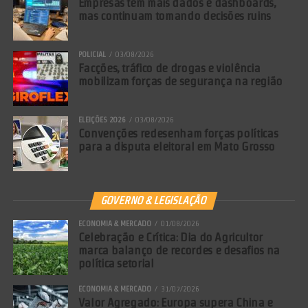
Empresas têm mais dados e dashboards,
mas continuam tomando decisões ruins
POLICIAL
03/08/2026
Facções, tráfico de drogas e violência
mobilizam forças de segurança na região
ELEIÇÕES 2026
03/08/2026
Convenções redesenham forças políticas
para a disputa eleitoral em Mato Grosso
GOVERNO & LEGISLAÇÃO
ECONOMIA & MERCADO
01/08/2026
Celebração e Crítica: Dia do Agricultor
marca balanço de recordes e desafios na
política setorial
ECONOMIA & MERCADO
31/07/2026
Valor Agregado: Europa supera China e