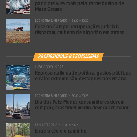
paga até 40% mais pela carne bovina de
Mato Grosso
ECONOMIA & MERCADO
31/07/2026
Crise no Campo: recuperações judiciais
disparam; colheita de algodão em atraso
PROFISSIONAIS & TECNOLOGIAS
LUPA
30/07/2026
Representatividade política, gastos públicos
e calor extremo são destaques na semana
ECONOMIA & MERCADO
30/07/2026
Dia dos Pais: Menos consumidores devem
comprar, mas ticket médio deverá ser maior
SEM CATEGORIA
29/07/2026
Entre o céu e o caminho