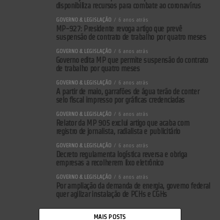
disponibiliza recursos para combate ao coronavírus
GOVERNO & LEGISLAÇÃO
6 anos atrás
MP-927: Presidente revoga artigo que prevê
suspensão de contrato de trabalho por quatro meses
GOVERNO & LEGISLAÇÃO
6 anos atrás
Governo edita MP que permite suspensão do contrato
de trabalho por quatro meses
GOVERNO & LEGISLAÇÃO
6 anos atrás
A partir de maio, garrafões de água terão de conter
selo fiscal impresso por gráficas credenciadas
GOVERNO & LEGISLAÇÃO
6 anos atrás
Relator da MP 905 exclui artigo que acaba com
registro de jornalista, radialista e publicitário
GOVERNO & LEGISLAÇÃO
6 anos atrás
Decreto regulamenta logística reversa e obriga
empresas a recolherem lixo eletrônico
GOVERNO & LEGISLAÇÃO
6 anos atrás
Por ampliação da demanda de energia, governo federal
quer agilizar instalação de PCHs e CGHs
MAIS POSTS