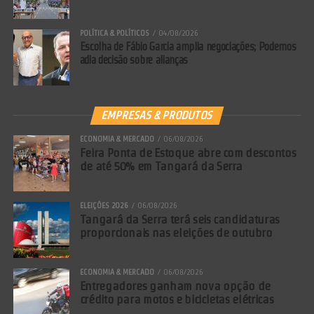
POLÍTICA & POLÍTICOS
04/08/2026
Escolha de Fábio Garcia amplia negociações; Podemos
adia decisão sobre alianças
EMPRESAS & PRODUTOS
ECONOMIA & MERCADO
06/08/2026
Feira Ponta de Estoque abre com descontos
de até 50% em Tangará da Serra
ELEIÇÕES 2026
06/08/2026
Tangará da Serra terá seis candidaturas
proporcionais nas eleições de outubro
ECONOMIA & MERCADO
06/08/2026
Entregadores ganham nova opção de
crédito para motos e bicicletas elétricas