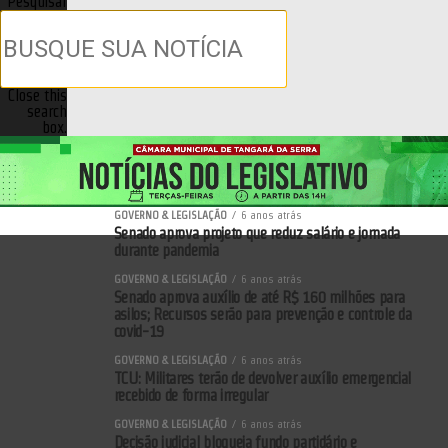
Pesquisar
Close this
search
box.
GOVERNO & LEGISLAÇÃO
6 anos atrás
Senado aprova projeto que reduz salário e jornada
durante pandemia
GOVERNO & LEGISLAÇÃO
6 anos atrás
Senado aprova auxílio de até R$ 160 milhões para
asilos; Recursos serão para prevenção e controle da
covid-19
GOVERNO & LEGISLAÇÃO
6 anos atrás
TCU: Militares terão de devolver auxílio emergencial
recebido de forma irregular
GOVERNO & LEGISLAÇÃO
6 anos atrás
Decisão judicial bloqueia fundo partidário e