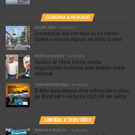
ECONOMIA & MERCADO
ELEIÇÕES 2026
05/08/2026
Convenções expõem fissuras na centro-
direita e acirram disputa em Mato Grosso
POLÍTICA & POLÍTICOS
04/08/2026
Escolha de Fábio Garcia amplia
negociações; Podemos adia decisão sobre
alianças
CLIMA & METEOROLOGIA
04/08/2026
El Niño mais intenso deve influenciar o clima
no Brasil até o verão de 2027; MT em alerta
CONTÁBIL & TRIBUTÁRIO
EMPRESAS & PRODUTOS
03/08/2026