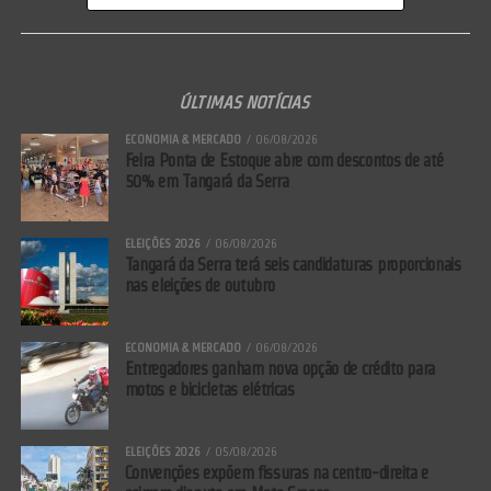
ÚLTIMAS NOTÍCIAS
ECONOMIA & MERCADO
06/08/2026
Feira Ponta de Estoque abre com descontos de até
50% em Tangará da Serra
ELEIÇÕES 2026
06/08/2026
Tangará da Serra terá seis candidaturas proporcionais
nas eleições de outubro
ECONOMIA & MERCADO
06/08/2026
Entregadores ganham nova opção de crédito para
motos e bicicletas elétricas
ELEIÇÕES 2026
05/08/2026
Convenções expõem fissuras na centro-direita e