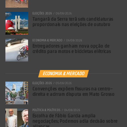
ELEIÇÕES 2026
06/08/2026
Tangará da Serra terá seis candidaturas
proporcionais nas eleições de outubro
ECONOMIA & MERCADO
06/08/2026
Entregadores ganham nova opção de
crédito para motos e bicicletas elétricas
ECONOMIA & MERCADO
ELEIÇÕES 2026
05/08/2026
Convenções expõem fissuras na centro-
direita e acirram disputa em Mato Grosso
POLÍTICA & POLÍTICOS
04/08/2026
Escolha de Fábio Garcia amplia
negociações; Podemos adia decisão sobre
alianças