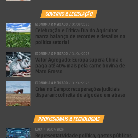
GOVERNO & LEGISLAÇÃO
ECONOMIA & MERCADO
01/08/2026
Celebração e Crítica: Dia do Agricultor
marca balanço de recordes e desafios na
política setorial
ECONOMIA & MERCADO
31/07/2026
Valor Agregado: Europa supera China e
paga até 40% mais pela carne bovina de
Mato Grosso
ECONOMIA & MERCADO
31/07/2026
Crise no Campo: recuperações judiciais
disparam; colheita de algodão em atraso
PROFISSIONAIS & TECNOLOGIAS
LUPA
30/07/2026
Representatividade política, gastos públicos