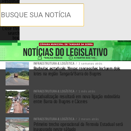
Pesquisar
Close this
search
box.
INFRAESTRUTURA & LOGÍSTICA
3 semanas atrás
Rodovias estaduais: Novas concessões incluem dois
lotes na região Tangará/Barra do Bugres
INFRAESTRUTURA & LOGÍSTICA
1 mês atrás
Estadualização resultará em nova ligação rodoviária
entre Barra do Bugres e Cáceres
INFRAESTRUTURA & LOGÍSTICA
2 meses atrás
Primeiro trecho operacional da Ferrovia Estadual será
inaugurado neste sábado