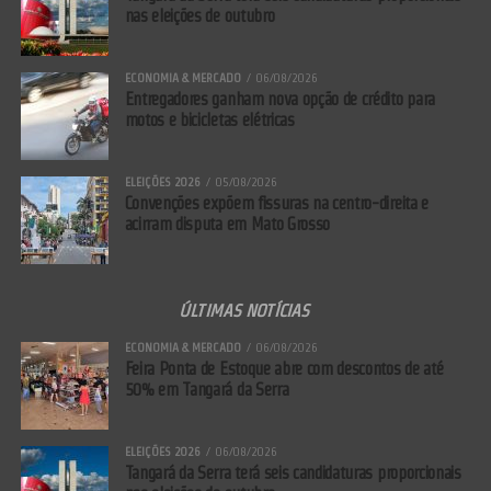
nas eleições de outubro
ECONOMIA & MERCADO
06/08/2026
Entregadores ganham nova opção de crédito para
motos e bicicletas elétricas
ELEIÇÕES 2026
05/08/2026
Convenções expõem fissuras na centro-direita e
acirram disputa em Mato Grosso
ÚLTIMAS NOTÍCIAS
ECONOMIA & MERCADO
06/08/2026
Feira Ponta de Estoque abre com descontos de até
50% em Tangará da Serra
ELEIÇÕES 2026
06/08/2026
Tangará da Serra terá seis candidaturas proporcionais