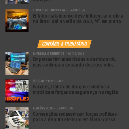
CLIMA & METEOROLOGIA
04/08/2026
El Niño mais intenso deve influenciar o clima
no Brasil até o verão de 2027; MT em alerta
CONTÁBIL & TRIBUTÁRIO
EMPRESAS & PRODUTOS
03/08/2026
Empresas têm mais dados e dashboards,
mas continuam tomando decisões ruins
POLICIAL
03/08/2026
Facções, tráfico de drogas e violência
mobilizam forças de segurança na região
ELEIÇÕES 2026
03/08/2026
Convenções redesenham forças políticas
para a disputa eleitoral em Mato Grosso