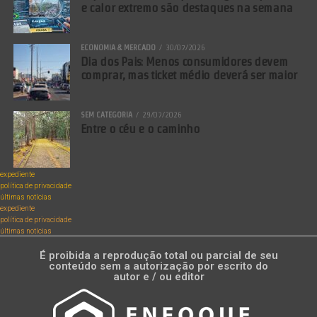
e calor extremo são destaques na semana
ECONOMIA & MERCADO
30/07/2026
Dia dos Pais: Menos consumidores devem
comprar, mas ticket médio deverá ser maior
SEM CATEGORIA
29/07/2026
Entre o céu e o caminho
expediente
política de privacidade
últimas notícias
expediente
política de privacidade
últimas notícias
É proibida a reprodução total ou parcial de seu
conteúdo sem a autorização por escrito do
autor e / ou editor