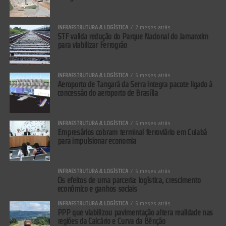
INFRAESTRUTURA & LOGÍSTICA
2 meses atrás
STF valida redução do Parque Nacional do Jamanxim
para viabilizar Ferrogrão
INFRAESTRUTURA & LOGÍSTICA
5 meses atrás
Aeroporto de Tangará da Serra integra pacote ligado à
concessão do aeroporto de Brasília
INFRAESTRUTURA & LOGÍSTICA
5 meses atrás
Empresários cobram terminal ferroviário em Cuiabá
para impulsionar economia
INFRAESTRUTURA & LOGÍSTICA
5 meses atrás
Os efeitos de uma parceria: logística, crescimento
econômico e ganhos sociais
INFRAESTRUTURA & LOGÍSTICA
5 meses atrás
PPP que viabilizou pavimentação altera realidade nas
regiões da Calcário e Curva da Bênção