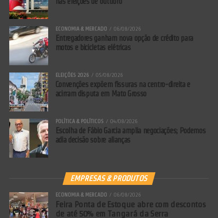
nas eleições de outubro
ECONOMIA & MERCADO
06/08/2026
Entregadores ganham nova opção de crédito para
motos e bicicletas elétricas
ELEIÇÕES 2026
05/08/2026
Convenções expõem fissuras na centro-direita e
acirram disputa em Mato Grosso
POLÍTICA & POLÍTICOS
04/08/2026
Escolha de Fábio Garcia amplia negociações; Podemos
adia decisão sobre alianças
EMPRESAS & PRODUTOS
ECONOMIA & MERCADO
06/08/2026
Feira Ponta de Estoque abre com descontos
de até 50% em Tangará da Serra