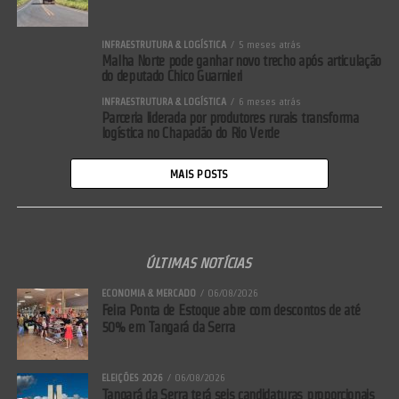
INFRAESTRUTURA & LOGÍSTICA
5 meses atrás
Malha Norte pode ganhar novo trecho após articulação
do deputado Chico Guarnieri
INFRAESTRUTURA & LOGÍSTICA
6 meses atrás
Parceria liderada por produtores rurais transforma
logística no Chapadão do Rio Verde
MAIS POSTS
ÚLTIMAS NOTÍCIAS
ECONOMIA & MERCADO
06/08/2026
Feira Ponta de Estoque abre com descontos de até
50% em Tangará da Serra
ELEIÇÕES 2026
06/08/2026
Tangará da Serra terá seis candidaturas proporcionais