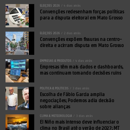
ELEIÇÕES 2026
4 dias atrás
Convenções redesenham forças políticas
para a disputa eleitoral em Mato Grosso
ELEIÇÕES 2026
2 dias atrás
Convenções expõem fissuras na centro-
direita e acirram disputa em Mato Grosso
EMPRESAS & PRODUTOS
4 dias atrás
Empresas têm mais dados e dashboards,
mas continuam tomando decisões ruins
POLÍTICA & POLÍTICOS
3 dias atrás
Escolha de Fábio Garcia amplia
negociações; Podemos adia decisão
sobre alianças
CLIMA & METEOROLOGIA
3 dias atrás
El Niño mais intenso deve influenciar o
clima no Brasil até o verão de 2027; MT