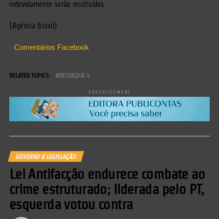
indevidamente serão restituídos.
(Agência Brasil)
Comentários Facebook
RELATED TOPICS:
DESTAQUE 4
ADVERTISEMENT
GOVERNO & LEGISLAÇÃO
Lei Antifacção endurece combate ao
crime estruturado; liderada pelo PT,
esquerda votou contra