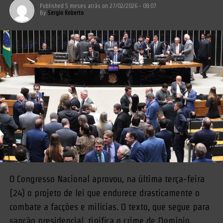
Published
5 meses atrás
on
27/02/2026 - 08:07
By
Sergio Roberto
O Congresso Nacional aprovou, na última terça-feira
(24) o projeto de lei que endurece drasticamente o
combate a facções e milícias. O texto, que segue para
sanção presidencial, tipifica o crime de Domínio