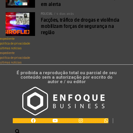
em alerta
POLICIAL
4 dias atrás
Facções, tráfico de drogas e violência
mobilizam forças de segurança na
região
expediente
política de privacidade
últimas notícias
expediente
política de privacidade
últimas notícias
É proibida a reprodução total ou parcial de seu
conteúdo sem a autorização por escrito do
autor e / ou editor
Facebook
Youtube
Instagram
Whatsapp