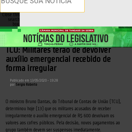
Close this
search
box.
Previous
Next
GOVERNO & LEGISLAÇÃO
TCU: Militares terão de devolver
auxílio emergencial recebido de
forma irregular
Publicado em
13/05/2020 - 19:28
por
Sergio Roberto
O ministro Bruno Dantas, do Tribunal de Contas de União (TCU),
determinou hoje (13) que os militares acusados de receber
irregularmente o auxílio emergencial de R$ 600 devolvam os
valores aos cofres públicos. Pela decisão, novos pagamentos ao
grupo também devem ser suspensos imediatamente.