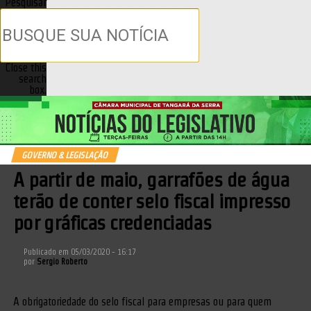
Pesquisar
Close this
search
box.
GOVERNO & LEGISLAÇÃO
A partir de maio, garrafões de água
terão de conter selo fiscal impresso
por gráficas credenciadas
Publicado em
05/03/2020 - 16:17
por
Sergio Roberto
A obrigatoriedade do selo fiscal para empresas ou para quem