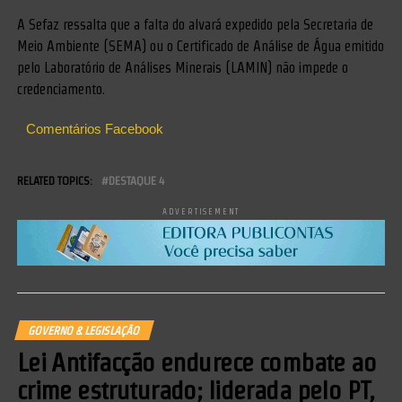
A Sefaz ressalta que a falta do alvará expedido pela Secretaria de
Meio Ambiente (SEMA) ou o Certificado de Análise de Água emitido
pelo Laboratório de Análises Minerais (LAMIN) não impede o
credenciamento.
Comentários Facebook
RELATED TOPICS:
DESTAQUE 4
ADVERTISEMENT
GOVERNO & LEGISLAÇÃO
Lei Antifacção endurece combate ao
crime estruturado; liderada pelo PT,