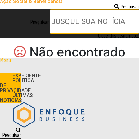
Ação Social & Beneficência
Pesquisar
Pesquisar
Close this search box.
Menu
EXPEDIENTE
POLÍTICA
DE
PRIVACIDADE
ÚLTIMAS
NOTÍCIAS
Pesquisar