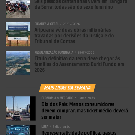
Seis pessoas centenárias vivem em Tangará
Facilitada”):
da Serra; todas são do sexo feminino
Réu Primário: Exige cumprimento de 70%
CIDADES & GERAL
29/07/2026
da pena em regime fechado para progredir
Aripuanã vê duas obras milionárias
(antes era 40%).
travadas por decisões da Justiça e do
Tribunal de Contas
Reincidente: Exige 80% (antes era 60%).
REGULARIZAÇÃO FUNDIÁRIA
28/07/2026
Conceito Abrangente de Facção
Título definitivo da terra deve chegar às
famílias do Assentamento Buriti Fundo em
2026
A lei define como facção qualquer grupo de três ou
mais pessoas que utilize violência ou coação para
MAIS LIDAS DA SEMANA
controlar territórios, intimidar populações ou
autoridades e atacar serviços essenciais.
ECONOMIA & MERCADO
6 dias atrás
Dia dos Pais: Menos consumidores
devem comprar, mas ticket médio deverá
(Com informações de Agência Câmara)
ser maior
Comentários Facebook
LUPA
6 dias atrás
Representatividade política, gastos