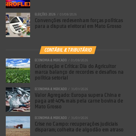
ELEIÇÕES 2026
03/08/2026
Bancada do PT liderou votação contrária ao
Convenções redesenham forças políticas
para a disputa eleitoral em Mato Grosso
endurecimento contra o crime estruturado.
Agravantes (Aumento de 1/2 a 2/3 da pena)
CONTÁBIL & TRIBUTÁRIO
A pena é elevada se houver:
ECONOMIA & MERCADO
01/08/2026
Celebração e Crítica: Dia do Agricultor
marca balanço de recordes e desafios na
Liderança: Comando da organização,
política setorial
mesmo sem prática direta dos atos.
ECONOMIA & MERCADO
31/07/2026
Infiltração Pública: Uso de servidores ou
Valor Agregado: Europa supera China e
paga até 40% mais pela carne bovina de
atuação em contratos governamentais.
Mato Grosso
Vulneráveis: Recrutamento de
ECONOMIA & MERCADO
31/07/2026
crianças/adolescentes ou violência contra
Crise no Campo: recuperações judiciais
disparam; colheita de algodão em atraso
idosos e PCDs.