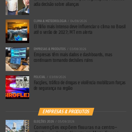
(PT), foi o partido que teve mais votos contrários (65,
adia decisão sobre alianças
no total) ao endurecimento contra o crime
estruturado. O Psol teve 12 votos contrários e o PCdoB,
CLIMA & METEOROLOGIA
04/08/2026
8. Outros partidos de orientação predominantemente
El Niño mais intenso deve influenciar o clima no Brasil
até o verão de 2027; MT em alerta
de esquerda, como PSB, PV, Solidariedade, REDE e
PSDB, também registraram votos contra o projeto.
EMPRESAS & PRODUTOS
03/08/2026
Empresas têm mais dados e dashboards, mas
Novas Tipificações e Penas
continuam tomando decisões ruins
A lei cria categorias específicas para condutas que
POLICIAL
03/08/2026
asfixiam a sociedade:
Facções, tráfico de drogas e violência mobilizam forças
de segurança na região
Domínio Social Estruturado: Reclusão de
20 a 40 anos. Inclui controle de território via
violência, obstrução de forças de
EMPRESAS & PRODUTOS
segurança (barricadas), ataques a
ELEIÇÕES 2026
05/08/2026
instituições financeiras ou prisionais, e
Convenções expõem fissuras na centro-