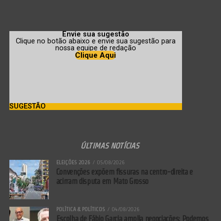
Deputado Guilherme Derrite (PP-SP) foi o relator da
matéria.
Envie sua sugestão
Clique no botão abaixo e envie sua sugestão para
nossa equipe de redação
Clique Aqui
De relatoria do deputado Guilherme Derrite (PP-SP),
ex-secretário de segurança pública do estado de São
Paulo, o substitutivo ao Projeto de Lei 5582/25
recebeu 370 votos a favor e 110 contra e enfrentou
SUGESTÃO
resistência do próprio governo, autor da versão
original.
ÚLTIMAS NOTÍCIAS
Contrários
ELEIÇÕES 2026
05/08/2026
Convenções expõem fissuras na centro-direita e
Os partidos de esquerda, que compõem a ala
acirram disputa em Mato Grosso
situacionista no Congresso, foram majoritariamente
contrários à proposta. O Partido dos Trabalhadores
POLÍTICA & POLÍTICOS
04/08/2026
Escolha de Fábio Garcia amplia negociações; Podemos