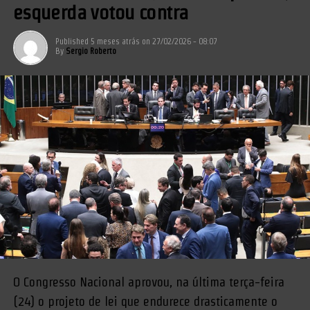
esquerda votou contra
Published
5 meses atrás
on
27/02/2026 - 08:07
By
Sergio Roberto
O Congresso Nacional aprovou, na última terça-feira
(24) o projeto de lei que endurece drasticamente o