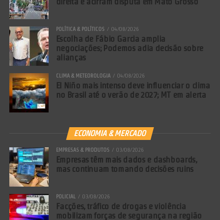
direita e acirram disputa em Mato Grosso
sabotagem de infraestrutura essencial
(portos, aeroportos, saúde).
POLÍTICA & POLÍTICOS
04/08/2026
Favorecimento ao Domínio: Reclusão de 12
Escolha de Fábio Garcia amplia
negociações; Podemos adia decisão sobre
a 20 anos para quem auxilia a manutenção
alianças
desse controle.
CLIMA & METEOROLOGIA
04/08/2026
Restrições Severas: Condenados por esses
El Niño mais intenso deve influenciar o clima
no Brasil até o verão de 2027; MT em alerta
crimes não terão direito a anistia, graça,
indulto, fiança ou liberdade condicional.
ECONOMIA & MERCADO
EMPRESAS & PRODUTOS
03/08/2026
Empresas têm mais dados e dashboards,
mas continuam tomando decisões ruins
POLICIAL
03/08/2026
Facções, tráfico de drogas e violência
mobilizam forças de segurança na região