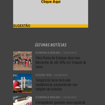
Clique Aqui
SUGESTÃO
ÚLTIMAS NOTÍCIAS
ECONOMIA & MERCADO
06/08/2026
Feira Ponta de Estoque abre com
descontos de até 50% em Tangará da
Serra
ELEIÇÕES 2026
06/08/2026
Tangará da Serra terá seis
candidaturas proporcionais nas
eleições de outubro
ECONOMIA & MERCADO
06/08/2026
Entregadores ganham nova opção de