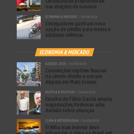
candidaturas proporcionais
nas eleições de outubro
ECONOMIA & MERCADO
06/08/2026
Entregadores ganham nova
opção de crédito para motos e
bicicletas elétricas
ECONOMIA & MERCADO
ELEIÇÕES 2026
05/08/2026
Convenções expõem fissuras
na centro-direita e acirram
disputa em Mato Grosso
POLÍTICA & POLÍTICOS
04/08/2026
Escolha de Fábio Garcia amplia
negociações; Podemos adia
decisão sobre alianças
CLIMA & METEOROLOGIA
04/08/2026
El Niño mais intenso deve
influenciar o clima no Brasil até