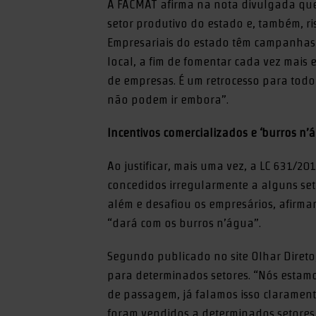
A FACMAT afirma na nota divulgada que
setor produtivo do estado e, também, r
Empresariais do estado têm campanhas d
local, a fim de fomentar cada vez mais
de empresas. É um retrocesso para todo
não podem ir embora”.
Incentivos comercializados e ‘burros n’
Ao justificar, mais uma vez, a LC 631/2
concedidos irregularmente a alguns set
além e desafiou os empresários, afir
“dará com os burros n’água”.
Segundo publicado no site Olhar Direto,
para determinados setores. “Nós estamo
de passagem, já falamos isso clarament
foram vendidos a determinados setores