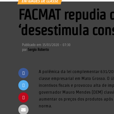
ENTIDADES DE CLASSE
FACMAT repudia 
‘desestimula co
Publicado em
15/01/2020 - 07:30
por
Sergio Roberto
A polêmica da lei complementar 631/20
classe empresarial em Mato Grosso. O ú
incentivos fiscais e provocou alta de 
governador Mauro Mendes (DEM) classifi
aumentar os preços dos produtos após
norma.