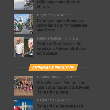
crédito para motos e bicicletas
elétricas
ELEIÇÕES 2026
05/08/2026
Convenções expõem fissuras na
centro-direita e acirram disputa em
Mato Grosso
POLÍTICA & POLÍTICOS
04/08/2026
Escolha de Fábio Garcia amplia
negociações; Podemos adia decisão
sobre alianças
EMPRESAS & PRODUTOS
ECONOMIA & MERCADO
06/08/2026
Feira Ponta de Estoque abre
com descontos de até 50% em
Tangará da Serra
ELEIÇÕES 2026
06/08/2026
Tangará da Serra terá seis