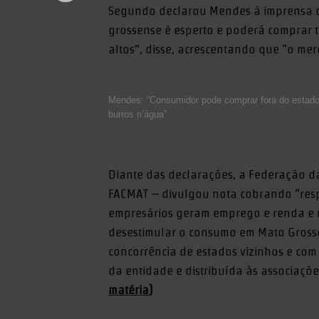
Segundo declarou Mendes à imprensa da
grossense é esperto e poderá comprar t
altos”, disse, acrescentando que “o mer
Mendes: “Consumidor pode comprar fora do estado
burros n’água”
Diante das declarações, a Federação da
FACMAT – divulgou nota cobrando “resp
empresários geram emprego e renda e 
desestimular o consumo em Mato Grosso
concorrência de estados vizinhos e com o
da entidade e distribuída às associações
matéria
)