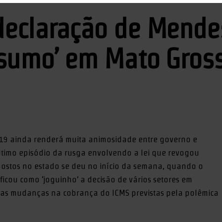
declaração de Mende
nsumo’ em Mato Gros
19 ainda renderá muita animosidade entre governo e
ltimo episódio da rusga envolvendo a lei que revogou
impostos no estado se deu no início da semana, quando o
cou como ‘joguinho’ a decisão de vários setores em
 as mudanças na cobrança do ICMS previstas pela polêmica