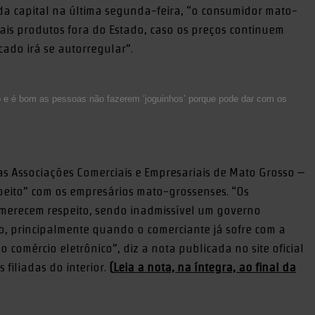
 capital na última segunda-feira, “o consumidor mato-
ais produtos fora do Estado, caso os preços continuem
cado irá se autorregular”.
 e é bom as pessoas não fazerem ‘joguinhos’ porque pode dar com os
s Associações Comerciais e Empresariais de Mato Grosso –
eito” com os empresários mato-grossenses. “Os
merecem respeito, sendo inadmissível um governo
, principalmente quando o comerciante já sofre com a
 comércio eletrônico”, diz a nota publicada no site oficial
 filiadas do interior.
(
Leia a nota, na íntegra, ao final da