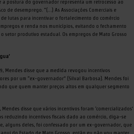
 a postura do governador representa um retrocesso ao
isco de desemprego. “(…) As Associações Comerciais e
e lutas para incentivar o fortalecimento do comércio
 empregos e renda nos municípios, evitando o fechamento
 o setor produtivo estadual. Os empregos de Mato Grosso
água’
019, Mendes disse que a medida revogou incentivos
ores por um “ex-governador” (Silval Barbosa). Mendes foi
mando que quem manter preços altos em qualquer segmento
 Mendes disse que vários incentivos foram ‘comercializados’
s reduzindo incentivos fiscais dado ao comércio, diga-se
e, alguns deles, foi confessado por um ex-governador, que
 aqui do Estado de Mato Grosso, então eu não vou manter