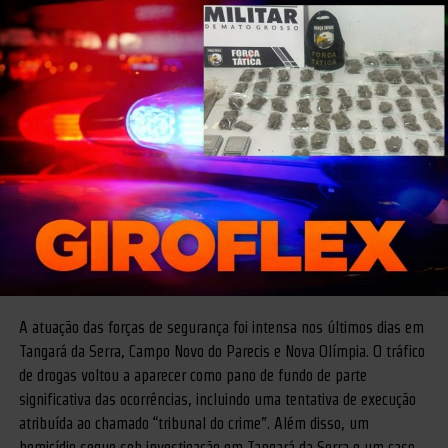
A atuação das forças de segurança foi intensa nos últimos dias em
Tangará da Serra, Campo Novo do Parecis e Nova Olímpia. O tráfico
de drogas voltou a aparecer como pano de fundo de parte
significativa das ocorrências, incluindo uma tentativa de execução
atribuída ao chamado “tribunal do crime”. Além disso, um
homicídio segue sob investigação em Tangará da Serra e um caso