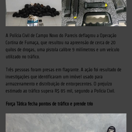
A Polícia Civil de Campo Novo do Parecis deflagrou a Operação
Cortina de Fumaça, que resultou na apreensão de cerca de 20
quilos de drogas, uma pistola calibre 9 milímetros e um veículo
utilizado no tráfico.
Três pessoas foram presas em flagrante. A ação foi resultado de
investigações que identificaram um imóvel usado para
armazenamento e distribuição de entorpecentes. O prejuízo
estimado ao tráfico supera R$ 85 mil, segundo a Polícia Civil.
Força Tática fecha pontos de tráfico e prende trio