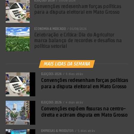
ELEIÇÕES 2026
03/08/2026
Convenções redesenham forças políticas
para a disputa eleitoral em Mato Grosso
ECONOMIA & MERCADO
01/08/2026
Celebração e Crítica: Dia do Agricultor
marca balanço de recordes e desafios na
política setorial
MAIS LIDAS DA SEMANA
ELEIÇÕES 2026
6 dias atrás
Convenções redesenham forças políticas
para a disputa eleitoral em Mato Grosso
ELEIÇÕES 2026
4 dias atrás
Convenções expõem fissuras na centro-
direita e acirram disputa em Mato Grosso
EMPRESAS & PRODUTOS
5 dias atrás