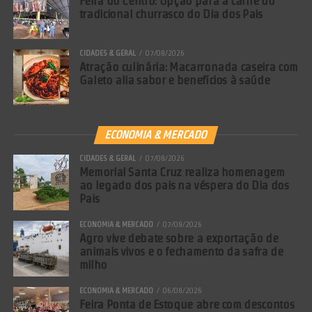
Feira do Centro: Opção para a carne do
ano de idade. A investigação começou após denúncia encaminhada
tradicional churrasco do Dia dos Pais
pelo Conselho Tutelar, com apoio da direção de uma escola, que
identificou lesões na criança mais velha. As vítimas foram retiradas
CIDADES & GERAL
07/08/2026
do ambiente familiar e permanecem sob proteção da rede de
Atração culinária: Macarronada caseira com
Galeto alia sabor e benefícios à saúde
assistência, enquanto o inquérito prossegue para apurar outros
possíveis crimes relacionados ao caso.
Comentários Facebook
ECONOMIA & MERCADO
CIDADES & GERAL
07/08/2026
Memorial Santa Cruz realiza homenagem
ao legado dos pais na véspera do Dia dos
Pais
ECONOMIA & MERCADO
07/08/2026
Agro vive debate sobre a exportação de
animais vivos e o fechamento da safra de
milho
ECONOMIA & MERCADO
06/08/2026
Feira Ponta de Estoque abre com descontos