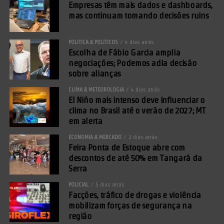
Empresas têm mais dados e dashboards,
mas continuam tomando decisões ruins
POLÍTICA & POLÍTICOS
4 dias atrás
Escolha de Fábio Garcia amplia
negociações; Podemos adia decisão
sobre alianças
CLIMA & METEOROLOGIA
4 dias atrás
El Niño mais intenso deve influenciar o
clima no Brasil até o verão de 2027; MT
em alerta
ECONOMIA & MERCADO
2 dias atrás
Feira Ponta de Estoque abre com
descontos de até 50% em Tangará da
Serra
POLICIAL
5 dias atrás
Facções, tráfico de drogas e violência
mobilizam forças de segurança na
região