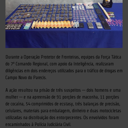
Durante a Operação Protetor de Fronteiras, equipes da Força Tática
do 7º Comando Regional, com apoio da Inteligência, realizaram
diligências em dois endereços utilizados para o tráfico de drogas em
Campo Novo do Parecis.
A ação resultou na prisão de três suspeitos — dois homens e uma
mulher — e na apreensão de 91 porções de maconha, 11 porções
de cocaína, 54 comprimidos de ecstasy, três balanças de precisão,
celulares, materiais para embalagem, dinheiro e duas motocicletas
utilizadas na distribuição dos entorpecentes. Os envolvidos foram
encaminhados à Polícia Judiciária Civil.