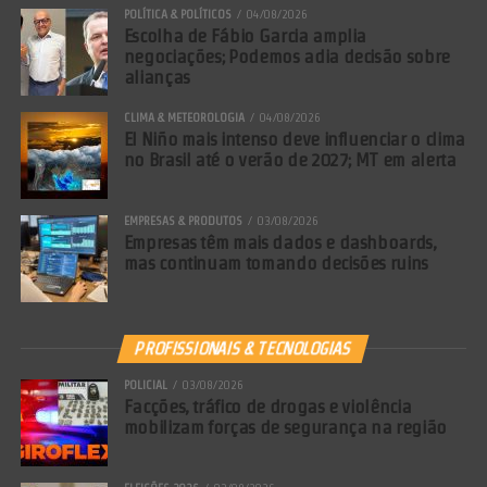
POLÍTICA & POLÍTICOS
04/08/2026
Escolha de Fábio Garcia amplia
negociações; Podemos adia decisão sobre
alianças
CLIMA & METEOROLOGIA
04/08/2026
El Niño mais intenso deve influenciar o clima
no Brasil até o verão de 2027; MT em alerta
EMPRESAS & PRODUTOS
03/08/2026
Empresas têm mais dados e dashboards,
mas continuam tomando decisões ruins
PROFISSIONAIS & TECNOLOGIAS
POLICIAL
03/08/2026
Facções, tráfico de drogas e violência
mobilizam forças de segurança na região