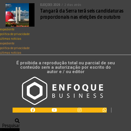
ELEIÇÕES 2026
2 dias atrás
Tangará da Serra terá seis candidaturas
proporcionais nas eleições de outubro
expediente
política de privacidade
últimas notícias
expediente
política de privacidade
últimas notícias
É proibida a reprodução total ou parcial de seu
conteúdo sem a autorização por escrito do
autor e / ou editor
Facebook
Youtube
Instagram
Whatsapp
Pesquisar
Pesquisar