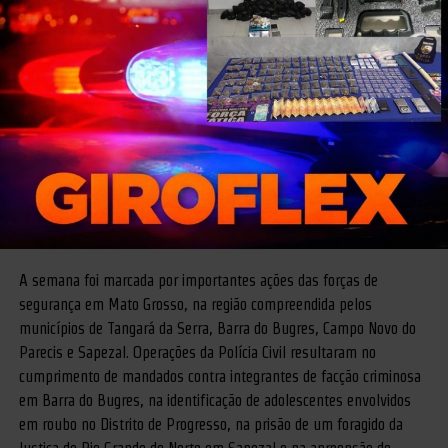
A semana foi marcada por importantes ações das forças de
segurança em Mato Grosso, na região compreendida pelos
municípios de Tangará da Serra, Barra do Bugres, Campo Novo do
Parecis e Sapezal. Operações da Polícia Civil resultaram no
cumprimento de mandados contra integrantes de facção criminosa
em Barra do Bugres, na identificação de adolescentes envolvidos
em roubo no Distrito de Progresso, na prisão de um foragido da