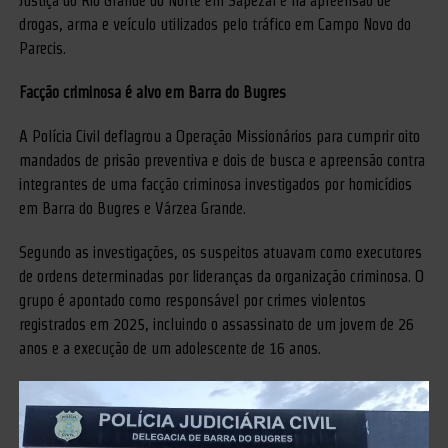
Justiça do Rio Grande do Norte em Sapezal e na apreensão de
drogas, arma e veículo utilizados pelo tráfico em Campo Novo do
Parecis.
Facção criminosa é alvo em Barra do Bugres
A Polícia Civil deflagrou a Operação Missionários para cumprir oito
mandados de prisão preventiva e dois de busca e apreensão contra
integrantes de uma facção criminosa investigados por homicídios
em Barra do Bugres e Várzea Grande.
Segundo as investigações, os suspeitos atuavam como executores
de ordens determinadas por lideranças da organização criminosa. O
grupo é apontado como responsável por crimes violentos
registrados em 2025, incluindo o assassinato de um jovem de 26
anos e a execução de um adolescente de 16 anos.