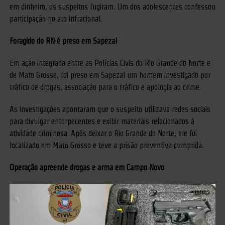
em dinheiro, os suspeitos fugiram. Um dos adolescentes confessou
participação no ato infracional.
Foragido do RN é preso em Sapezal
Em ação integrada entre as Polícias Civis do Rio Grande do Norte e
de Mato Grosso, foi preso em Sapezal um homem investigado por
tráfico de drogas, associação para o tráfico e apologia ao crime.
As investigações apontaram que o suspeito utilizava redes sociais
para divulgar entorpecentes e exibir materiais relacionados à
atividade criminosa. Após deixar o Rio Grande do Norte, ele foi
localizado em Mato Grosso e teve a prisão preventiva cumprida.
Operação apreende drogas e arma em Campo Novo