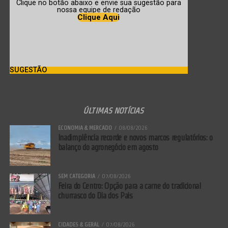
Clique no botão abaixo e envie sua sugestão para
nossa equipe de redação
Clique Aqui
SUGESTÃO
A Força Tática prendeu um homem por tráfico de drogas no Jardim
ÚLTIMAS NOTÍCIAS
São Paulo, em Tangará da Serra. Durante patrulhamento, policiais
flagraram dois suspeitos deixando uma área de mata. Um deles
ECONOMIA & MERCADO
08/08/2026
conseguiu fugir, enquanto o outro foi detido após confessar
Inadimplência recorde e novos marcos regulatórios: o
balanço do agronegócio em agosto
participação em uma facção criminosa. A operação resultou na
apreensão de um tablete de maconha, dezenas de porções da
droga, balanças de precisão e um telefone celular (foto acima).
SEM CATEGORIA
07/08/2026
Feira do Centro: Opção para a carne do tradicional
Ponto de venda
churrasco do Dia dos Pais
Outra ação da Força Tática levou à apreensão de drogas no Jardim
CIDADES & GERAL
07/08/2026