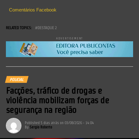
Comentários Facebook
RELATED TOPICS:
DESTAQUE 2
ADVERTISEMENT
POLICIAL
Facções, tráfico de drogas e
violência mobilizam forças de
segurança na região
Published
5 dias atrás
on
03/08/2026 - 14:04
By
Sergio Roberto