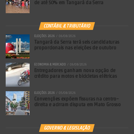
de até 50% em Tangará da Serra
CONTÁBIL & TRIBUTÁRIO
ELEIÇÕES 2026
06/08/2026
Tangará da Serra terá seis candidaturas
proporcionais nas eleições de outubro
ECONOMIA & MERCADO
06/08/2026
Entregadores ganham nova opção de
crédito para motos e bicicletas elétricas
ELEIÇÕES 2026
05/08/2026
Convenções expõem fissuras na centro-
direita e acirram disputa em Mato Grosso
GOVERNO & LEGISLAÇÃO