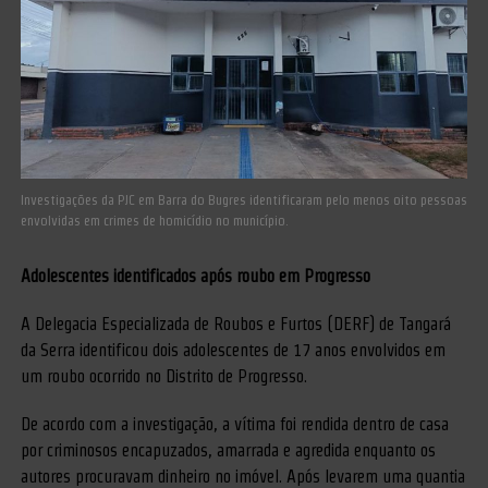
Investigações da PJC em Barra do Bugres identificaram pelo menos oito pessoas
envolvidas em crimes de homicídio no município.
Adolescentes identificados após roubo em Progresso
A Delegacia Especializada de Roubos e Furtos (DERF) de Tangará
da Serra identificou dois adolescentes de 17 anos envolvidos em
um roubo ocorrido no Distrito de Progresso.
De acordo com a investigação, a vítima foi rendida dentro de casa
por criminosos encapuzados, amarrada e agredida enquanto os
autores procuravam dinheiro no imóvel. Após levarem uma quantia