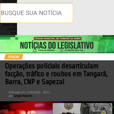
Pesquisar
Close this
search
box.
POLICIAL
Operações policiais desarticulam
facção, tráfico e roubos em Tangará,
Barra, CNP e Sapezal
Publicado em
11/06/2026 - 09:51
por
Sergio Roberto