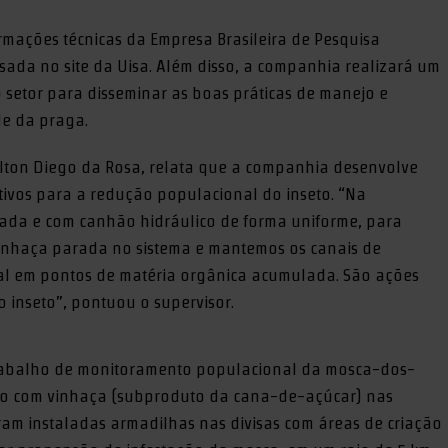
rmações técnicas da Empresa Brasileira de Pesquisa
ada no site da Uisa. Além disso, a companhia realizará um
setor para disseminar as boas práticas de manejo e
le da praga.
ilton Diego da Rosa, relata que a companhia desenvolve
tivos para a redução populacional do inseto. “Na
izada e com canhão hidráulico de forma uniforme, para
inhaça parada no sistema e mantemos os canais de
cal em pontos de matéria orgânica acumulada. São ações
 inseto”, pontuou o supervisor.
trabalho de monitoramento populacional da mosca-dos-
ação com vinhaça (subproduto da cana-de-açúcar) nas
oram instaladas armadilhas nas divisas com áreas de criação