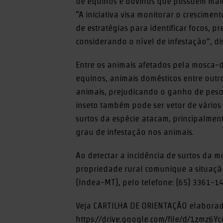
de equinos e bovinos que possuem maio
“A iniciativa visa monitorar o crescime
de estratégias para identificar focos, p
considerando o nível de infestação”, dis
Entre os animais afetados pela mosca-d
equinos, animais domésticos entre outro
animais, prejudicando o ganho de peso, 
inseto também pode ser vetor de vários 
surtos da espécie atacam, principalme
grau de infestação nos animais.
Ao detectar a incidência de surtos da 
propriedade rural comunique a situaçã
(Indea-MT), pelo telefone: (65) 3361-14
Veja CARTILHA DE ORIENTAÇÃO elaborada
https://drive.google.com/file/d/1zmz6