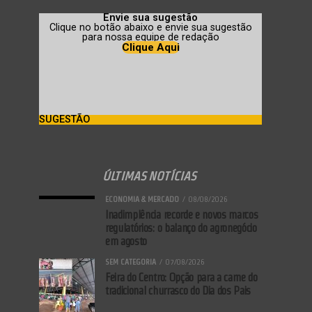
Envie sua sugestão
Clique no botão abaixo e envie sua sugestão
para nossa equipe de redação
Clique Aqui
SUGESTÃO
ÚLTIMAS NOTÍCIAS
ECONOMIA & MERCADO
08/08/2026
Inadimplência recorde e novos marcos
regulatórios: o balanço do agronegócio
em agosto
SEM CATEGORIA
07/08/2026
Feira do Centro: Opção para a carne do
tradicional churrasco do Dia dos Pais