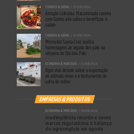
CIDADES & GERAL
07/08/2026
Atração culinária: Macarronada caseira
com Galeto alia sabor e benefícios à
saúde
CIDADES & GERAL
07/08/2026
Memorial Santa Cruz realiza
homenagem ao legado dos pais na
véspera do Dia dos Pais
ECONOMIA & MERCADO
07/08/2026
Agro vive debate sobre a exportação
de animais vivos e o fechamento da
safra de milho
EMPRESAS & PRODUTOS
ECONOMIA & MERCADO
08/08/2026
Inadimplência recorde e novos
marcos regulatórios: o balanço
do agronegócio em agosto