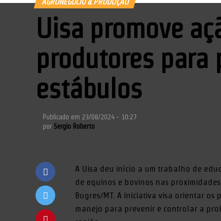
AGRONEGÓCIO & PRODUÇÃO
Uisa promove açã
produtores para
estábulos
Publicado em
23/08/2024 - 10:27
por
Sergio Roberto
A Uisa deu início a um trabalho de ed
de equinos e bovinos nas proximidades 
Bugres/MT. A iniciativa visa orientar o
manejo para prevenir e controlar a pro