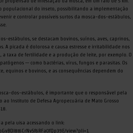
r propensão de infestação da mosca, em um raio de 5 km.
nto populacional do inseto, possibilitando a implementação
revenir e controlar possíveis surtos da mosca-dos-estábulos,
se.
os-estábulos, se destacam bovinos, suínos, aves, caprinos,
s. A picada é dolorosa e causa estresse e irritabilidade nos
a taxa de fertilidade e a produção de leite, por exemplo. O
patógenos — como bactérias, vírus, fungos e parasitas. Os
nte, equinos e bovinos, e as consequências dependem do
mosca-dos-estábulos, é importante que o responsável pela
o ao Instituto de Defesa Agropecuária de Mato Grosso
18.
 pela uisa acessando o link:
YcoGvBDl8t6CrNvSf6RFa0fQp39E/view?pli=1