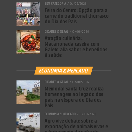
SEM CATEGORIA
07/08/2026
Feira do Centro: Opção para a
carne do tradicional churrasco
do Dia dos Pais
CIDADES & GERAL
07/08/2026
Atração culinária:
Macarronada caseira com
Galeto alia sabor e benefícios
à saúde
ECONOMIA & MERCADO
CIDADES & GERAL
07/08/2026
Memorial Santa Cruz realiza
homenagem ao legado dos
pais na véspera do Dia dos
Pais
ECONOMIA & MERCADO
07/08/2026
Agro vive debate sobre a
exportação de animais vivos e
o fechamento da safra de