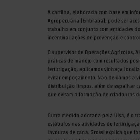
A cartilha, elaborada com base em info
Agropecuária (Embrapa), pode ser acess
trabalho em conjunto com entidades do 
incentivar ações de prevenção e contro
O supervisor de Operações Agrícolas, A
práticas de manejo com resultados posi
fertirrigação, aplicamos vinhaça local
evitar empoçamento. Não deixamos a v
distribuição limpos, além de espalhar 
que evitam a formação de criadouros do
Outra medida adotada pela Uisa, é o 
estábulos nas atividades de fertirrig
lavouras de cana. Grossi explica que f