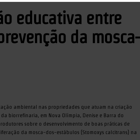
o educativa entre
 prevenção da mosca
ucação ambiental nas propriedades que atuam na criação
da biorrefinaria, em Nova Olímpia, Denise e Barra do
s produtores sobre o desenvolvimento de boas práticas de
liferação da mosca-dos-estábulos (Stomoxys calcitrans) na