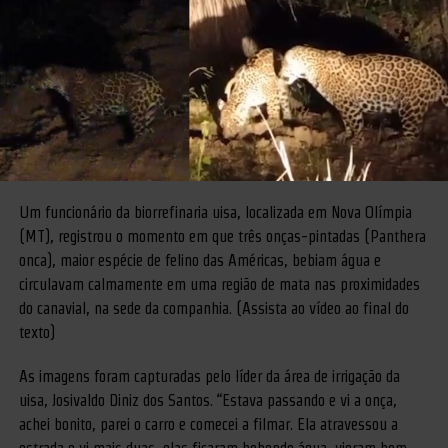
Um funcionário da biorrefinaria uisa, localizada em Nova Olímpia
(MT), registrou o momento em que três onças-pintadas (Panthera
onca), maior espécie de felino das Américas, bebiam água e
circulavam calmamente em uma região de mata nas proximidades
do canavial, na sede da companhia. (Assista ao vídeo ao final do
texto)
As imagens foram capturadas pelo líder da área de irrigação da
uisa, Josivaldo Diniz dos Santos. “Estava passando e vi a onça,
achei bonito, parei o carro e comecei a filmar. Ela atravessou a