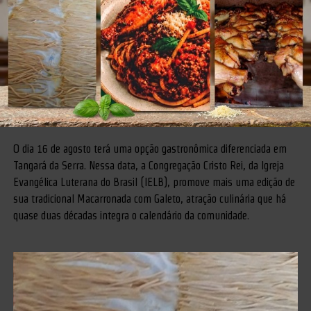
O dia 16 de agosto terá uma opção gastronômica diferenciada em
Tangará da Serra. Nessa data, a Congregação Cristo Rei, da Igreja
Evangélica Luterana do Brasil (IELB), promove mais uma edição de
sua tradicional Macarronada com Galeto, atração culinária que há
quase duas décadas integra o calendário da comunidade.