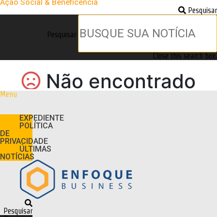
Ação Social & Beneficência
Pesquisar
Pesquisar
Close this search box.
Menu
EXPEDIENTE
POLÍTICA
DE
PRIVACIDADE
ÚLTIMAS
NOTÍCIAS
Pesquisar