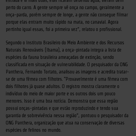
estrada e vi mais duas, elas ficaram bebendo água, vieram bem
perto do carro. A gente sempre vê onça no campo, geralmente a
onça-parda, porém sempre de longe, a gente não consegue filmar
porque elas entram muito rápido na mata, no canavial. Agora
pertinho igual essas, foi a primeira vez”, relatou o profissional.
Segundo o Instituto Brasileiro do Meio Ambiente e dos Recursos
Naturais Renováveis (Ibama), a onça-pintada integra a lista de
espécies da fauna brasileira ameaçadas de extinção, sendo
classificada em situação de vulnerabilidade. O pesquisador da ONG
Panthera, Fernando Tortato, analisou as imagens e acredita tratar-
se de uma fêmea com filhotes. “Provavelmente é uma fêmea com
dois filhotes já quase adultos. O registro mostra claramente o
indivíduo do meio de maior porte e os outros dois um pouco
menores. Isso é uma boa notícia. Demonstra que essa região
possui onças-pintadas e que estão reproduzindo e tendo sua
garantia de sobrevivência nessa região”, pontuou o pesquisador da
ONG Panthera, organização que atua na conservação de diversas
espécies de felinos no mundo.