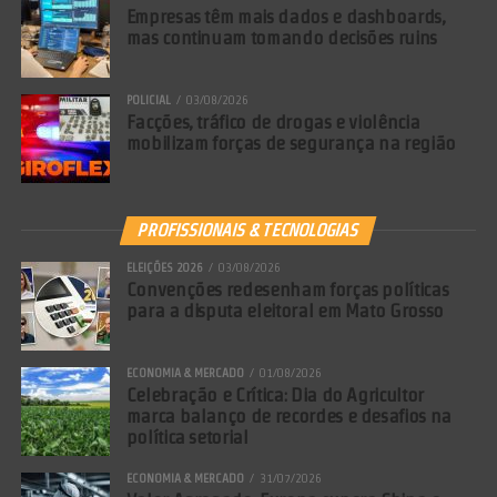
Empresas têm mais dados e dashboards,
mas continuam tomando decisões ruins
POLICIAL
03/08/2026
Facções, tráfico de drogas e violência
mobilizam forças de segurança na região
PROFISSIONAIS & TECNOLOGIAS
ELEIÇÕES 2026
03/08/2026
Convenções redesenham forças políticas
para a disputa eleitoral em Mato Grosso
ECONOMIA & MERCADO
01/08/2026
Celebração e Crítica: Dia do Agricultor
marca balanço de recordes e desafios na
política setorial
ECONOMIA & MERCADO
31/07/2026