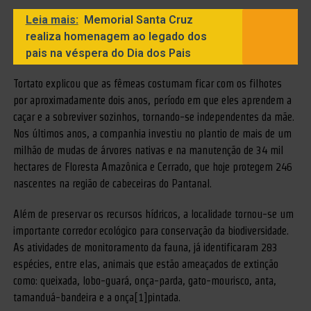
Leia mais:
Memorial Santa Cruz
realiza homenagem ao legado dos
pais na véspera do Dia dos Pais
Tortato explicou que as fêmeas costumam ficar com os filhotes
por aproximadamente dois anos, período em que eles aprendem a
caçar e a sobreviver sozinhos, tornando-se independentes da mãe.
Nos últimos anos, a companhia investiu no plantio de mais de um
milhão de mudas de árvores nativas e na manutenção de 34 mil
hectares de Floresta Amazônica e Cerrado, que hoje protegem 246
nascentes na região de cabeceiras do Pantanal.
Além de preservar os recursos hídricos, a localidade tornou-se um
importante corredor ecológico para conservação da biodiversidade.
As atividades de monitoramento da fauna, já identificaram 283
espécies, entre elas, animais que estão ameaçados de extinção
como: queixada, lobo-guará, onça-parda, gato-mourisco, anta,
tamanduá-bandeira e a onça[1]pintada.