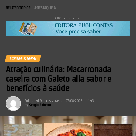
RELATED TOPICS:
DESTAQUE 4
ADVERTISEMENT
CIDADES & GERAL
Atração culinária: Macarronada
caseira com Galeto alia sabor e
benefícios à saúde
Published
9 horas atrás
on
07/08/2026 - 14:43
By
Sergio Roberto