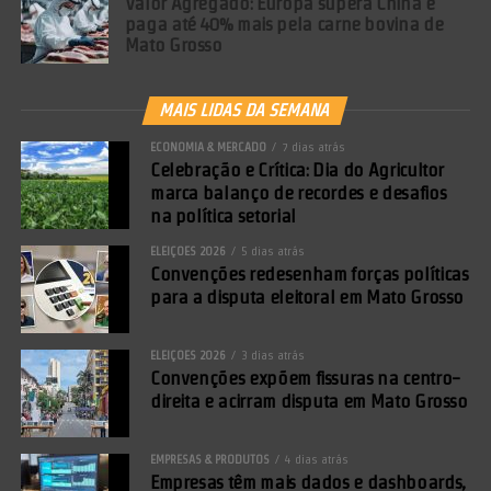
Valor Agregado: Europa supera China e
paga até 40% mais pela carne bovina de
Mato Grosso
MAIS LIDAS DA SEMANA
ECONOMIA & MERCADO
7 dias atrás
Comentários Facebook
Celebração e Crítica: Dia do Agricultor
marca balanço de recordes e desafios
na política setorial
ELEIÇÕES 2026
5 dias atrás
Convenções redesenham forças políticas
para a disputa eleitoral em Mato Grosso
ELEIÇÕES 2026
3 dias atrás
Convenções expõem fissuras na centro-
direita e acirram disputa em Mato Grosso
EMPRESAS & PRODUTOS
4 dias atrás
Empresas têm mais dados e dashboards,