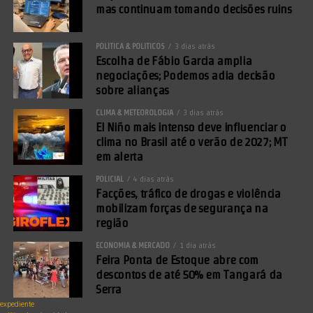
mas continuam tomando decisões ruins
POLÍTICA & POLÍTICOS
3 dias atrás
Escolha de Fábio Garcia amplia
negociações; Podemos adia decisão
sobre alianças
CLIMA & METEOROLOGIA
3 dias atrás
El Niño mais intenso deve influenciar o
clima no Brasil até o verão de 2027; MT
em alerta
POLICIAL
4 dias atrás
Facções, tráfico de drogas e violência
mobilizam forças de segurança na
região
ECONOMIA & MERCADO
1 dia atrás
Feira Ponta de Estoque abre com
descontos de até 50% em Tangará da
Serra
expediente