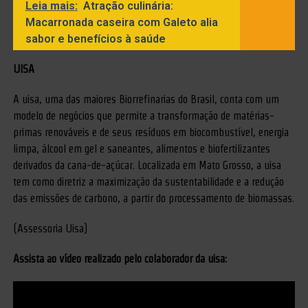
Leia mais:
Atração culinária:
Macarronada caseira com Galeto alia
sabor e benefícios à saúde
UISA
A uisa, uma das maiores Biorrefinarias do Brasil, conta com um
modelo de negócios que permite a transformação de matérias-
primas renováveis e de seus resíduos em biocombustível, energia
limpa, álcool em gel e saneantes, alimentos e biofertilizantes
derivados da cana-de-açúcar. Localizada em Mato Grosso, a uisa
tem como diretriz a maximização da sustentabilidade e a redução
das emissões de carbono, a partir do processamento de biomassas.
(Assessoria Uisa)
Assista ao vídeo realizado pelo colaborador da uisa: