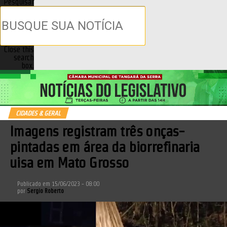
Pesquisar
Close this
search
box.
CIDADES & GERAL
Imagens registram três onças-
pintadas em área da biorrefinaria
uisa em Mato Grosso
Publicado em
15/06/2023 - 08:00
por
Sergio Roberto