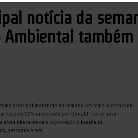
cipal notícia da seman
o Ambiental também 
 como principal manchete da semana um tema que sacudiu
 o tarifaço de 50% anunciado por Donald Trump para
a afeta diretamente o agronegócio brasileiro,
tas, pescados e mel.