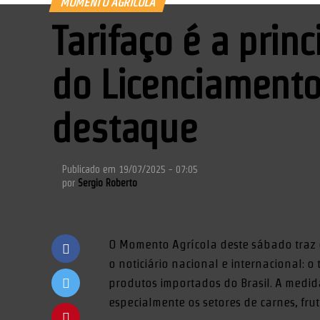
MOMENTO AGRÍCOLA
Tarifaço é a prin
do Licenciament
destaque
Publicado em
19/07/2025 - 07:05
por
Sergio Roberto
O Momento Agrícola deste sábado traz
o noticiário nacional e internacional:
produtos importados do Brasil. A medid
especialmente os setores de carnes, fru