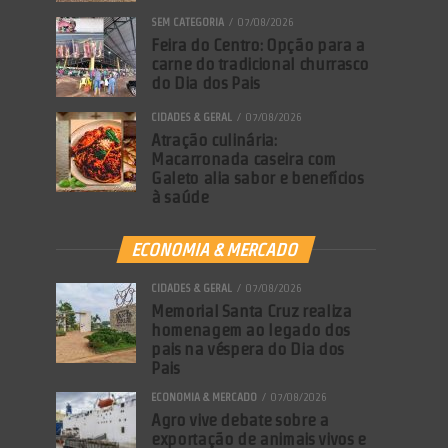
SEM CATEGORIA
07/08/2026
Feira do Centro: Opção para a
carne do tradicional churrasco
do Dia dos Pais
CIDADES & GERAL
07/08/2026
Atração culinária:
Macarronada caseira com
Galeto alia sabor e benefícios
à saúde
ECONOMIA & MERCADO
CIDADES & GERAL
07/08/2026
Memorial Santa Cruz realiza
homenagem ao legado dos
pais na véspera do Dia dos
Pais
ECONOMIA & MERCADO
07/08/2026
Agro vive debate sobre a
exportação de animais vivos e