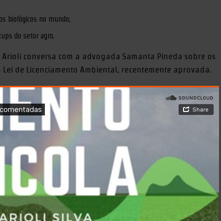
os biológicos no mundo;
tups do setor agro.
 Arioli conversa com a advogada Samanta Pineda sobre os
a Lei de Licenciamento Ambiental, recentemente aprovada.