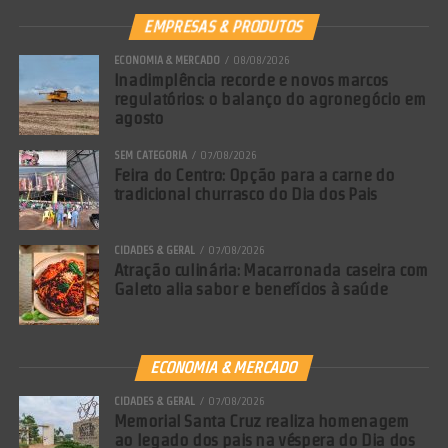
EMPRESAS & PRODUTOS
ECONOMIA & MERCADO
08/08/2026
Inadimplência recorde e novos marcos
regulatórios: o balanço do agronegócio em
agosto
SEM CATEGORIA
07/08/2026
Feira do Centro: Opção para a carne do
tradicional churrasco do Dia dos Pais
CIDADES & GERAL
07/08/2026
Atração culinária: Macarronada caseira com
Galeto alia sabor e benefícios à saúde
ECONOMIA & MERCADO
CIDADES & GERAL
07/08/2026
Memorial Santa Cruz realiza homenagem
ao legado dos pais na véspera do Dia dos