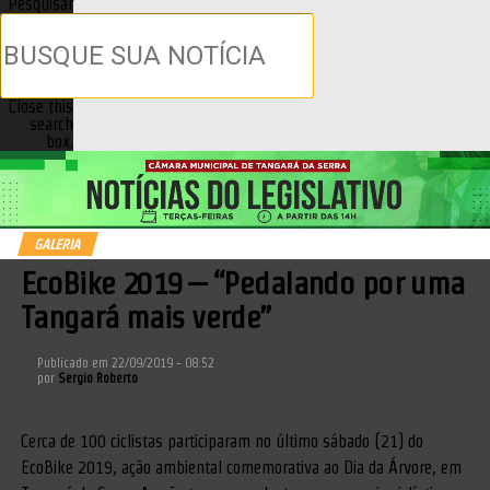
Pesquisar
Close this
search
box.
GALERIA
EcoBike 2019 – “Pedalando por uma
Tangará mais verde”
Publicado em
22/09/2019 - 08:52
por
Sergio Roberto
Cerca de 100 ciclistas participaram no último sábado (21) do
EcoBike 2019, ação ambiental comemorativa ao Dia da Árvore, em