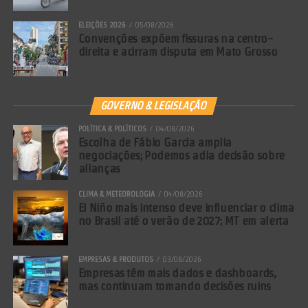
ELEIÇÕES 2026
05/08/2026
Convenções expõem fissuras na centro-
direita e acirram disputa em Mato Grosso
GOVERNO & LEGISLAÇÃO
POLÍTICA & POLÍTICOS
04/08/2026
Escolha de Fábio Garcia amplia
negociações; Podemos adia decisão sobre
alianças
CLIMA & METEOROLOGIA
04/08/2026
El Niño mais intenso deve influenciar o clima
no Brasil até o verão de 2027; MT em alerta
EMPRESAS & PRODUTOS
03/08/2026
Empresas têm mais dados e dashboards,
mas continuam tomando decisões ruins