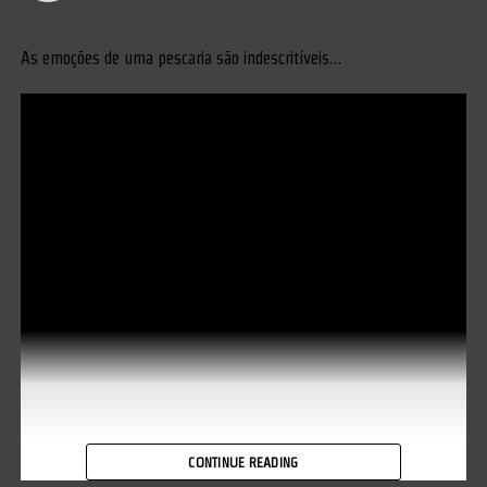
As emoções de uma pescaria são indescritíveis…
CONTINUE READING