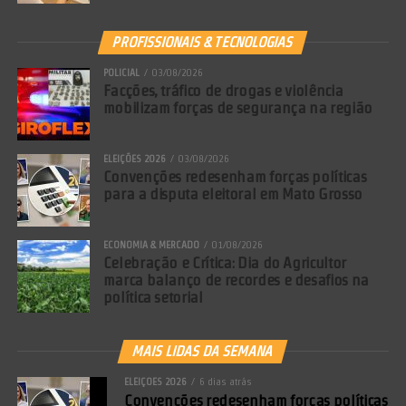
PROFISSIONAIS & TECNOLOGIAS
POLICIAL
03/08/2026
Facções, tráfico de drogas e violência
mobilizam forças de segurança na região
ELEIÇÕES 2026
03/08/2026
Convenções redesenham forças políticas
para a disputa eleitoral em Mato Grosso
ECONOMIA & MERCADO
01/08/2026
Celebração e Crítica: Dia do Agricultor
marca balanço de recordes e desafios na
política setorial
MAIS LIDAS DA SEMANA
ELEIÇÕES 2026
6 dias atrás
Convenções redesenham forças políticas