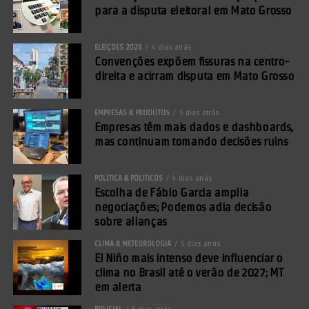
para a disputa eleitoral em Mato Grosso
ELEIÇÕES 2026
4 dias atrás
Convenções expõem fissuras na centro-
direita e acirram disputa em Mato Grosso
EMPRESAS & PRODUTOS
5 dias atrás
Empresas têm mais dados e dashboards,
mas continuam tomando decisões ruins
POLÍTICA & POLÍTICOS
4 dias atrás
Escolha de Fábio Garcia amplia
negociações; Podemos adia decisão
sobre alianças
CLIMA & METEOROLOGIA
5 dias atrás
El Niño mais intenso deve influenciar o
clima no Brasil até o verão de 2027; MT
em alerta
POLICIAL
6 dias atrás