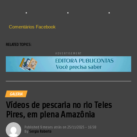
Comentários Facebook
RELATED TOPICS:
ADVERTISEMENT
GALERIA
Vídeos de pescaria no rio Teles
Pires, em plena Amazônia
Published
9 meses atrás
on
25/11/2025 - 16:58
By
Sergio Roberto