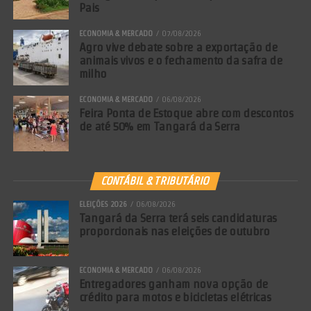
Pais
ECONOMIA & MERCADO
07/08/2026
Agro vive debate sobre a exportação de
animais vivos e o fechamento da safra de
milho
ECONOMIA & MERCADO
06/08/2026
Feira Ponta de Estoque abre com descontos
de até 50% em Tangará da Serra
CONTÁBIL & TRIBUTÁRIO
Comentários Facebook
ELEIÇÕES 2026
06/08/2026
Tangará da Serra terá seis candidaturas
proporcionais nas eleições de outubro
ECONOMIA & MERCADO
06/08/2026
Entregadores ganham nova opção de
crédito para motos e bicicletas elétricas