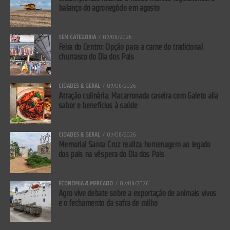
balanço do agronegócio em agosto
SEM CATEGORIA
07/08/2026
Feira do Centro: Opção para a carne do tradicional
churrasco do Dia dos Pais
CIDADES & GERAL
07/08/2026
Atração culinária: Macarronada caseira com Galeto alia
sabor e benefícios à saúde
CIDADES & GERAL
07/08/2026
Memorial Santa Cruz realiza homenagem ao legado
dos pais na véspera do Dia dos Pais
ECONOMIA & MERCADO
07/08/2026
Agro vive debate sobre a exportação de animais vivos
e o fechamento da safra de milho