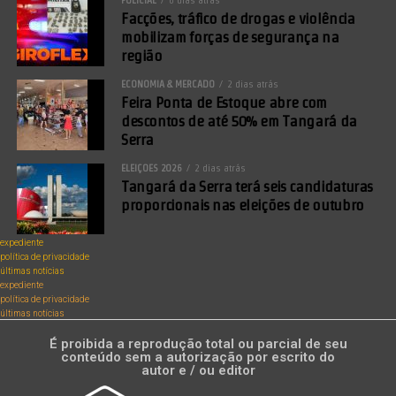
Facções, tráfico de drogas e violência
mobilizam forças de segurança na
região
ECONOMIA & MERCADO
2 dias atrás
Feira Ponta de Estoque abre com
descontos de até 50% em Tangará da
Serra
ELEIÇÕES 2026
2 dias atrás
Tangará da Serra terá seis candidaturas
proporcionais nas eleições de outubro
expediente
política de privacidade
últimas notícias
expediente
política de privacidade
últimas notícias
É proibida a reprodução total ou parcial de seu
conteúdo sem a autorização por escrito do
autor e / ou editor