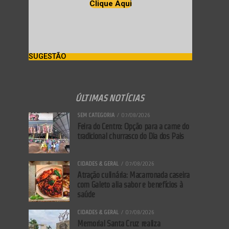
Clique Aqui
SUGESTÃO
ÚLTIMAS NOTÍCIAS
SEM CATEGORIA
07/08/2026
Feira do Centro: Opção para a carne do
tradicional churrasco do Dia dos Pais
CIDADES & GERAL
07/08/2026
Atração culinária: Macarronada caseira
com Galeto alia sabor e benefícios à
saúde
CIDADES & GERAL
07/08/2026
Memorial Santa Cruz realiza