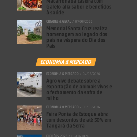
Macarronada caseira com
Galeto alia sabor e benefícios
à saúde
CIDADES & GERAL
07/08/2026
Memorial Santa Cruz realiza
homenagem ao legado dos
pais na véspera do Dia dos
Pais
ECONOMIA & MERCADO
ECONOMIA & MERCADO
07/08/2026
Agro vive debate sobre a
exportação de animais vivos e
o fechamento da safra de
milho
ECONOMIA & MERCADO
06/08/2026
Feira Ponta de Estoque abre
com descontos de até 50% em
Tangará da Serra
ELEIÇÕES 2026
06/08/2026