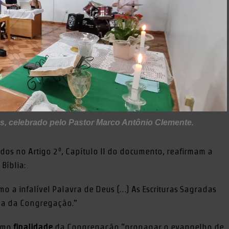
s, celebrado pelo Pastor Marco Antônio Clemente.
dos no Artigo 2º, Capítulo II do documento, reafirmam a
Bíblia:
o a infalível Palavra de Deus (…) As Escrituras Sagradas
ida da Congregação.”
como
finalidade
da Congregação “propagar o evangelho de