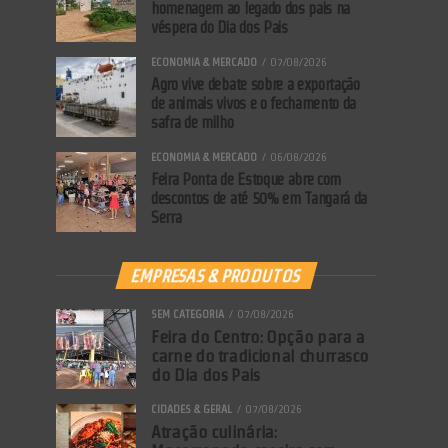
homenagem ao legado dos pais na
véspera do Dia dos Pais
ECONOMIA & MERCADO
07/08/2026
Agro vive debate sobre a exportação
de animais vivos e o fechamento da
safra de milho
ECONOMIA & MERCADO
06/08/2026
Feira Ponta de Estoque abre com
descontos de até 50% em Tangará da
Serra
EMPRESAS & PRODUTOS
SEM CATEGORIA
07/08/2026
Feira do Centro: Opção para a
carne do tradicional churrasco
do Dia dos Pais
CIDADES & GERAL
07/08/2026
Atração culinária: