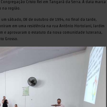
 Congregação Cristo Rei em Tangará da Serra. A data marca
o na região.
um sábado, 08 de outubro de 1994, no final da tarde,
uniram em uma residência na rua Antônio Hortolani, Jardim
am e aprovaram o estatuto da nova comunidade luterana,
to Grosso.