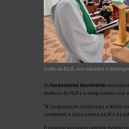
Culto da IELB, aos sábados e domingo
Os
fundamentos doutrinários
estabeleci
essência da IELB e o compromisso com a 
“A Congregação aceita toda a Bíblia com
constituem a única norma da fé e da v
O estatuto aprovado também definiu 