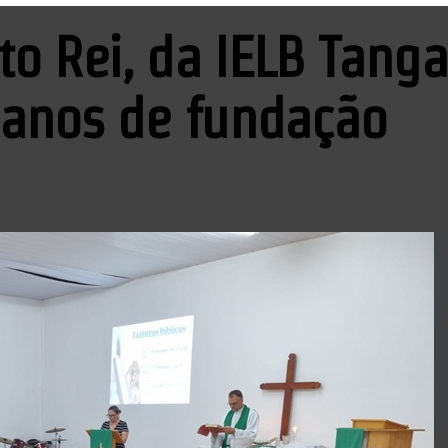
to Rei, da IELB Tanga
1 anos de fundação