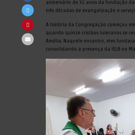
aniversário de 31 anos da fundação da
três décadas de evangelização e serviç
A história da Congregação começou em 
quando quinze cristãos luteranos se re
Amélia. Naquele encontro, eles fundar
consolidando a presença da IELB no Ma