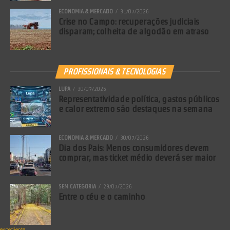
ECONOMIA & MERCADO
31/07/2026
Crise no Campo: recuperações judiciais
disparam; colheita de algodão em atraso
PROFISSIONAIS & TECNOLOGIAS
LUPA
30/07/2026
Representatividade política, gastos públicos
e calor extremo são destaques na semana
ECONOMIA & MERCADO
30/07/2026
Dia dos Pais: Menos consumidores devem
comprar, mas ticket médio deverá ser maior
SEM CATEGORIA
29/07/2026
Entre o céu e o caminho
expediente