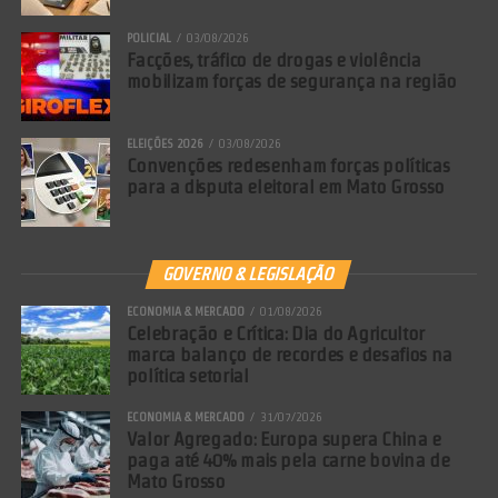
POLICIAL
03/08/2026
Facções, tráfico de drogas e violência
mobilizam forças de segurança na região
ELEIÇÕES 2026
03/08/2026
Convenções redesenham forças políticas
para a disputa eleitoral em Mato Grosso
GOVERNO & LEGISLAÇÃO
ECONOMIA & MERCADO
01/08/2026
Celebração e Crítica: Dia do Agricultor
marca balanço de recordes e desafios na
política setorial
ECONOMIA & MERCADO
31/07/2026
Valor Agregado: Europa supera China e
paga até 40% mais pela carne bovina de
Mato Grosso