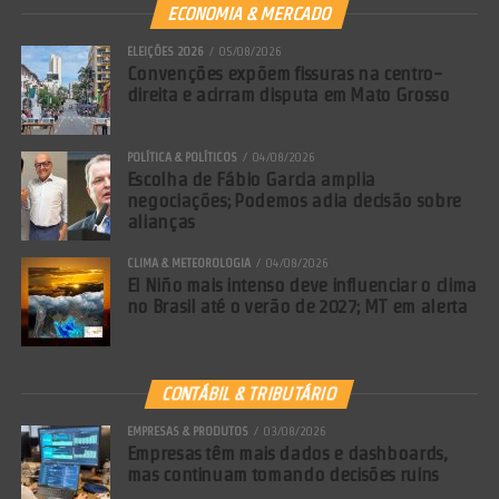
ECONOMIA & MERCADO
ELEIÇÕES 2026
05/08/2026
Convenções expõem fissuras na centro-
direita e acirram disputa em Mato Grosso
POLÍTICA & POLÍTICOS
04/08/2026
Escolha de Fábio Garcia amplia
negociações; Podemos adia decisão sobre
alianças
CLIMA & METEOROLOGIA
04/08/2026
El Niño mais intenso deve influenciar o clima
no Brasil até o verão de 2027; MT em alerta
CONTÁBIL & TRIBUTÁRIO
EMPRESAS & PRODUTOS
03/08/2026
Empresas têm mais dados e dashboards,
mas continuam tomando decisões ruins