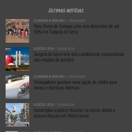
ÚLTIMAS NOTÍCIAS
ECONOMIA & MERCADO
06/08/2026
Feira Ponta de Estoque abre com descontos de até
50% em Tangará da Serra
ELEIÇÕES 2026
06/08/2026
Tangará da Serra terá seis candidaturas proporcionais
nas eleições de outubro
ECONOMIA & MERCADO
06/08/2026
Entregadores ganham nova opção de crédito para
motos e bicicletas elétricas
ELEIÇÕES 2026
05/08/2026
Convenções expõem fissuras na centro-direita e
acirram disputa em Mato Grosso