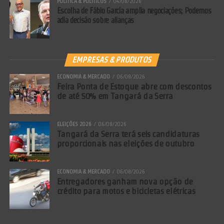
POLÍTICA & POLÍTICOS
04/08/2026
Escolha de Fábio Garcia amplia negociações; Podemos
adia decisão sobre alianças
EMPRESAS & PRODUTOS
ECONOMIA & MERCADO
06/08/2026
Feira Ponta de Estoque abre com descontos
de até 50% em Tangará da Serra
ELEIÇÕES 2026
06/08/2026
Tangará da Serra terá seis candidaturas
proporcionais nas eleições de outubro
ECONOMIA & MERCADO
06/08/2026
Entregadores ganham nova opção de
crédito para motos e bicicletas elétricas