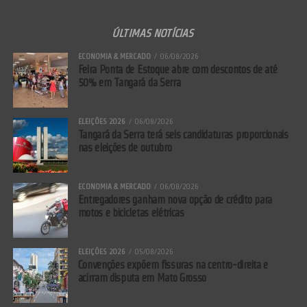
ÚLTIMAS NOTÍCIAS
ECONOMIA & MERCADO
06/08/2026
Feira Ponta de Estoque abre com descontos de até
50% em Tangará da Serra
ELEIÇÕES 2026
06/08/2026
Tangará da Serra terá seis candidaturas proporcionais
nas eleições de outubro
ECONOMIA & MERCADO
06/08/2026
Entregadores ganham nova opção de crédito para
motos e bicicletas elétricas
ELEIÇÕES 2026
05/08/2026
Convenções expõem fissuras na centro-direita e
acirram disputa em Mato Grosso