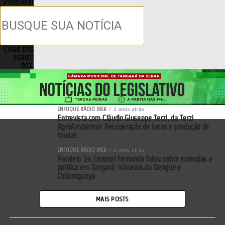
Pesquisar
Close this
search
box.
ENFOQUE RÁDIO WEB
2 anos atrás
Entrevista com Cláudio Giuseppe Terzi, da Terzi
AgroAmbiental: Recuperação de áreas e produção de
mudas
ENFOQUE RÁDIO WEB
2 anos atrás
Paralelo 14: Coronel Fernanda falou sobre emendas e
política em Tangará; números da Dengue e
Chikungunya
MAIS POSTS