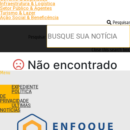
Infraestrutura & Logística
Setor Público & Agentes
Turismo & Lazer
Ação Social & Beneficência
Pesquisar
Pesquisar
Close this search box.
Menu
EXPEDIENTE
POLÍTICA
DE
PRIVACIDADE
ÚLTIMAS
NOTÍCIAS