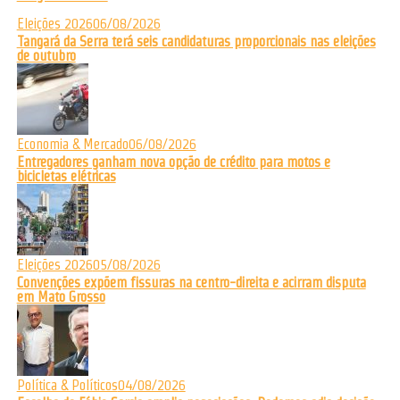
Eleições 2026
06/08/2026
Tangará da Serra terá seis candidaturas proporcionais nas eleições
de outubro
Economia & Mercado
06/08/2026
Entregadores ganham nova opção de crédito para motos e
bicicletas elétricas
Eleições 2026
05/08/2026
Convenções expõem fissuras na centro-direita e acirram disputa
em Mato Grosso
Política & Políticos
04/08/2026