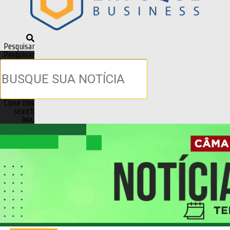
Pesquisar
Pesquisar
Close this
search
box.