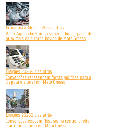
Economia & Mercado
6 dias atrás
Valor Agregado: Europa supera China e paga até
40% mais pela carne bovina de Mato Grosso
Eleições 2026
4 dias atrás
Convenções redesenham forças políticas para a
disputa eleitoral em Mato Grosso
Eleições 2026
2 dias atrás
Convenções expõem fissuras na centro-direita
e acirram disputa em Mato Grosso