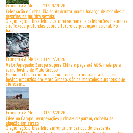
Economia & Mercado
01/08/2026
Celebração e Crítica: Dia do Agricultor marca balanço de recordes e
desafios na política setorial
O agronegócio brasileiro vive uma semana de celebrações históricas
e reflexões profundas sobre o futuro da produção nacional. No
balanço...
Economia & Mercado
31/07/2026
Valor Agregado: Europa supera China e paga até 40% mais pela
carne bovina de Mato Grosso
Embora a China continue como principal compradora da carne
bovina produzida em Mato Grosso, são os mercados europeus que
oferecem...
Economia & Mercado
31/07/2026
Crise no Campo: recuperações judiciais disparam; colheita de
algodão em atraso
O agronegócio brasileiro enfrenta um período de crescente
instabilidade financeira, marcado por um aumento expressivo nos