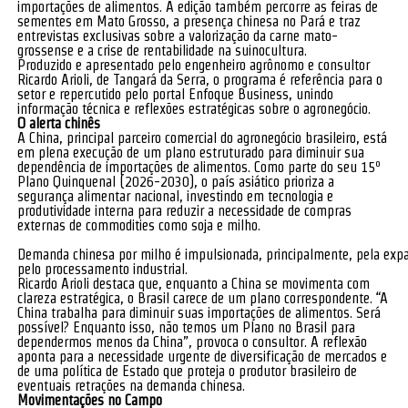
importações de alimentos. A edição também percorre as feiras de
sementes em Mato Grosso, a presença chinesa no Pará e traz
entrevistas exclusivas sobre a valorização da carne mato-
grossense e a crise de rentabilidade na suinocultura.
Produzido e apresentado pelo engenheiro agrônomo e consultor
Ricardo Arioli, de Tangará da Serra, o programa é referência para o
setor e repercutido pelo portal Enfoque Business, unindo
informação técnica e reflexões estratégicas sobre o agronegócio.
O alerta chinês
A China, principal parceiro comercial do agronegócio brasileiro, está
em plena execução de um plano estruturado para diminuir sua
dependência de importações de alimentos. Como parte do seu 15º
Plano Quinquenal (2026-2030), o país asiático prioriza a
segurança alimentar nacional, investindo em tecnologia e
produtividade interna para reduzir a necessidade de compras
externas de commodities como soja e milho.
Demanda chinesa por milho é impulsionada, principalmente, pela expa
pelo processamento industrial.
Ricardo Arioli destaca que, enquanto a China se movimenta com
clareza estratégica, o Brasil carece de um plano correspondente. “A
China trabalha para diminuir suas importações de alimentos. Será
possível? Enquanto isso, não temos um Plano no Brasil para
dependermos menos da China”, provoca o consultor. A reflexão
aponta para a necessidade urgente de diversificação de mercados e
de uma política de Estado que proteja o produtor brasileiro de
eventuais retrações na demanda chinesa.
Movimentações no Campo