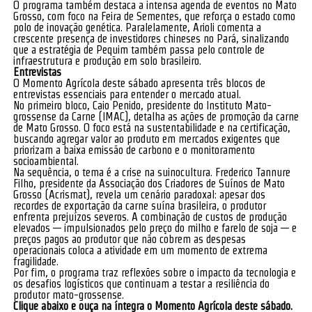
O programa também destaca a intensa agenda de eventos no Mato
Grosso, com foco na Feira de Sementes, que reforça o estado como
polo de inovação genética. Paralelamente, Arioli comenta a
crescente presença de investidores chineses no Pará, sinalizando
que a estratégia de Pequim também passa pelo controle de
infraestrutura e produção em solo brasileiro.
Entrevistas
O Momento Agrícola deste sábado apresenta três blocos de
entrevistas essenciais para entender o mercado atual.
No primeiro bloco, Caio Penido, presidente do Instituto Mato-
grossense da Carne (IMAC), detalha as ações de promoção da carne
de Mato Grosso. O foco está na sustentabilidade e na certificação,
buscando agregar valor ao produto em mercados exigentes que
priorizam a baixa emissão de carbono e o monitoramento
socioambiental.
Na sequência, o tema é a crise na suinocultura. Frederico Tannure
Filho, presidente da Associação dos Criadores de Suínos de Mato
Grosso (Acrismat), revela um cenário paradoxal: apesar dos
recordes de exportação da carne suína brasileira, o produtor
enfrenta prejuízos severos. A combinação de custos de produção
elevados — impulsionados pelo preço do milho e farelo de soja — e
preços pagos ao produtor que não cobrem as despesas
operacionais coloca a atividade em um momento de extrema
fragilidade.
Por fim, o programa traz reflexões sobre o impacto da tecnologia e
os desafios logísticos que continuam a testar a resiliência do
produtor mato-grossense.
Clique abaixo e ouça na íntegra o Momento Agrícola deste sábado.