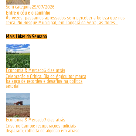
Sem categoria
29/07/2026
Entre o céu e o caminho
Às vezes, passamos apressados sem perceber a beleza que nos
cerca. No Bosque Municipal, em Tangará da Serra, as flores...
Mais Lidas da Semana
Economia & Mercado
6 dias atrás
Celebração e Crítica: Dia do Agricultor marca
balanço de recordes e desafios na política
setorial
Economia & Mercado
7 dias atrás
Crise no Campo: recuperações judiciais
disparam; colheita de algodão em atraso