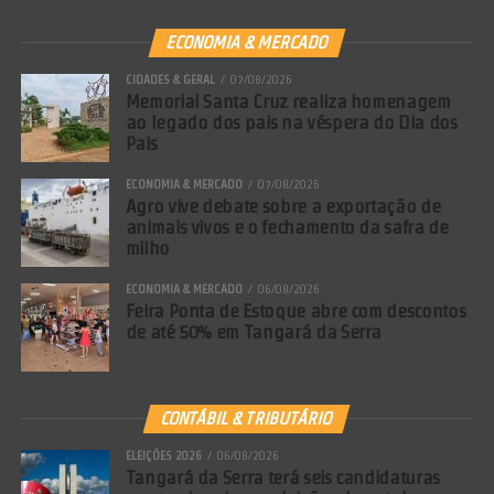
Comentários Facebook
ECONOMIA & MERCADO
CIDADES & GERAL
07/08/2026
Memorial Santa Cruz realiza homenagem
ao legado dos pais na véspera do Dia dos
Pais
ECONOMIA & MERCADO
07/08/2026
Agro vive debate sobre a exportação de
animais vivos e o fechamento da safra de
milho
ECONOMIA & MERCADO
06/08/2026
Feira Ponta de Estoque abre com descontos
de até 50% em Tangará da Serra
CONTÁBIL & TRIBUTÁRIO
ELEIÇÕES 2026
06/08/2026
Tangará da Serra terá seis candidaturas