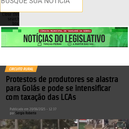
Close this
search
box.
CIRCUITO RURAL
Protestos de produtores se alastra
para Goiás e pode se intensificar
com taxação das LCAs
Publicado em
20/06/2025 - 12:37
por
Sergio Roberto