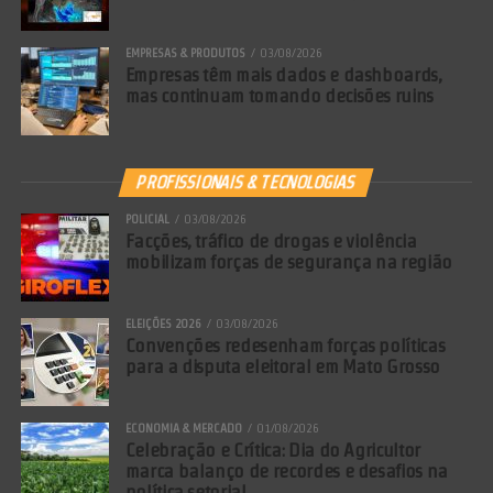
EMPRESAS & PRODUTOS
03/08/2026
Empresas têm mais dados e dashboards,
mas continuam tomando decisões ruins
PROFISSIONAIS & TECNOLOGIAS
POLICIAL
03/08/2026
Facções, tráfico de drogas e violência
mobilizam forças de segurança na região
ELEIÇÕES 2026
03/08/2026
Convenções redesenham forças políticas
para a disputa eleitoral em Mato Grosso
ECONOMIA & MERCADO
01/08/2026
Celebração e Crítica: Dia do Agricultor
marca balanço de recordes e desafios na
política setorial