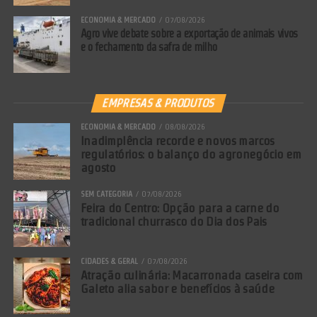
ECONOMIA & MERCADO
07/08/2026
Agro vive debate sobre a exportação de animais vivos
e o fechamento da safra de milho
EMPRESAS & PRODUTOS
ECONOMIA & MERCADO
08/08/2026
Inadimplência recorde e novos marcos
regulatórios: o balanço do agronegócio em
agosto
SEM CATEGORIA
07/08/2026
Feira do Centro: Opção para a carne do
tradicional churrasco do Dia dos Pais
CIDADES & GERAL
07/08/2026
Atração culinária: Macarronada caseira com
Galeto alia sabor e benefícios à saúde