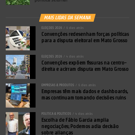
MAIS LIDAS DA SEMANA
ELEIÇÕES 2026
6 dias atrás
Convenções redesenham forças políticas
para a disputa eleitoral em Mato Grosso
ELEIÇÕES 2026
4 dias atrás
Convenções expõem fissuras na centro-
direita e acirram disputa em Mato Grosso
EMPRESAS & PRODUTOS
6 dias atrás
Empresas têm mais dados e dashboards,
mas continuam tomando decisões ruins
POLÍTICA & POLÍTICOS
4 dias atrás
Escolha de Fábio Garcia amplia
negociações; Podemos adia decisão
sobre alianças