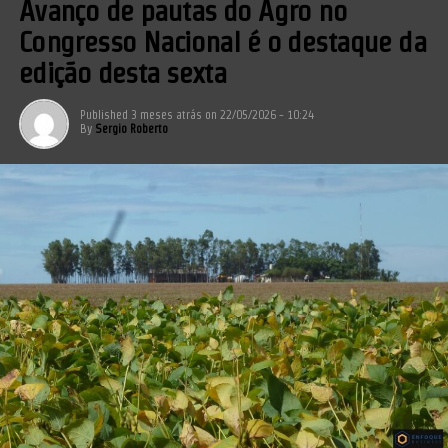
Avanço de pautas do Agro no
Congresso Nacional é o destaque da
edição desta sexta
Published
3 meses atrás
on
22/05/2026 - 10:24
By
Sergio Roberto