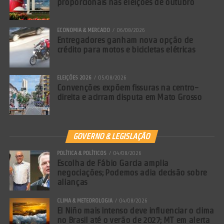
proporcionais nas eleições de outubro
ECONOMIA & MERCADO
06/08/2026
Entregadores ganham nova opção de
crédito para motos e bicicletas elétricas
ELEIÇÕES 2026
05/08/2026
Convenções expõem fissuras na centro-
direita e acirram disputa em Mato Grosso
GOVERNO & LEGISLAÇÃO
POLÍTICA & POLÍTICOS
04/08/2026
Escolha de Fábio Garcia amplia
negociações; Podemos adia decisão sobre
alianças
CLIMA & METEOROLOGIA
04/08/2026
El Niño mais intenso deve influenciar o clima
no Brasil até o verão de 2027; MT em alerta