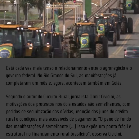
Está cada vez mais tenso o relacionamento entre o agronegócio e o
governo federal. No Rio Grande do Sul, as manifestações já
completaram um mês e, agora, acontecem também em Goiás.
Segundo o autor do Circuito Rural, jornalista Olmir Cividini, as
motivações dos protestos nos dois estados são semelhantes, com
pedidos de securitização das dívidas, redução dos juros do crédito
rural e condições mais acessíveis de pagamento. “O pano de fundo
das manifestações é semelhante (…) Isso expõe um ponto frágil e
estrutural no financiamento rural brasileiro”, observa Cividini.