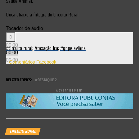
Saúde Animal.
Ouça abaixo a íntegra do Circuito Rural.
Tocador de áudio
00:00
#circuito rural
;
#taxação lca
;
#gripe aviária
00:00
00:00
Comentários Facebook
RELATED TOPICS:
DESTAQUE 2
ADVERTISEMENT
CIRCUITO RURAL