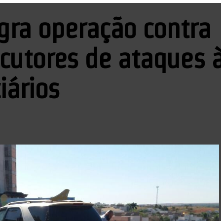
lagra operação contra
cutores de ataques 
iários