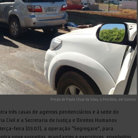
Prisão de Paulo César da Silva, o Petróleo, em Sorriso.
ra três casas de agentes penitenciários e à sede do
ria Civil e a Secretaria de Justiça e Direitos Humanos
erça-feira (03.07), a operação “Segregare”, para
tra nove suspeitos, mandantes e executores, envolvidos