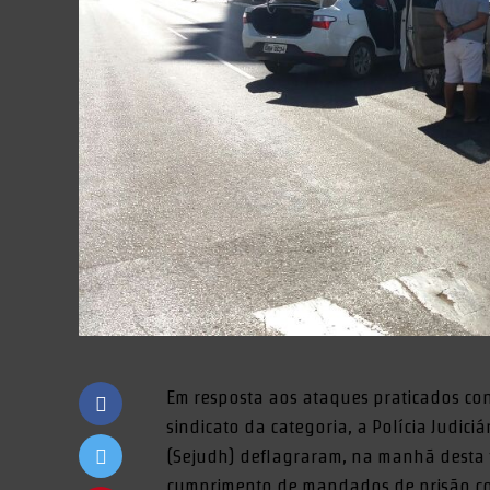
Em resposta aos ataques praticados cont
sindicato da categoria, a Polícia Judiciá
(Sejudh) deflagraram, na manhã desta t
cumprimento de mandados de prisão con