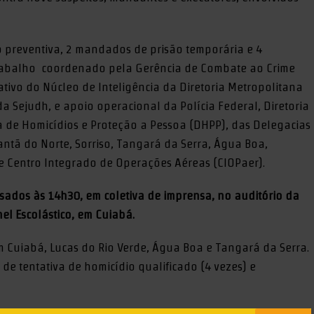
preventiva, 2 mandados de prisão temporária e 4
rabalho coordenado pela Gerência de Combate ao Crime
tivo do Núcleo de Inteligência da Diretoria Metropolitana
da Sejudh, e apoio operacional da Polícia Federal, Diretoria
da de Homicídios e Proteção a Pessoa (DHPP), das Delegacias
rantã do Norte, Sorriso, Tangará da Serra, Água Boa,
e Centro Integrado de Operações Aéreas (CIOPaer).
ados às 14h30, em coletiva de imprensa, no auditório da
nel Escolástico, em Cuiabá.
 Cuiabá, Lucas do Rio Verde, Água Boa e Tangará da Serra.
 de tentativa de homicídio qualificado (4 vezes) e