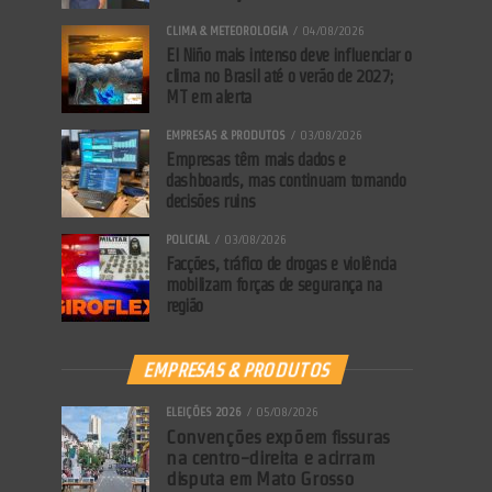
CLIMA & METEOROLOGIA
04/08/2026
El Niño mais intenso deve influenciar o
clima no Brasil até o verão de 2027;
MT em alerta
EMPRESAS & PRODUTOS
03/08/2026
Empresas têm mais dados e
dashboards, mas continuam tomando
decisões ruins
POLICIAL
03/08/2026
Facções, tráfico de drogas e violência
mobilizam forças de segurança na
região
EMPRESAS & PRODUTOS
ELEIÇÕES 2026
05/08/2026
Convenções expõem fissuras
na centro-direita e acirram
disputa em Mato Grosso