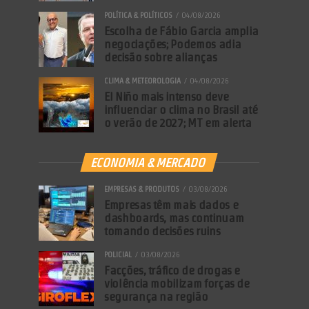
POLÍTICA & POLÍTICOS
04/08/2026
Escolha de Fábio Garcia amplia
negociações; Podemos adia
decisão sobre alianças
CLIMA & METEOROLOGIA
04/08/2026
El Niño mais intenso deve
influenciar o clima no Brasil até
o verão de 2027; MT em alerta
ECONOMIA & MERCADO
EMPRESAS & PRODUTOS
03/08/2026
Empresas têm mais dados e
dashboards, mas continuam
tomando decisões ruins
POLICIAL
03/08/2026
Facções, tráfico de drogas e
violência mobilizam forças de
segurança na região