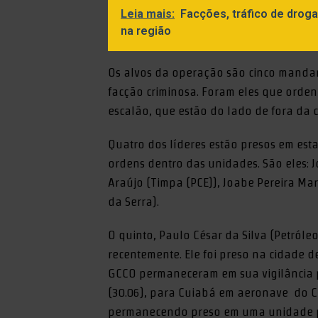
Leia mais:
Facções, tráfico de drog
na região
Os alvos da operação são cinco manda
facção criminosa. Foram eles que orde
escalão, que estão do lado de fora da 
Quatro dos líderes estão presos em esta
ordens dentro das unidades. São eles: J
Araújo (Timpa (PCE)), Joabe Pereira Ma
da Serra).
O quinto, Paulo César da Silva (Petróleo
recentemente. Ele foi preso na cidade de
GCCO permaneceram em sua vigilância po
(30.06), para Cuiabá em aeronave do C
permanecendo preso em uma unidade p