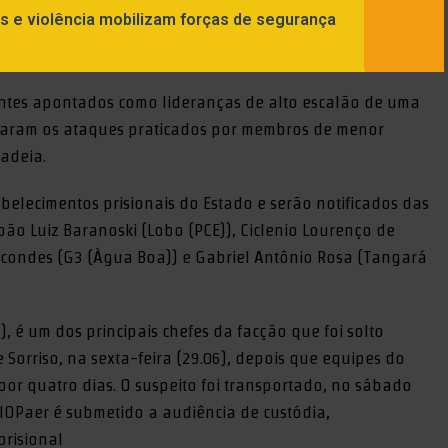
as e violência mobilizam forças de segurança
ntes apontados como lideranças de alto escalão de uma
naram os ataques praticados por membros de menor
cadeia.
belecimentos prisionais do Estado e serão notificados das
oão Luiz Baranoski (Lobo (PCE)), Ciclenio Lourenço de
rcondes (G3 (Àgua Boa)) e Gabriel Antônio Rosa (Tangará
), é um dos principais chefes da facção que foi solto
 Sorriso, na sexta-feira (29.06), depois que equipes do
r quatro dias. O suspeito foi transportado, no sábado
IOPaer é submetido a audiência de custódia,
risional