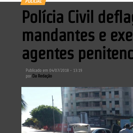
POLICIAL
Polícia Civil def
mandantes e exe
agentes penitenc
Publicado em
04/07/2018 - 13:19
por
Da Redação