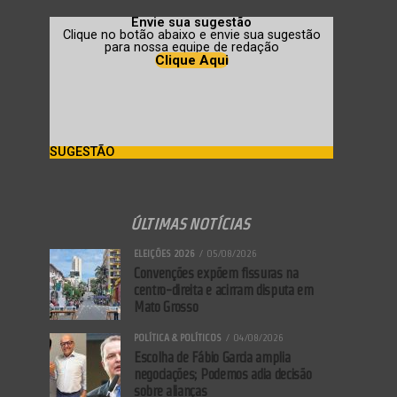
Envie sua sugestão
Clique no botão abaixo e envie sua sugestão
para nossa equipe de redação
Clique Aqui
SUGESTÃO
ÚLTIMAS NOTÍCIAS
ELEIÇÕES 2026
05/08/2026
Convenções expõem fissuras na
centro-direita e acirram disputa em
Mato Grosso
POLÍTICA & POLÍTICOS
04/08/2026
Escolha de Fábio Garcia amplia
negociações; Podemos adia decisão
sobre alianças