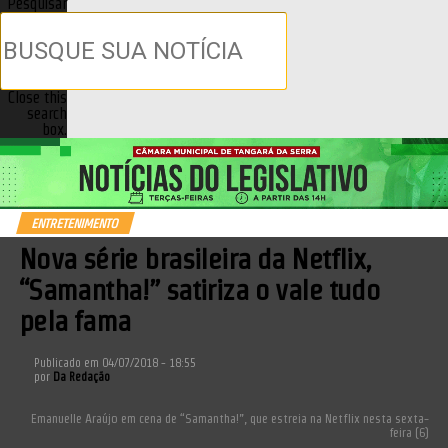
Pesquisar
Close this
search
box.
ENTRETENIMENTO
Nova série brasileira da Netflix,
“Samantha!” satiriza o vale tudo
pela fama
Publicado em
04/07/2018 - 18:55
por
Da Redação
Emanuelle Araújo em cena de “Samantha!”, que estreia na Netflix nesta sexta-
feira (6)