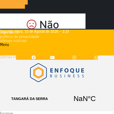
CLIQUE NO
PLAY E OUÇA
Segunda-Feira, 10 de Agosto de 2026 - 2:23
expediente
política de privacidade
últimas notícias
Menu
expediente
política de privacidade
últimas notícias
Facebook
Youtube
Instagram
Whatsapp
home