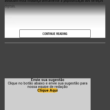
associam essa mudança diretamente à popularização dos serviços
digitais.
Para
Ricardo
Godoy (foto ao lado), CEO da Soul TV, esse novo comportamento
CONTINUE READING
reflete uma evolução cultural e tecnológica. “O streaming não
apenas transformou a forma como as pessoas consomem
entretenimento, mas também democratizou o acesso à informação.
Hoje, milhões têm acesso gratuito e imediato a conteúdos de
qualidade, sem precisar sair de casa, o que fortalece a inclusão
cultural”, comenta.
Outro fator que impulsionou essa mudança foi o avanço dos
Envie sua sugestão
aplicativos para smartphones. As pessoas foram conquistadas pela
Clique no botão abaixo e envie sua sugestão para
facilidade de realizar tarefas do dia a dia, desde fazer compras até
nossa equipe de redação
Clique Aqui
assistir a vídeos ou ouvir música diretamente do celular. Essa
praticidade tem sido decisiva para consolidar os serviços de
streaming como parte da rotina de consumo digital dos brasileiros.