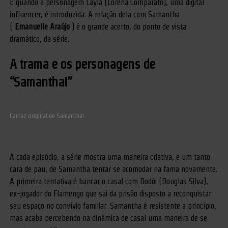
É quando a personagem Layla (Lorena Comparato), uma digital
influencer, é introduzida. A relação dela com Samantha
(
Emanuelle Araújo
) é o grande acerto, do ponto de vista
dramático, da série.
A trama e os personagens de
“Samantha!”
Cartaz original de Samantha!
A cada episódio, a série mostra uma maneira criativa, e um tanto
cara de pau, de Samantha tentar se acomodar na fama novamente.
A primeira tentativa é bancar o casal com Dodói (Douglas Silva),
ex-jogador do Flamengo que sai da prisão disposto a reconquistar
seu espaço no convívio familiar. Samantha é resistente a princípio,
mas acaba percebendo na dinâmica de casal uma maneira de se