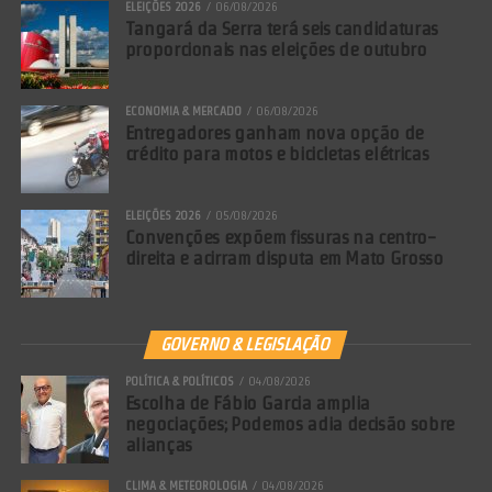
ELEIÇÕES 2026
06/08/2026
Tangará da Serra terá seis candidaturas
proporcionais nas eleições de outubro
ECONOMIA & MERCADO
06/08/2026
Entregadores ganham nova opção de
crédito para motos e bicicletas elétricas
ELEIÇÕES 2026
05/08/2026
Convenções expõem fissuras na centro-
direita e acirram disputa em Mato Grosso
GOVERNO & LEGISLAÇÃO
POLÍTICA & POLÍTICOS
04/08/2026
Escolha de Fábio Garcia amplia
negociações; Podemos adia decisão sobre
alianças
CLIMA & METEOROLOGIA
04/08/2026