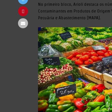
No primeiro bloco, Arioli destaca os n
Contaminantes em Produtos de Origem Ve
Pecuária e Abastecimento (MAPA).