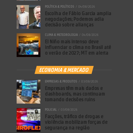
POLÍTICA & POLÍTICOS
04/08/2026
Escolha de Fábio Garcia amplia
negociações; Podemos adia
decisão sobre alianças
CLIMA & METEOROLOGIA
04/08/2026
El Niño mais intenso deve
influenciar o clima no Brasil até
o verão de 2027; MT em alerta
ECONOMIA & MERCADO
EMPRESAS & PRODUTOS
03/08/2026
Empresas têm mais dados e
dashboards, mas continuam
tomando decisões ruins
POLICIAL
03/08/2026
Facções, tráfico de drogas e
violência mobilizam forças de
segurança na região