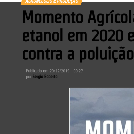
AGRONEGÓCIO & PRODUÇÃO
Momento Agrícol
etanol em 2020 e
contra a poluiçã
Publicado em
29/12/2019 - 09:27
por
Sergio Roberto