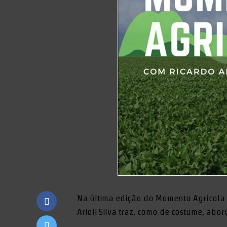
Na última edição do Momento Agrícola 
Arioli Silva traz, como de costume, abo