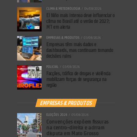
CLIMA & METEOROLOGIA
04/08/2026
El Niño mais intenso deve influenciar o
clima no Brasil até o verão de 2027;
MT em alerta
EMPRESAS & PRODUTOS
03/08/2026
Empresas têm mais dados e
dashboards, mas continuam tomando
decisões ruins
POLICIAL
03/08/2026
Facções, tráfico de drogas e violência
mobilizam forças de segurança na
região
EMPRESAS & PRODUTOS
ELEIÇÕES 2026
05/08/2026
Convenções expõem fissuras
na centro-direita e acirram
disputa em Mato Grosso