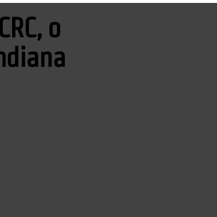
CRC, o
indiana