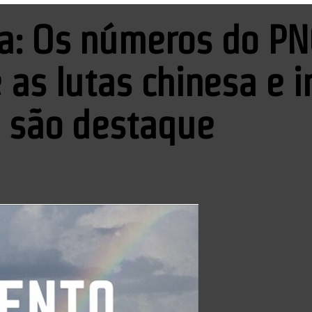
a: Os números do PN
 as lutas chinesa e 
o são destaque