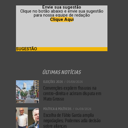
Envie sua sugestão
Clique no botão abaixo e envie sua sugestão
para nossa equipe de redação
Clique Aqui
SUGESTÃO
ÚLTIMAS NOTÍCIAS
ELEIÇÕES 2026
05/08/2026
Convenções expõem fissuras na
centro-direita e acirram disputa em
Mato Grosso
POLÍTICA & POLÍTICOS
04/08/2026
Escolha de Fábio Garcia amplia
negociações; Podemos adia decisão
sobre alianças