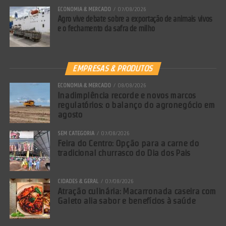
ECONOMIA & MERCADO
07/08/2026
Agro vive debate sobre a exportação de animais vivos
e o fechamento da safra de milho
EMPRESAS & PRODUTOS
ECONOMIA & MERCADO
08/08/2026
Inadimplência recorde e novos marcos
regulatórios: o balanço do agronegócio em
agosto
SEM CATEGORIA
07/08/2026
Feira do Centro: Opção para a carne do
tradicional churrasco do Dia dos Pais
CIDADES & GERAL
07/08/2026
Atração culinária: Macarronada caseira com
Galeto alia sabor e benefícios à saúde