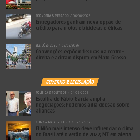
ECONOMIA & MERCADO
06/08/2026
Entregadores ganham nova opção de
crédito para motos e bicicletas elétricas
ELEIÇÕES 2026
05/08/2026
Convenções expõem fissuras na centro-
direita e acirram disputa em Mato Grosso
GOVERNO & LEGISLAÇÃO
POLÍTICA & POLÍTICOS
04/08/2026
Escolha de Fábio Garcia amplia
negociações; Podemos adia decisão sobre
alianças
CLIMA & METEOROLOGIA
04/08/2026
El Niño mais intenso deve influenciar o clima
no Brasil até o verão de 2027; MT em alerta