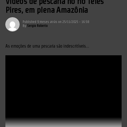
Vídeos de pescaria no rio Teles
Pires, em plena Amazônia
Published
9 meses atrás
on
25/11/2025 - 16:58
By
Sergio Roberto
As emoções de uma pescaria são indescritíveis…