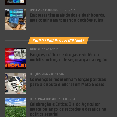
EMPRESAS & PRODUTOS
03/08/2026
Empresas têm mais dados e dashboards,
mas continuam tomando decisões ruins
PROFISSIONAIS & TECNOLOGIAS
POLICIAL
03/08/2026
Facções, tráfico de drogas e violência
mobilizam forças de segurança na região
ELEIÇÕES 2026
03/08/2026
Convenções redesenham forças políticas
para a disputa eleitoral em Mato Grosso
ECONOMIA & MERCADO
01/08/2026
Celebração e Crítica: Dia do Agricultor
marca balanço de recordes e desafios na
política setorial