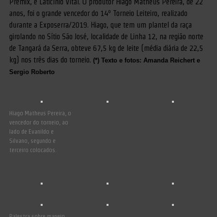
Premix, e Laticínio Vital. O produtor Hiago Matheus Pereira, de 22
anos, foi o grande vencedor do 14º Torneio Leiteiro, realizado
durante a Exposerra/2019. Hiago, que tem um plantel da raça
girolando no Sítio São José, localidade de Linha 12, na região norte
de Tangará da Serra, obteve 67,5 kg de leite (média diária de 22,5
kg) nos três dias do torneio.
(*) Texto e fotos: Amanda Reichert e
Sergio Roberto
Hiago Matheus Pereira, o
vencedor do torneio, ao
lado de Evanildo e
Silvano, segundo e
terceiro colocados.
Palestra sobre manejo,