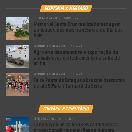
ECONOMIA & MERCADO
CIDADES & GERAL
07/08/2026
Memorial Santa Cruz realiza homenagem
ao legado dos pais na véspera do Dia dos
Pais
ECONOMIA & MERCADO
07/08/2026
Agro vive debate sobre a exportação de
animais vivos e o fechamento da safra de
milho
ECONOMIA & MERCADO
06/08/2026
Feira Ponta de Estoque abre com descontos
de até 50% em Tangará da Serra
CONTÁBIL & TRIBUTÁRIO
Comentários Facebook
ELEIÇÕES 2026
06/08/2026
Tangará da Serra terá seis candidaturas
proporcionais nas eleições de outubro