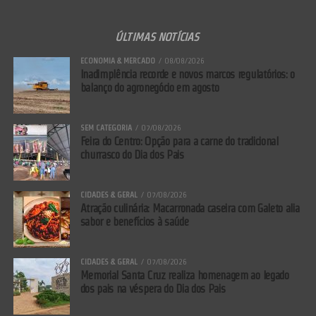
ÚLTIMAS NOTÍCIAS
ECONOMIA & MERCADO
08/08/2026
Inadimplência recorde e novos marcos regulatórios: o
balanço do agronegócio em agosto
SEM CATEGORIA
07/08/2026
Feira do Centro: Opção para a carne do tradicional
churrasco do Dia dos Pais
CIDADES & GERAL
07/08/2026
Atração culinária: Macarronada caseira com Galeto alia
sabor e benefícios à saúde
CIDADES & GERAL
07/08/2026
Memorial Santa Cruz realiza homenagem ao legado
dos pais na véspera do Dia dos Pais