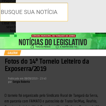
Pesquisar
Close this
search
box.
GALERIA
Fotos do 14º Torneio Leiteiro da
Exposerra/2019
Publicado em
08/09/2019 - 23:43
por
Sergio Roberto
O torneio foi organizado pelo Sindicato Rural de Tangará da Serra,
em parceria com FAMATO e patrocínio de TratorTecMaq, Reafrio,