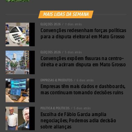
MAIS LIDAS DA SEMANA
ELEIÇÕES 2026
7 dias atrás
Convenções redesenham forças políticas
para a disputa eleitoral em Mato Grosso
ELEIÇÕES 2026
5 dias atrás
Convenções expõem fissuras na centro-
direita e acirram disputa em Mato Grosso
EMPRESAS & PRODUTOS
6 dias atrás
Empresas têm mais dados e dashboards,
mas continuam tomando decisões ruins
POLÍTICA & POLÍTICOS
5 dias atrás
Escolha de Fábio Garcia amplia
negociações; Podemos adia decisão
sobre alianças