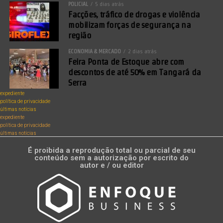
POLICIAL
5 dias atrás
Facções, tráfico de drogas e violência
mobilizam forças de segurança na
região
ECONOMIA & MERCADO
2 dias atrás
Feira Ponta de Estoque abre com
descontos de até 50% em Tangará da
Serra
expediente
política de privacidade
últimas notícias
expediente
política de privacidade
últimas notícias
É proibida a reprodução total ou parcial de seu
conteúdo sem a autorização por escrito do
autor e / ou editor