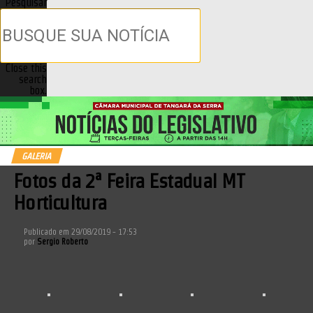
Pesquisar
Close this
search
box.
GALERIA
Fotos da 2ª Feira Estadual MT
Horticultura
Publicado em
29/08/2019 - 17:53
por
Sergio Roberto