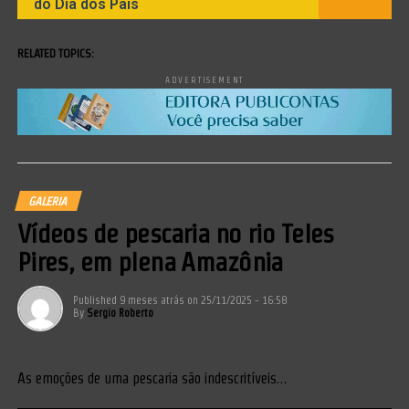
do Dia dos Pais
RELATED TOPICS:
ADVERTISEMENT
GALERIA
Vídeos de pescaria no rio Teles
Pires, em plena Amazônia
Published
9 meses atrás
on
25/11/2025 - 16:58
By
Sergio Roberto
As emoções de uma pescaria são indescritíveis…