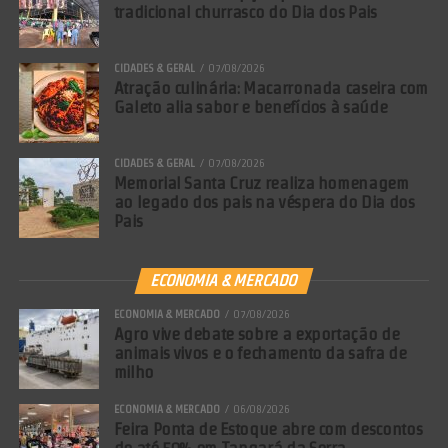
tradicional churrasco do Dia dos Pais
CIDADES & GERAL
07/08/2026
Atração culinária: Macarronada caseira com
Galeto alia sabor e benefícios à saúde
CIDADES & GERAL
07/08/2026
Memorial Santa Cruz realiza homenagem
ao legado dos pais na véspera do Dia dos
Pais
ECONOMIA & MERCADO
ECONOMIA & MERCADO
07/08/2026
Agro vive debate sobre a exportação de
animais vivos e o fechamento da safra de
milho
ECONOMIA & MERCADO
06/08/2026
Feira Ponta de Estoque abre com descontos
de até 50% em Tangará da Serra