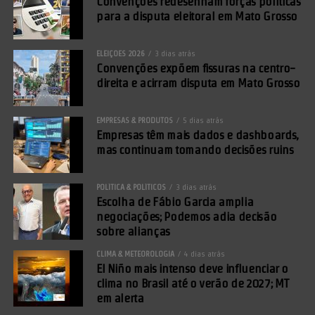
Convenções redesenham forças políticas
para a disputa eleitoral em Mato Grosso
ELEIÇÕES 2026
3 dias atrás
Convenções expõem fissuras na centro-
direita e acirram disputa em Mato Grosso
EMPRESAS & PRODUTOS
5 dias atrás
Empresas têm mais dados e dashboards,
mas continuam tomando decisões ruins
POLÍTICA & POLÍTICOS
3 dias atrás
Escolha de Fábio Garcia amplia
negociações; Podemos adia decisão
sobre alianças
CLIMA & METEOROLOGIA
4 dias atrás
El Niño mais intenso deve influenciar o
clima no Brasil até o verão de 2027; MT
em alerta