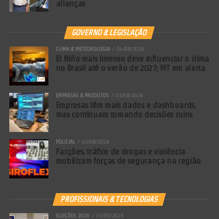
alianças
GOVERNO & LEGISLAÇÃO
CLIMA & METEOROLOGIA
04/08/2026
El Niño mais intenso deve influenciar o clima
no Brasil até o verão de 2027; MT em alerta
EMPRESAS & PRODUTOS
03/08/2026
Empresas têm mais dados e dashboards,
mas continuam tomando decisões ruins
POLICIAL
03/08/2026
Facções, tráfico de drogas e violência
mobilizam forças de segurança na região
PROFISSIONAIS & TECNOLOGIAS
ELEIÇÕES 2026
03/08/2026