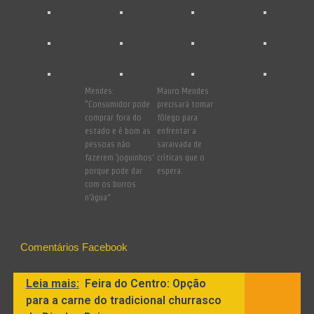
Mendes:
Mauro Mendes
“Consumidor pode
precisará tomar
comprar fora do
fôlego para
estado e é bom as
enfrentar a
pessoas não
saraivada de
fazerem ‘joguinhos’
críticas que o
porque pode dar
espera.
com os burros
n’água”
Comentários Facebook
Leia mais:
Feira do Centro: Opção
para a carne do tradicional churrasco