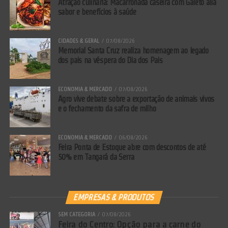
Atração culinária: Macarronada caseira com Galeto alia
sabor e benefícios à saúde
CIDADES & GERAL
07/08/2026
Memorial Santa Cruz realiza homenagem ao legado
dos pais na véspera do Dia dos Pais
ECONOMIA & MERCADO
07/08/2026
Agro vive debate sobre a exportação de animais vivos
e o fechamento da safra de milho
ECONOMIA & MERCADO
06/08/2026
Feira Ponta de Estoque abre com descontos de até
50% em Tangará da Serra
EMPRESAS & PRODUTOS
SEM CATEGORIA
07/08/2026
Feira do Centro: Opção para a carne do