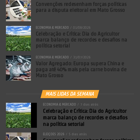
Convenções redesenham forças políticas
para a disputa eleitoral em Mato Grosso
ECONOMIA & MERCADO
01/08/2026
Celebração e Crítica: Dia do Agricultor
marca balanço de recordes e desafios na
política setorial
ECONOMIA & MERCADO
31/07/2026
Valor Agregado: Europa supera China e
paga até 40% mais pela carne bovina de
Mato Grosso
MAIS LIDAS DA SEMANA
ECONOMIA & MERCADO
7 dias atrás
Celebração e Crítica: Dia do Agricultor
marca balanço de recordes e desafios
na política setorial
ELEIÇÕES 2026
5 dias atrás