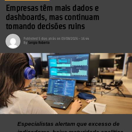
Empresas têm mais dados e
dashboards, mas continuam
tomando decisões ruins
Published
5 dias atrás
on
03/08/2026 - 16:44
By
Sergio Roberto
Especialistas alertam que excesso de