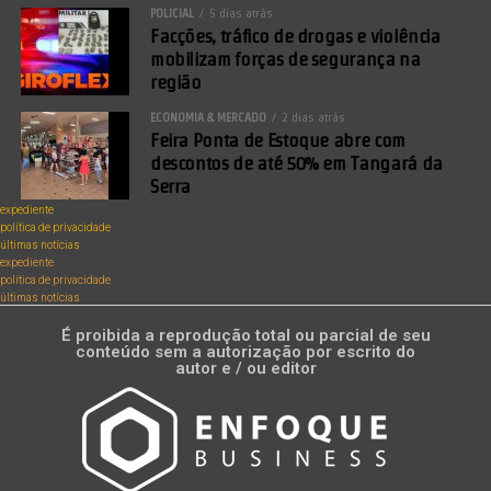
POLICIAL
5 dias atrás
Facções, tráfico de drogas e violência
mobilizam forças de segurança na
região
ECONOMIA & MERCADO
2 dias atrás
Feira Ponta de Estoque abre com
descontos de até 50% em Tangará da
Serra
expediente
política de privacidade
últimas notícias
expediente
política de privacidade
últimas notícias
É proibida a reprodução total ou parcial de seu
conteúdo sem a autorização por escrito do
autor e / ou editor