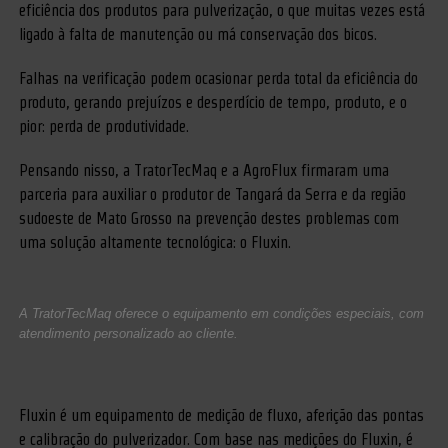
eficiência dos produtos para pulverização, o que muitas vezes está
ligado à falta de manutenção ou má conservação dos bicos.
Falhas na verificação podem ocasionar perda total da eficiência do
produto, gerando prejuízos e desperdício de tempo, produto, e o
pior: perda de produtividade.
Pensando nisso, a TratorTecMaq e a AgroFlux firmaram uma
parceria para auxiliar o produtor de Tangará da Serra e da região
sudoeste de Mato Grosso na prevenção destes problemas com
uma solução altamente tecnológica: o Fluxin.
A TratorTecMaq oferece o equipamento em condições especiais, com
atendimento personalizado ao cliente.
Fluxin é um equipamento de medição de fluxo, aferição das pontas
e calibração do pulverizador. Com base nas medições do Fluxin, é