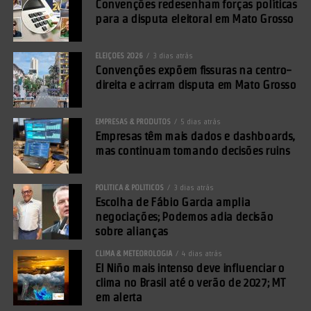
Convenções redesenham forças políticas
conseguir transformar informação em decisões mais consistentes,
para a disputa eleitoral em Mato Grosso
rápidas e sustentáveis”, conclui Guilherme Francescon Cittoli.
ELEIÇÕES 2026
3 dias atrás
Comentários Facebook
Convenções expõem fissuras na centro-
direita e acirram disputa em Mato Grosso
EMPRESAS & PRODUTOS
5 dias atrás
Empresas têm mais dados e dashboards,
mas continuam tomando decisões ruins
POLÍTICA & POLÍTICOS
3 dias atrás
Escolha de Fábio Garcia amplia
negociações; Podemos adia decisão
sobre alianças
CLIMA & METEOROLOGIA
4 dias atrás
El Niño mais intenso deve influenciar o
clima no Brasil até o verão de 2027; MT
em alerta