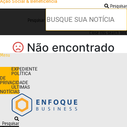
Ação Social & Beneficência
Pesquisar
Pesquisar
Close this search box.
Menu
EXPEDIENTE
POLÍTICA
DE
PRIVACIDADE
ÚLTIMAS
NOTÍCIAS
Pesquisar