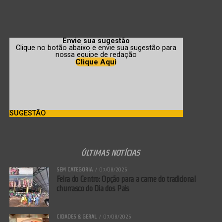
dificuldade para converter indicadores em ações práticas. Para
especialistas, o problema está menos na tecnologia e mais na
maturidade analítica.
Envie sua sugestão
Clique no botão abaixo e envie sua sugestão para
nossa equipe de redação
Clique Aqui
SUGESTÃO
ÚLTIMAS NOTÍCIAS
SEM CATEGORIA
07/08/2026
Feira do Centro: Opção para a carne do tradicional
churrasco do Dia dos Pais
Dificuldades em para converter indicadores em ações
CIDADES & GERAL
07/08/2026