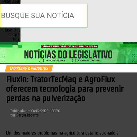
Pesquisar
Close this
search
box.
EMPRESAS & PRODUTOS
Fluxin: TratorTecMaq e AgroFlux
oferecem tecnologia para prevenir
perdas na pulverização
Publicado em
04/02/2020 - 06:26
por
Sergio Roberto
Um dos maiores problemas na agricultura está relacionado à