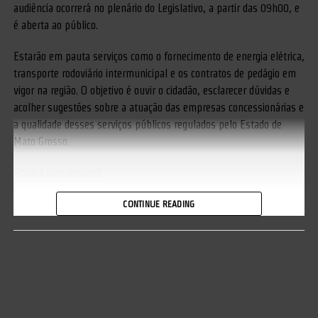
audiência ocorrerá no plenário do Legislativo, a partir das 09h00, e
é aberta ao público.
Estarão em pauta serviços como o fornecimento de energia elétrica,
transporte rodoviário intermunicipal e os contratos de pedágio em
vigor na região. O objetivo é ouvir o cidadão, esclarecer dúvidas e
acolher sugestões sobre a atuação das empresas concessionárias e
a qualidade desses serviços públicos regulados pelo Estado de
Mato Grosso.
Prática questionável
A audiência oportunizará o questionamento a uma prática que vem
CONTINUE READING
se tornando um transtorno financeiro aos consumidores de energia
elétrica.