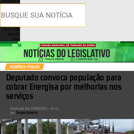
Pesquisar
Close this
search
box.
AUDIÊNCIA PÚBLICA
Deputado convoca população para
cobrar Energisa por melhorias nos
serviços
Publicado em
29/09/2025 - 14:11
por
Sergio Roberto