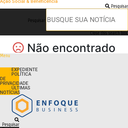
Ação Social & Beneficência
Pesquisar
Pesquisar
Close this search box.
Menu
EXPEDIENTE
POLÍTICA
DE
PRIVACIDADE
ÚLTIMAS
NOTÍCIAS
Pesquisar