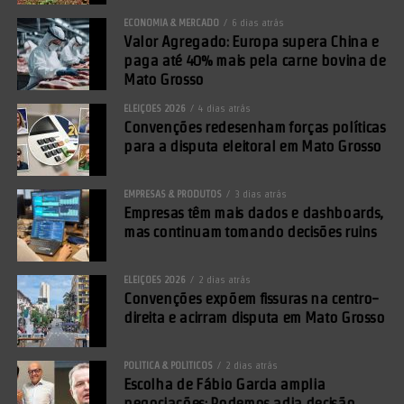
ECONOMIA & MERCADO
6 dias atrás
Valor Agregado: Europa supera China e
paga até 40% mais pela carne bovina de
Mato Grosso
ELEIÇÕES 2026
4 dias atrás
Convenções redesenham forças políticas
para a disputa eleitoral em Mato Grosso
EMPRESAS & PRODUTOS
3 dias atrás
Empresas têm mais dados e dashboards,
mas continuam tomando decisões ruins
ELEIÇÕES 2026
2 dias atrás
Convenções expõem fissuras na centro-
direita e acirram disputa em Mato Grosso
POLÍTICA & POLÍTICOS
2 dias atrás
Escolha de Fábio Garcia amplia
negociações; Podemos adia decisão