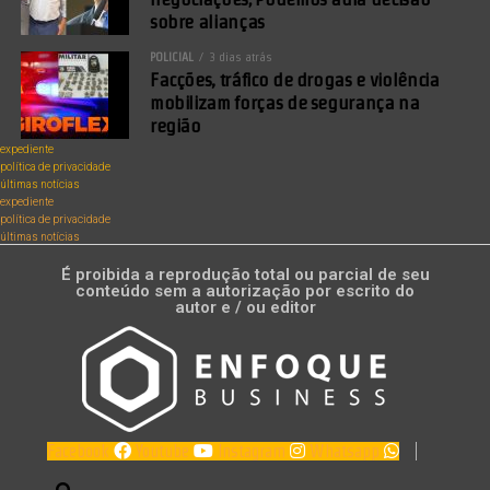
sobre alianças
POLICIAL
3 dias atrás
Facções, tráfico de drogas e violência
mobilizam forças de segurança na
região
expediente
política de privacidade
últimas notícias
expediente
política de privacidade
últimas notícias
É proibida a reprodução total ou parcial de seu
conteúdo sem a autorização por escrito do
autor e / ou editor
Facebook
Youtube
Instagram
Whatsapp