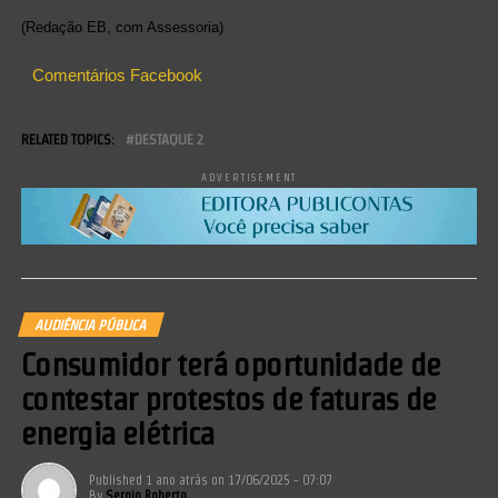
(Redação EB, com Assessoria)
Comentários Facebook
RELATED TOPICS:
DESTAQUE 2
ADVERTISEMENT
AUDIÊNCIA PÚBLICA
Consumidor terá oportunidade de
contestar protestos de faturas de
energia elétrica
Published
1 ano atrás
on
17/06/2025 - 07:07
By
Sergio Roberto