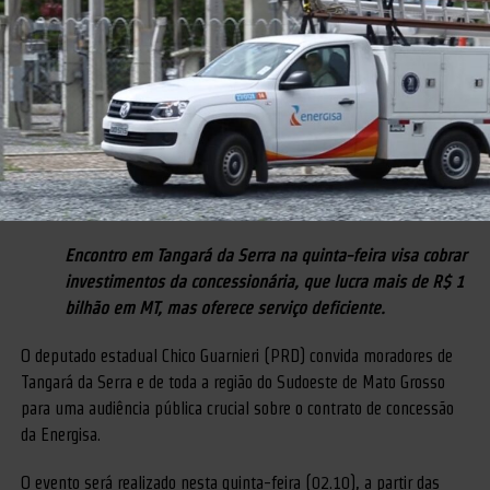
Encontro em Tangará da Serra na quinta-feira visa cobrar
investimentos da concessionária, que lucra mais de R$ 1
bilhão em MT, mas oferece serviço deficiente.
O deputado estadual Chico Guarnieri (PRD) convida moradores de
Tangará da Serra e de toda a região do Sudoeste de Mato Grosso
para uma audiência pública crucial sobre o contrato de concessão
da Energisa.
O evento será realizado nesta quinta-feira (02.10), a partir das