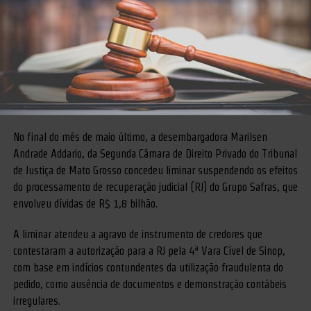
No final do mês de maio último, a desembargadora Marilsen
Andrade Addario, da Segunda Câmara de Direito Privado do Tribunal
de Justiça de Mato Grosso concedeu liminar suspendendo os efeitos
do processamento de recuperação judicial (RJ) do Grupo Safras, que
envolveu dívidas de R$ 1,8 bilhão.
A liminar atendeu a agravo de instrumento de credores que
contestaram a autorização para a RJ pela 4ª Vara Cível de Sinop,
com base em indícios contundentes da utilização fraudulenta do
pedido, como ausência de documentos e demonstração contábeis
irregulares.