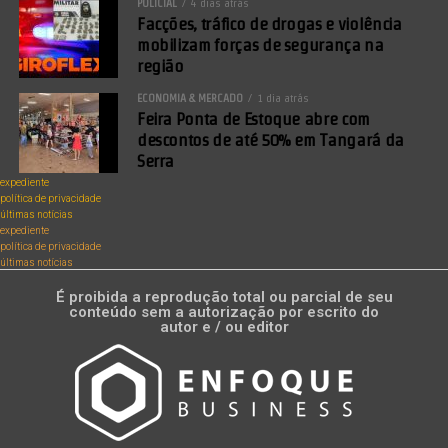
POLICIAL
4 dias atrás
Facções, tráfico de drogas e violência
mobilizam forças de segurança na
região
ECONOMIA & MERCADO
1 dia atrás
Feira Ponta de Estoque abre com
descontos de até 50% em Tangará da
Serra
expediente
política de privacidade
últimas notícias
expediente
política de privacidade
últimas notícias
É proibida a reprodução total ou parcial de seu
conteúdo sem a autorização por escrito do
autor e / ou editor