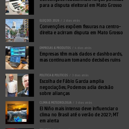
para a disputa eleitoral em Mato Grosso
ELEIÇÕES 2026
2 dias atrás
Convenções expõem fissuras na centro-
direita e acirram disputa em Mato Grosso
EMPRESAS & PRODUTOS
4 dias atrás
Empresas têm mais dados e dashboards,
mas continuam tomando decisões ruins
POLÍTICA & POLÍTICOS
3 dias atrás
Escolha de Fábio Garcia amplia
negociações; Podemos adia decisão
sobre alianças
CLIMA & METEOROLOGIA
3 dias atrás
El Niño mais intenso deve influenciar o
clima no Brasil até o verão de 2027; MT
em alerta