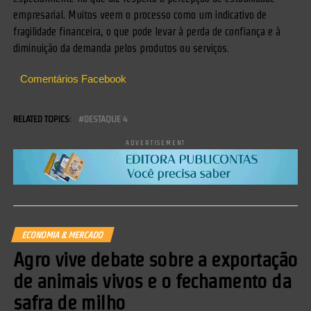
empresarial. Muitos veem o processo como um indicativo de
fragilidade financeira, o que pode levar à perda de confiança e à
diminuição da demanda pelos produtos ou serviços.
Comentários Facebook
RELATED TOPICS:
DESTAQUE 4
ADVERTISEMENT
ECONOMIA & MERCADO
Agro vive debate sobre a exportação
de animais vivos e o fechamento da
safra de milho