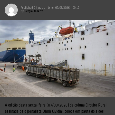
Published
9 horas atrás
on
07/08/2026 - 09:17
By
Sergio Roberto
A edição desta sexta-feira (07/08/2026) da coluna Circuito Rural,
assinada pelo jornalista Olmir Cividini, coloca em pauta dois dos