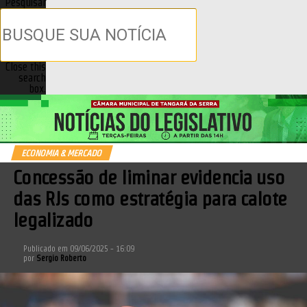
Pesquisar
Close this
search
box.
ECONOMIA & MERCADO
Concessão de liminar evidencia uso
das RJs como estratégia para calote
legalizado
Publicado em
09/06/2025 - 16:09
por
Sergio Roberto