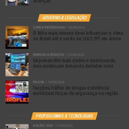
alianças
GOVERNO & LEGISLAÇÃO
Comentários Facebook
CLIMA & METEOROLOGIA
04/08/2026
El Niño mais intenso deve influenciar o clima
no Brasil até o verão de 2027; MT em alerta
EMPRESAS & PRODUTOS
03/08/2026
Empresas têm mais dados e dashboards,
mas continuam tomando decisões ruins
POLICIAL
03/08/2026
Facções, tráfico de drogas e violência
mobilizam forças de segurança na região
PROFISSIONAIS & TECNOLOGIAS
ELEIÇÕES 2026
03/08/2026