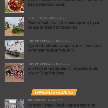
sabor e benefícios à saúde
Safra de milho: recordes históricos e pressão nos preços
CIDADES & GERAL
07/08/2026
Memorial Santa Cruz realiza homenagem ao legado
dos pais na véspera do Dia dos Pais
ECONOMIA & MERCADO
07/08/2026
Agro vive debate sobre a exportação de animais vivos
e o fechamento da safra de milho
ECONOMIA & MERCADO
06/08/2026
Feira Ponta de Estoque abre com descontos de até
50% em Tangará da Serra
EMPRESAS & PRODUTOS
No campo produtivo, Cividini traz um panorama otimista sobre o
SEM CATEGORIA
07/08/2026
encerramento da segunda safra de milho (“safrinha”), que
Feira do Centro: Opção para a carne do