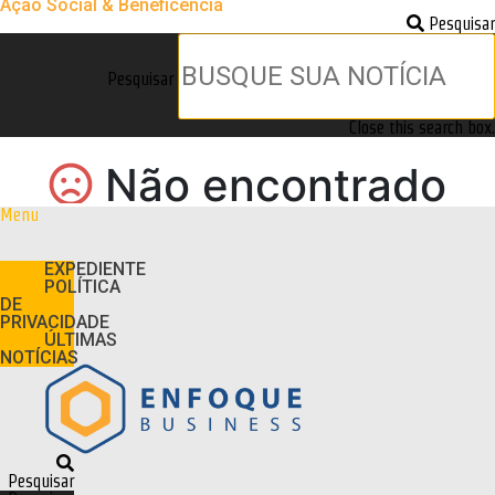
Ação Social & Beneficência
Pesquisar
Pesquisar
Close this search box.
Menu
EXPEDIENTE
POLÍTICA
DE
PRIVACIDADE
ÚLTIMAS
NOTÍCIAS
Pesquisar