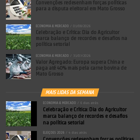
Convenções redesenham forças políticas
para a disputa eleitoral em Mato Grosso
ECONOMIA & MERCADO
01/08/2026
Celebração e Crítica: Dia do Agricultor
marca balanço de recordes e desafios na
política setorial
ECONOMIA & MERCADO
31/07/2026
Valor Agregado: Europa supera China e
paga até 40% mais pela carne bovina de
Mato Grosso
MAIS LIDAS DA SEMANA
ECONOMIA & MERCADO
6 dias atrás
Celebração e Crítica: Dia do Agricultor
marca balanço de recordes e desafios
na política setorial
ELEIÇÕES 2026
4 dias atrás
Convenções redesenham forças políticas