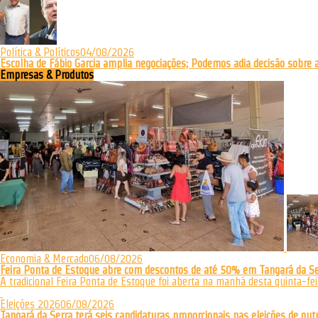
Política & Políticos
04/08/2026
Escolha de Fábio Garcia amplia negociações; Podemos adia decisão sobre 
Empresas & Produtos
Economia & Mercado
06/08/2026
Feira Ponta de Estoque abre com descontos de até 50% em Tangará da Se
A tradicional Feira Ponta de Estoque foi aberta na manhã desta quinta-feir
Eleições 2026
06/08/2026
Tangará da Serra terá seis candidaturas proporcionais nas eleições de out