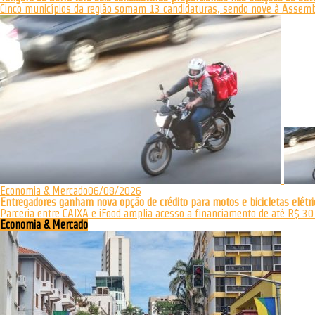
Cinco municípios da região somam 13 candidaturas, sendo nove à Assemble
Economia & Mercado
06/08/2026
Entregadores ganham nova opção de crédito para motos e bicicletas elétri
Parceria entre CAIXA e iFood amplia acesso a financiamento de até R$ 30 m
Economia & Mercado