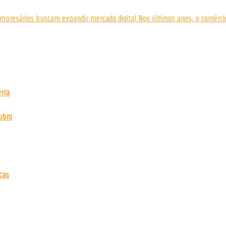
empresários buscam expandir mercado digital Nos últimos anos, o comércio 
rra
ubro
cas