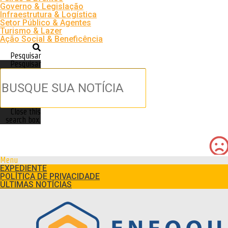
Governo & Legislação
Infraestrutura & Logística
Setor Público & Agentes
Turismo & Lazer
Ação Social & Beneficência
Pesquisar
Pesquisar
Close this
search box.
Menu
EXPEDIENTE
POLÍTICA DE PRIVACIDADE
ÚLTIMAS NOTÍCIAS