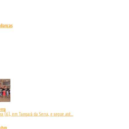
alianças
rra
a (6), em Tangará da Serra, e segue até...
ubro