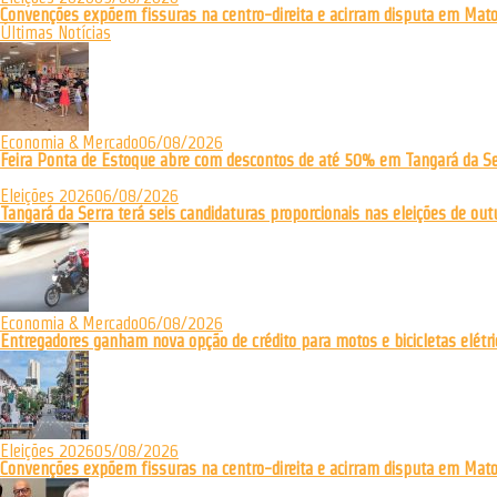
Convenções expõem fissuras na centro-direita e acirram disputa em Mat
Últimas Notícias
Economia & Mercado
06/08/2026
Feira Ponta de Estoque abre com descontos de até 50% em Tangará da Se
Eleições 2026
06/08/2026
Tangará da Serra terá seis candidaturas proporcionais nas eleições de out
Economia & Mercado
06/08/2026
Entregadores ganham nova opção de crédito para motos e bicicletas elétri
Eleições 2026
05/08/2026
Convenções expõem fissuras na centro-direita e acirram disputa em Mat