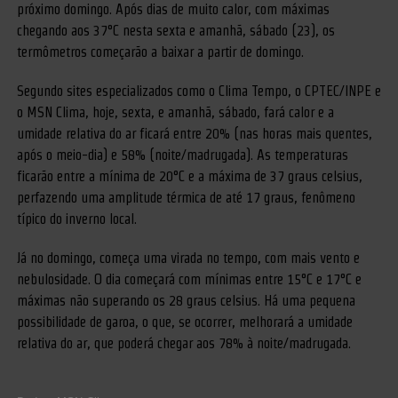
próximo domingo. Após dias de muito calor, com máximas
chegando aos 37°C nesta sexta e amanhã, sábado (23), os
termômetros começarão a baixar a partir de domingo.
Segundo sites especializados como o Clima Tempo, o CPTEC/INPE e
o MSN Clima, hoje, sexta, e amanhã, sábado, fará calor e a
umidade relativa do ar ficará entre 20% (nas horas mais quentes,
após o meio-dia) e 58% (noite/madrugada). As temperaturas
ficarão entre a mínima de 20°C e a máxima de 37 graus celsius,
perfazendo uma amplitude térmica de até 17 graus, fenômeno
típico do inverno local.
Já no domingo, começa uma virada no tempo, com mais vento e
nebulosidade. O dia começará com mínimas entre 15°C e 17°C e
máximas não superando os 28 graus celsius. Há uma pequena
possibilidade de garoa, o que, se ocorrer, melhorará a umidade
relativa do ar, que poderá chegar aos 78% à noite/madrugada.