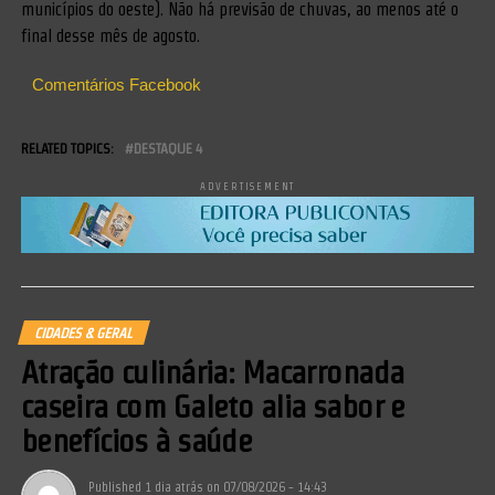
municípios do oeste). Não há previsão de chuvas, ao menos até o
final desse mês de agosto.
Comentários Facebook
RELATED TOPICS:
DESTAQUE 4
ADVERTISEMENT
CIDADES & GERAL
Atração culinária: Macarronada
caseira com Galeto alia sabor e
benefícios à saúde
Published
1 dia atrás
on
07/08/2026 - 14:43