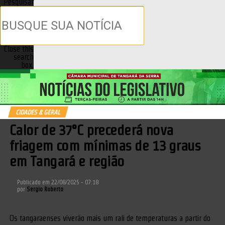
Pesquisar
Close this
search
box.
CIDADES & GERAL
Calor de 37°C precederá nova
friagem com mínimas de 13 graus
em Tangará e região
Publicado em
22/08/2025 - 07:18
por
Sergio Roberto
Os tangaraenses viverão mais um rali de temperaturas a partir do