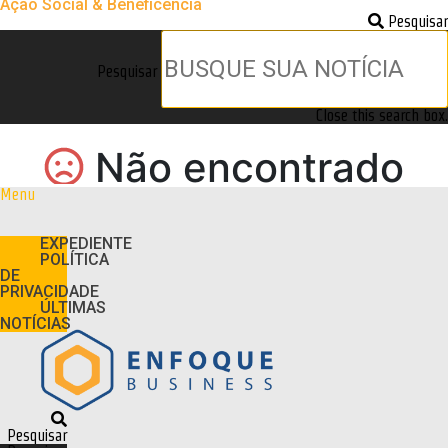
Ação Social & Beneficência
Pesquisar
Pesquisar
Close this search box.
Menu
EXPEDIENTE
POLÍTICA
DE
PRIVACIDADE
ÚLTIMAS
NOTÍCIAS
Pesquisar