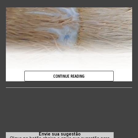
CONTINUE READING
A promoção será realizada nas dependências da igreja (foto acima),
localizada nos fundos da Escola Dom Bosco, no bairro Jardim
Tangará II, das 10h30 às 13h. A porção, suficiente para dois
adultos, será comercializada a R$ 50. Informações pelo telefone
(65) 99684-8357.
(
Veja anúncio imagem ao final do texto
)
Envie sua sugestão