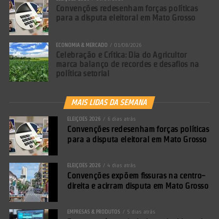
Convenções redesenham forças políticas
para a disputa eleitoral em Mato Grosso
ECONOMIA & MERCADO
01/08/2026
Celebração e Crítica: Dia do Agricultor
marca balanço de recordes e desafios na
política setorial
MAIS LIDAS DA SEMANA
ELEIÇÕES 2026
6 dias atrás
Comentários Facebook
Convenções redesenham forças políticas
para a disputa eleitoral em Mato Grosso
ELEIÇÕES 2026
4 dias atrás
Convenções expõem fissuras na centro-
direita e acirram disputa em Mato Grosso
EMPRESAS & PRODUTOS
5 dias atrás