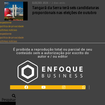
ELEIÇÕES 2026
2 dias atrás
Tangará da Serra terá seis candidaturas
proporcionais nas eleições de outubro
expediente
política de privacidade
últimas notícias
expediente
política de privacidade
últimas notícias
É proibida a reprodução total ou parcial de seu
conteúdo sem a autorização por escrito do
autor e / ou editor
Facebook
Youtube
Instagram
Whatsapp
Pesquisar
Pesquisar