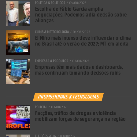
POLÍTICA & POLÍTICOS
04/08/2026
Escolha de Fábio Garcia amplia
negociações; Podemos adia decisão sobre
alianças
CLIMA & METEOROLOGIA
04/08/2026
El Niño mais intenso deve influenciar o clima
no Brasil até o verão de 2027; MT em alerta
EMPRESAS & PRODUTOS
03/08/2026
Empresas têm mais dados e dashboards,
mas continuam tomando decisões ruins
PROFISSIONAIS & TECNOLOGIAS
POLICIAL
03/08/2026
Facções, tráfico de drogas e violência
mobilizam forças de segurança na região
ELEIÇÕES 2026
03/08/2026