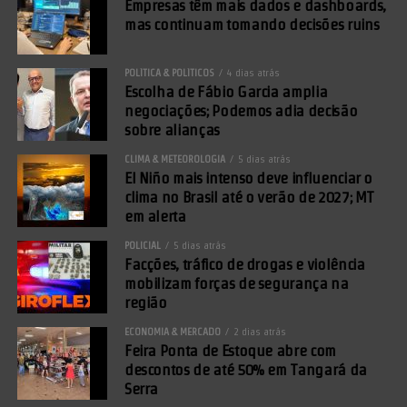
Empresas têm mais dados e dashboards,
mas continuam tomando decisões ruins
POLÍTICA & POLÍTICOS
4 dias atrás
Escolha de Fábio Garcia amplia
negociações; Podemos adia decisão
sobre alianças
CLIMA & METEOROLOGIA
5 dias atrás
El Niño mais intenso deve influenciar o
clima no Brasil até o verão de 2027; MT
em alerta
POLICIAL
5 dias atrás
Facções, tráfico de drogas e violência
mobilizam forças de segurança na
região
ECONOMIA & MERCADO
2 dias atrás
Feira Ponta de Estoque abre com
descontos de até 50% em Tangará da
Serra