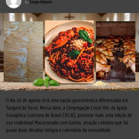
By
Sergio Roberto
O dia 16 de agosto terá uma opção gastronômica diferenciada em
Tangará da Serra. Nessa data, a Congregação Cristo Rei, da Igreja
Evangélica Luterana do Brasil (IELB), promove mais uma edição de
sua tradicional Macarronada com Galeto, atração culinária que há
quase duas décadas integra o calendário da comunidade.