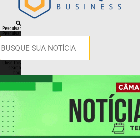
Pesquisar
Pesquisar
Close this
search
box.
Previous
Next
Cidades & Geral
Água do Sepotuba: Pregão
presencial definirá aquisição para
tubos e materiais hidráulicos
Publicado em
14/08/2020 - 15:04
por
Sergio Roberto