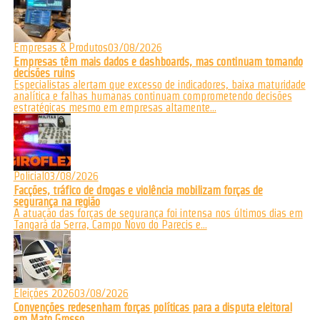
Empresas & Produtos
03/08/2026
Empresas têm mais dados e dashboards, mas continuam tomando
decisões ruins
Especialistas alertam que excesso de indicadores, baixa maturidade
analítica e falhas humanas continuam comprometendo decisões
estratégicas mesmo em empresas altamente...
Policial
03/08/2026
Facções, tráfico de drogas e violência mobilizam forças de
segurança na região
A atuação das forças de segurança foi intensa nos últimos dias em
Tangará da Serra, Campo Novo do Parecis e...
Eleições 2026
03/08/2026
Convenções redesenham forças políticas para a disputa eleitoral
em Mato Grosso