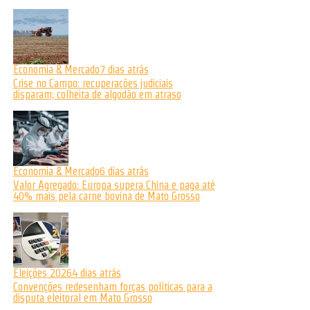
Economia & Mercado
7 dias atrás
Crise no Campo: recuperações judiciais
disparam; colheita de algodão em atraso
Economia & Mercado
6 dias atrás
Valor Agregado: Europa supera China e paga até
40% mais pela carne bovina de Mato Grosso
Eleições 2026
4 dias atrás
Convenções redesenham forças políticas para a
disputa eleitoral em Mato Grosso