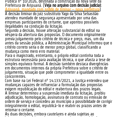
Pública nº 10/2026, destinada à construção da nova sede da
Prefeitura de Aripuanã. (
Veja no arquivo com decisão judicial:
Aripuanã, mandado com prdido de liminar – nova prefeitura
)
A decisão liminar do juiz substituto Yago da Silva Sebastião
atendeu mandado de segurança apresentado por uma das
empresas participantes do certame, que apontou possíveis
ilegalidades na condução da licitação.
Segundo a decisão, houve alteração substancial do edital na
véspera da abertura das propostas. O documento originalmente
previa julgamento pelo critério de técnica e preço, mas, um dia
antes da sessão pública, a Administração Municipal informou que o
critério correto seria o de menor preço global, classificando a
mudança como mero erro material.
Para o magistrado, entretanto, o próprio edital continha toda a
estrutura necessária para avaliação técnica, o que afasta a tese de
simples equívoco formal. A decisão também destaca divergências
em documentos internos da própria Prefeitura sobre o critério de
julgamento, situação que pode comprometer a igualdade entre os
concorrentes.
Com base na Lei Federal nº 14.133/2021, a Justiça entendeu que
mudanças capazes de influenciar a formulação das propostas
exigem republicação do edital e reabertura dos prazos legais.
A liminar determinou a suspensão imediata da licitação, proibiu
adjudicação, homologação, assinatura de contrato ou emissão de
ordem de serviço e concedeu ao município a possibilidade de corrigir
integralmente o edital, republicá-lo e reabrir os prazos antes de
retomar o certame.
As duas decisões, embora cautelares e ainda sujeitas ao