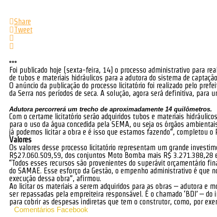
Share
Tweet
Foi publicado hoje (sexta-feira, 14) o processo administrativo para r
de tubos e materiais hidráulicos para a adutora do sistema de captaç
O anúncio da publicação do processo licitatório foi realizado pelo p
da Serra nos períodos de seca. A solução, agora será definitiva, para
Adutora percorrerá um trecho de aproximadamente 14 quilômetros.
Com o certame licitatório serão adquiridos tubos e materiais hidráuli
para o uso da água concedida pela SEMA, ou seja os órgãos ambientai
já podemos licitar a obra e é isso que estamos fazendo”, completou o P
Valores
Os valores desse processo licitatório representam um grande investime
R$27.060.509,59, dos conjuntos Moto Bomba mais R$ 3.271.388,28 e 
“Todos esses recursos são provenientes do superávit orçamentário fi
do SAMAE. Esse esforço da Gestão, o empenho administrativo é que no
execução dessa obra”, afirmou.
Ao licitar os materiais a serem adquiridos para as obras – adutora e
ser repassadas pela empreiteira responsável. É o chamado ‘BDI’ – do 
para cobrir as despesas indiretas que tem o construtor, como, por exe
Comentários Facebook