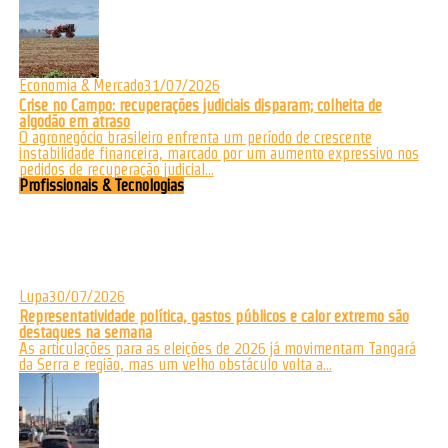
Economia & Mercado
31/07/2026
Crise no Campo: recuperações judiciais disparam; colheita de
algodão em atraso
O agronegócio brasileiro enfrenta um período de crescente
instabilidade financeira, marcado por um aumento expressivo nos
pedidos de recuperação judicial...
Profissionais & Tecnologias
Lupa
30/07/2026
Representatividade política, gastos públicos e calor extremo são
destaques na semana
As articulações para as eleições de 2026 já movimentam Tangará
da Serra e região, mas um velho obstáculo volta a...