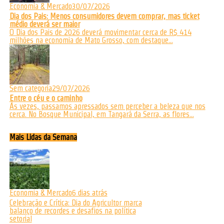
Economia & Mercado
30/07/2026
Dia dos Pais: Menos consumidores devem comprar, mas ticket
médio deverá ser maior
O Dia dos Pais de 2026 deverá movimentar cerca de R$ 414
milhões na economia de Mato Grosso, com destaque...
Sem categoria
29/07/2026
Entre o céu e o caminho
Às vezes, passamos apressados sem perceber a beleza que nos
cerca. No Bosque Municipal, em Tangará da Serra, as flores...
Mais Lidas da Semana
Economia & Mercado
6 dias atrás
Celebração e Crítica: Dia do Agricultor marca
balanço de recordes e desafios na política
setorial