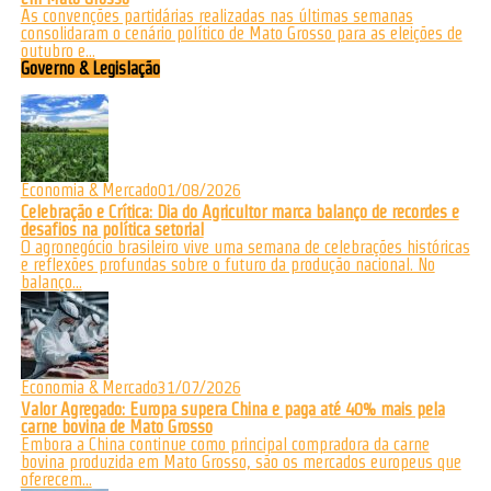
As convenções partidárias realizadas nas últimas semanas
consolidaram o cenário político de Mato Grosso para as eleições de
outubro e...
Governo & Legislação
Economia & Mercado
01/08/2026
Celebração e Crítica: Dia do Agricultor marca balanço de recordes e
desafios na política setorial
O agronegócio brasileiro vive uma semana de celebrações históricas
e reflexões profundas sobre o futuro da produção nacional. No
balanço...
Economia & Mercado
31/07/2026
Valor Agregado: Europa supera China e paga até 40% mais pela
carne bovina de Mato Grosso
Embora a China continue como principal compradora da carne
bovina produzida em Mato Grosso, são os mercados europeus que
oferecem...