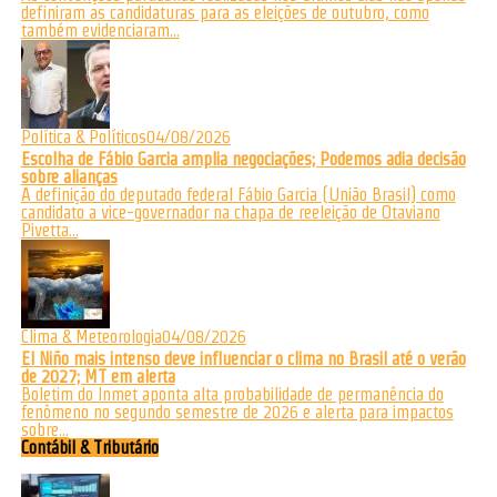
definiram as candidaturas para as eleições de outubro, como
também evidenciaram...
Política & Políticos
04/08/2026
Escolha de Fábio Garcia amplia negociações; Podemos adia decisão
sobre alianças
A definição do deputado federal Fábio Garcia (União Brasil) como
candidato a vice-governador na chapa de reeleição de Otaviano
Pivetta...
Clima & Meteorologia
04/08/2026
El Niño mais intenso deve influenciar o clima no Brasil até o verão
de 2027; MT em alerta
Boletim do Inmet aponta alta probabilidade de permanência do
fenômeno no segundo semestre de 2026 e alerta para impactos
sobre...
Contábil & Tributário