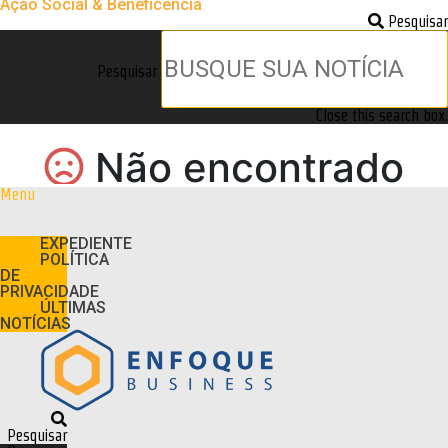
Ação Social & Beneficência
Pesquisar
Pesquisar
Close this search box.
Menu
EXPEDIENTE
POLÍTICA
DE
PRIVACIDADE
ÚLTIMAS
NOTÍCIAS
Pesquisar