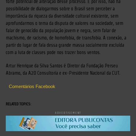
forte potencial de alteração desse processo. E por isso, não há
possibilidade de dialogarmos sobre o Brasil sem perceber a
importância da riqueza da diversidade cultural existente, sem
aprofundarmos o tema da disputa de valores na sociedade, sem
falar de genocídio da população jovem e negra, sem falar de
machismo, de racismo, de homofobia, de transfobia. A conexão, a
partir do lugar de fala dessa grande massa socialmente excluída
com a luta de classes pode nos trazer bons ventos.
Artur Henrique da Silva Santos é Diretor da Fundação Perseu
Abramo, da A2D Consultoria e ex-Presidente Nacional da CUT.
Comentários Facebook
RELATED TOPICS:
ADVERTISEMENT