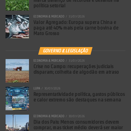
política setorial
ECONOMIA & MERCADO
31/07/2026
Valor Agregado: Europa supera China e
paga até 40% mais pela carne bovina de
Mato Grosso
GOVERNO & LEGISLAÇÃO
ECONOMIA & MERCADO
31/07/2026
Crise no Campo: recuperações judiciais
disparam; colheita de algodão em atraso
LUPA
30/07/2026
Representatividade política, gastos públicos
e calor extremo são destaques na semana
ECONOMIA & MERCADO
30/07/2026
Dia dos Pais: Menos consumidores devem
comprar, mas ticket médio deverá ser maior