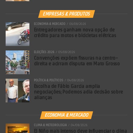
EMPRESAS & PRODUTOS
ECONOMIA & MERCADO
06/08/2026
Entregadores ganham nova opção de
crédito para motos e bicicletas elétricas
ELEIÇÕES 2026
05/08/2026
Convenções expõem fissuras na centro-
direita e acirram disputa em Mato Grosso
POLÍTICA & POLÍTICOS
04/08/2026
Escolha de Fábio Garcia amplia
negociações; Podemos adia decisão sobre
alianças
ECONOMIA & MERCADO
CLIMA & METEOROLOGIA
04/08/2026
El Niño mais intenso deve influenciar o clima