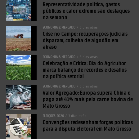
Representatividade política, gastos
públicos e calor extremo são destaques
na semana
ECONOMIA & MERCADO
6 dias atrás
Crise no Campo: recuperações judiciais
disparam; colheita de algodão em
atraso
ECONOMIA & MERCADO
5 dias atrás
Celebração e Crítica: Dia do Agricultor
marca balanço de recordes e desafios
na política setorial
ECONOMIA & MERCADO
6 dias atrás
Valor Agregado: Europa supera China e
paga até 40% mais pela carne bovina de
Mato Grosso
ELEIÇÕES 2026
3 dias atrás
Convenções redesenham forças políticas
para a disputa eleitoral em Mato Grosso