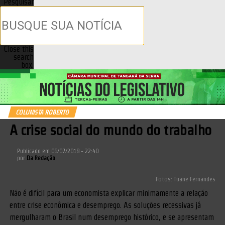
Pesquisar
Close this
search
box.
COLUNISTA ROBERTO
A crise social do mundo do trabalho
Publicado em
06/07/2018 - 22:40
por
Da Redação
Fotos: Tuane Fernandes
Não é difícil para um economista explicar minimamente a relação
entre crise econômica e desemprego. As soluções recessivas já
mergulharam o Brasil num desemprego histórico, e se apresentam