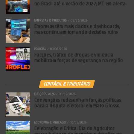
no Brasil até o verão de 2027; MT em alerta
EMPRESAS & PRODUTOS
03/08/2026
Empresas têm mais dados e dashboards,
mas continuam tomando decisões ruins
POLICIAL
03/08/2026
Facções, tráfico de drogas e violência
mobilizam forças de segurança na região
CONTÁBIL & TRIBUTÁRIO
ELEIÇÕES 2026
03/08/2026
Convenções redesenham forças políticas
para a disputa eleitoral em Mato Grosso
ECONOMIA & MERCADO
01/08/2026
Celebração e Crítica: Dia do Agricultor
marca balanço de recordes e desafios na