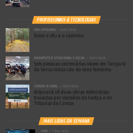
PROFISSIONAIS & TECNOLOGIAS
SEM CATEGORIA
29/07/2026
Entre o céu e o caminho
DIAGNÓSTICO SITUACIONAL E SOCIAL
29/07/2026
Seis pessoas centenárias vivem em Tangará
da Serra; todas são do sexo feminino
CIDADES & GERAL
29/07/2026
Aripuanã vê duas obras milionárias
travadas por decisões da Justiça e do
Tribunal de Contas
MAIS LIDAS DA SEMANA
LUPA
7 dias atrás