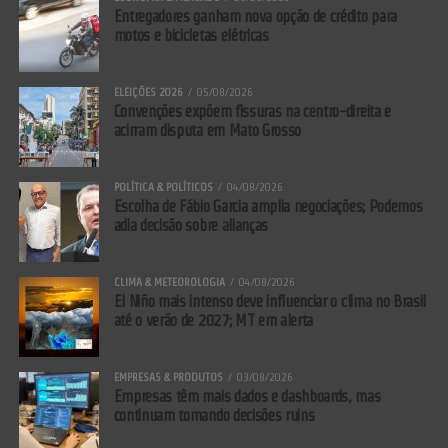
Entregadores ganham nova opção de crédito para
motos e bicicletas elétricas
ELEIÇÕES 2026
05/08/2026
Convenções expõem fissuras na centro-direita e
acirram disputa em Mato Grosso
POLÍTICA & POLÍTICOS
04/08/2026
Escolha de Fábio Garcia amplia negociações; Podemos
adia decisão sobre alianças
CLIMA & METEOROLOGIA
04/08/2026
El Niño mais intenso deve influenciar o clima no Brasil
até o verão de 2027; MT em alerta
EMPRESAS & PRODUTOS
03/08/2026
Empresas têm mais dados e dashboards, mas
continuam tomando decisões ruins