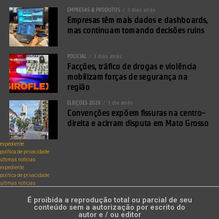
EMPRESAS & PRODUTOS
3 dias atrás
Empresas têm mais dados e dashboards,
mas continuam tomando decisões ruins
POLICIAL
3 dias atrás
Facções, tráfico de drogas e violência
mobilizam forças de segurança na
região
ELEIÇÕES 2026
1 dia atrás
Convenções expõem fissuras na centro-
direita e acirram disputa em Mato Grosso
expediente
política de privacidade
últimas notícias
expediente
política de privacidade
últimas notícias
É proibida a reprodução total ou parcial de seu
conteúdo sem a autorização por escrito do
autor e / ou editor