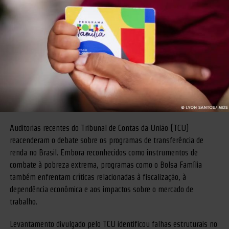
Auditorias recentes do Tribunal de Contas da União (TCU)
reacenderam o debate sobre os programas de transferência de
renda no Brasil. Embora reconhecidos como instrumentos de
combate à pobreza extrema, programas como o Bolsa Família
também enfrentam críticas relacionadas à fiscalização, à
dependência econômica e aos impactos sobre o mercado de
trabalho.
Levantamento divulgado pelo TCU identificou falhas estruturais no