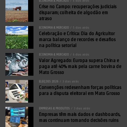
ECONOMIA & MERCADO
6 dias atrás
Crise no Campo: recuperações judiciais
disparam; colheita de algodão em
atraso
ECONOMIA & MERCADO
5 dias atrás
Celebração e Crítica: Dia do Agricultor
marca balanço de recordes e desafios
na política setorial
ECONOMIA & MERCADO
6 dias atrás
Valor Agregado: Europa supera China e
paga até 40% mais pela carne bovina de
Mato Grosso
ELEIÇÕES 2026
3 dias atrás
Convenções redesenham forças políticas
para a disputa eleitoral em Mato Grosso
EMPRESAS & PRODUTOS
3 dias atrás
Empresas têm mais dados e dashboards,
mas continuam tomando decisões ruins