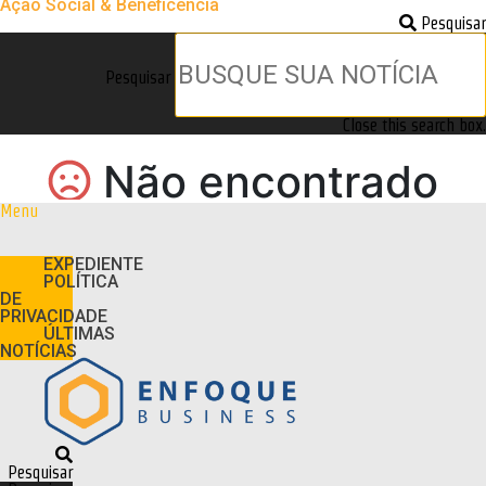
Ação Social & Beneficência
Pesquisar
Pesquisar
Close this search box.
Menu
EXPEDIENTE
POLÍTICA
DE
PRIVACIDADE
ÚLTIMAS
NOTÍCIAS
Pesquisar