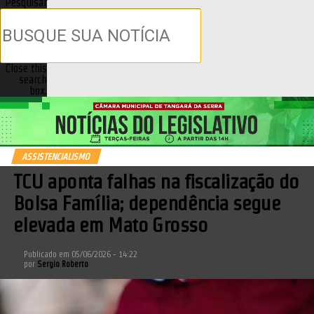
Pesquisar
Close this
search
box.
ASSISTENCIALISMO
TCU aponta falhas na fiscalização do
Bolsa Família; dependência segue
elevada em Mato Grosso
Publicado em
05/06/2026 - 14:22
por
Sergio Roberto