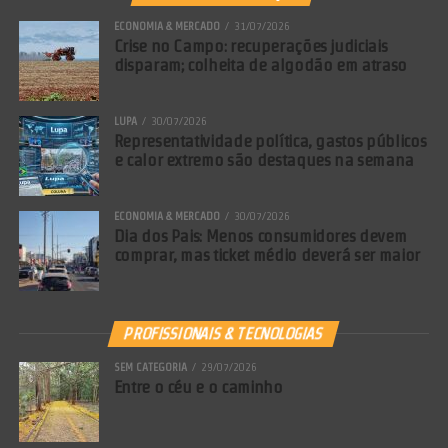
ECONOMIA & MERCADO
31/07/2026
Crise no Campo: recuperações judiciais
disparam; colheita de algodão em atraso
LUPA
30/07/2026
Representatividade política, gastos públicos
e calor extremo são destaques na semana
ECONOMIA & MERCADO
30/07/2026
Dia dos Pais: Menos consumidores devem
comprar, mas ticket médio deverá ser maior
PROFISSIONAIS & TECNOLOGIAS
SEM CATEGORIA
29/07/2026
Entre o céu e o caminho