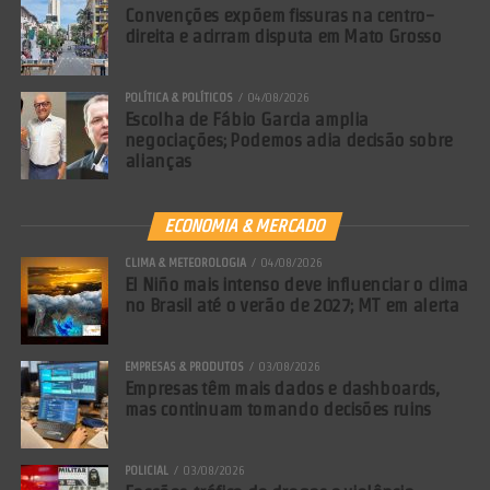
Convenções expõem fissuras na centro-
direita e acirram disputa em Mato Grosso
POLÍTICA & POLÍTICOS
04/08/2026
Escolha de Fábio Garcia amplia
negociações; Podemos adia decisão sobre
alianças
ECONOMIA & MERCADO
CLIMA & METEOROLOGIA
04/08/2026
El Niño mais intenso deve influenciar o clima
no Brasil até o verão de 2027; MT em alerta
EMPRESAS & PRODUTOS
03/08/2026
Empresas têm mais dados e dashboards,
mas continuam tomando decisões ruins
POLICIAL
03/08/2026