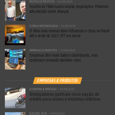
POLÍTICA & POLÍTICOS
04/08/2026
Escolha de Fábio Garcia amplia negociações; Podemos
adia decisão sobre alianças
CLIMA & METEOROLOGIA
04/08/2026
El Niño mais intenso deve influenciar o clima no Brasil
até o verão de 2027; MT em alerta
EMPRESAS & PRODUTOS
03/08/2026
Empresas têm mais dados e dashboards, mas
continuam tomando decisões ruins
EMPRESAS & PRODUTOS
ECONOMIA & MERCADO
06/08/2026
Entregadores ganham nova opção de
crédito para motos e bicicletas elétricas
ELEIÇÕES 2026
05/08/2026