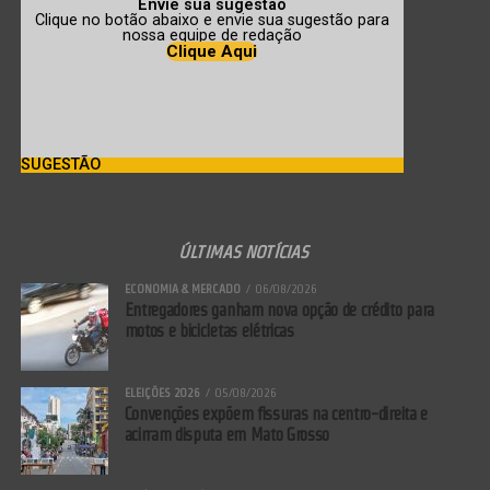
Envie sua sugestão
Clique no botão abaixo e envie sua sugestão para
nossa equipe de redação
Clique Aqui
SUGESTÃO
ÚLTIMAS NOTÍCIAS
ECONOMIA & MERCADO
06/08/2026
Entregadores ganham nova opção de crédito para
motos e bicicletas elétricas
ELEIÇÕES 2026
05/08/2026
Convenções expõem fissuras na centro-direita e
acirram disputa em Mato Grosso