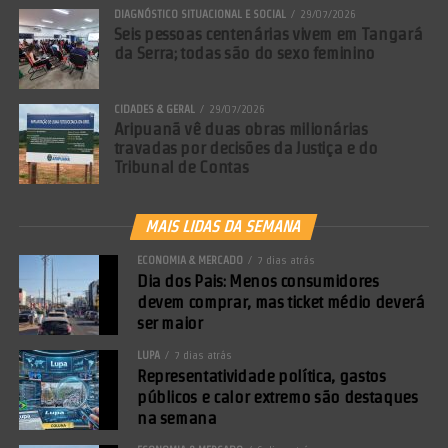
DIAGNÓSTICO SITUACIONAL E SOCIAL
29/07/2026
Seis pessoas centenárias vivem em Tangará
da Serra; todas são do sexo feminino
CIDADES & GERAL
29/07/2026
Aripuanã vê duas obras milionárias
travadas por decisões da Justiça e do
Tribunal de Contas
MAIS LIDAS DA SEMANA
ECONOMIA & MERCADO
7 dias atrás
Dia dos Pais: Menos consumidores
devem comprar, mas ticket médio deverá
ser maior
LUPA
7 dias atrás
Representatividade política, gastos
públicos e calor extremo são destaques
na semana