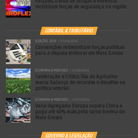
Facções, tráfico de drogas e violência
mobilizam forças de segurança na região
CONTÁBIL & TRIBUTÁRIO
ELEIÇÕES 2026
03/08/2026
Convenções redesenham forças políticas
para a disputa eleitoral em Mato Grosso
ECONOMIA & MERCADO
01/08/2026
Celebração e Crítica: Dia do Agricultor
marca balanço de recordes e desafios na
política setorial
ECONOMIA & MERCADO
31/07/2026
Valor Agregado: Europa supera China e
paga até 40% mais pela carne bovina de
Mato Grosso
GOVERNO & LEGISLAÇÃO