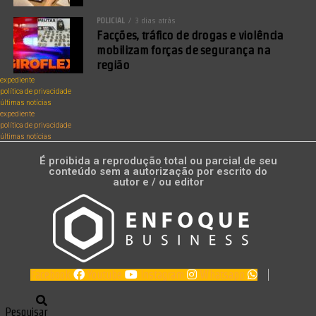
POLICIAL
3 dias atrás
Facções, tráfico de drogas e violência
mobilizam forças de segurança na
região
expediente
política de privacidade
últimas notícias
expediente
política de privacidade
últimas notícias
É proibida a reprodução total ou parcial de seu
conteúdo sem a autorização por escrito do
autor e / ou editor
Facebook
Youtube
Instagram
Whatsapp
Pesquisar