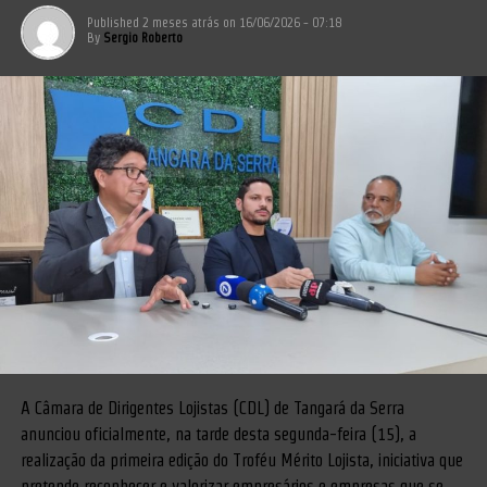
Published
2 meses atrás
on
16/06/2026 - 07:18
By
Sergio Roberto
A Câmara de Dirigentes Lojistas (CDL) de Tangará da Serra
anunciou oficialmente, na tarde desta segunda-feira (15), a
realização da primeira edição do Troféu Mérito Lojista, iniciativa que
pretende reconhecer e valorizar empresários e empresas que se