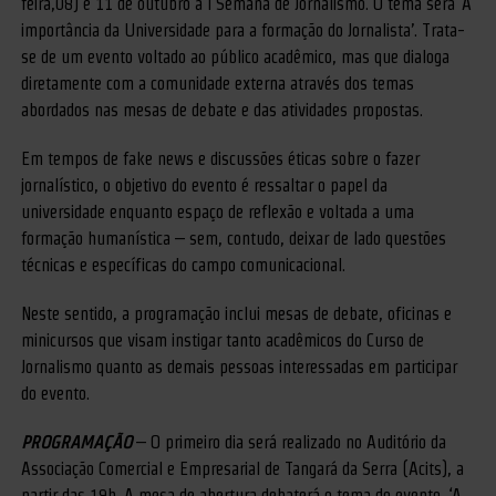
feira,08) e 11 de outubro a I Semana de Jornalismo. O tema será ‘A
importância da Universidade para a formação do Jornalista’. Trata-
se de um evento voltado ao público acadêmico, mas que dialoga
diretamente com a comunidade externa através dos temas
abordados nas mesas de debate e das atividades propostas.
Em tempos de fake news e discussões éticas sobre o fazer
jornalístico, o objetivo do evento é ressaltar o papel da
universidade enquanto espaço de reflexão e voltada a uma
formação humanística – sem, contudo, deixar de lado questões
técnicas e específicas do campo comunicacional.
Neste sentido, a programação inclui mesas de debate, oficinas e
minicursos que visam instigar tanto acadêmicos do Curso de
Jornalismo quanto as demais pessoas interessadas em participar
do evento.
PROGRAMAÇÃO
– O primeiro dia será realizado no Auditório da
Associação Comercial e Empresarial de Tangará da Serra (Acits), a
partir das 19h. A mesa de abertura debaterá o tema do evento, ‘A