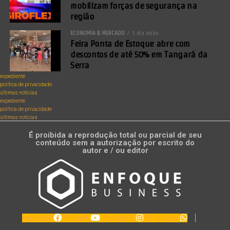
mobilizam forças de segurança na
região
ECONOMIA & MERCADO
1 dia atrás
Feira Ponta de Estoque abre com
descontos de até 50% em Tangará da
Serra
expediente
política de privacidade
últimas notícias
expediente
política de privacidade
últimas notícias
É proibida a reprodução total ou parcial de seu
conteúdo sem a autorização por escrito do
autor e / ou editor
Facebook
Youtube
Instagram
Whatsapp