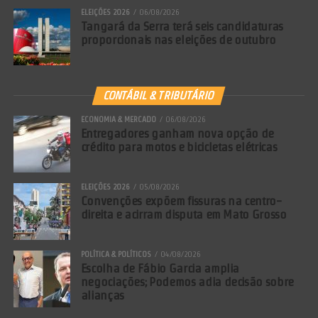
ELEIÇÕES 2026
06/08/2026
Tangará da Serra terá seis candidaturas
proporcionais nas eleições de outubro
CONTÁBIL & TRIBUTÁRIO
ECONOMIA & MERCADO
06/08/2026
Entregadores ganham nova opção de
crédito para motos e bicicletas elétricas
ELEIÇÕES 2026
05/08/2026
Convenções expõem fissuras na centro-
direita e acirram disputa em Mato Grosso
POLÍTICA & POLÍTICOS
04/08/2026
Escolha de Fábio Garcia amplia
negociações; Podemos adia decisão sobre
alianças