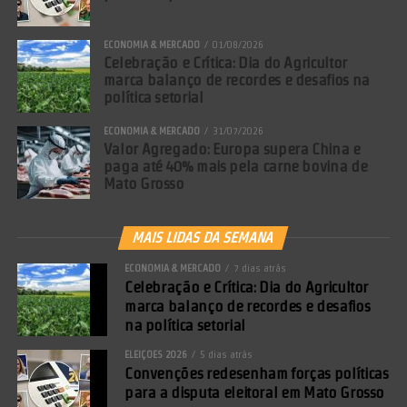
ECONOMIA & MERCADO
01/08/2026
Celebração e Crítica: Dia do Agricultor
marca balanço de recordes e desafios na
política setorial
ECONOMIA & MERCADO
31/07/2026
Valor Agregado: Europa supera China e
paga até 40% mais pela carne bovina de
Mato Grosso
MAIS LIDAS DA SEMANA
ECONOMIA & MERCADO
7 dias atrás
Celebração e Crítica: Dia do Agricultor
marca balanço de recordes e desafios
na política setorial
ELEIÇÕES 2026
5 dias atrás
Convenções redesenham forças políticas
para a disputa eleitoral em Mato Grosso