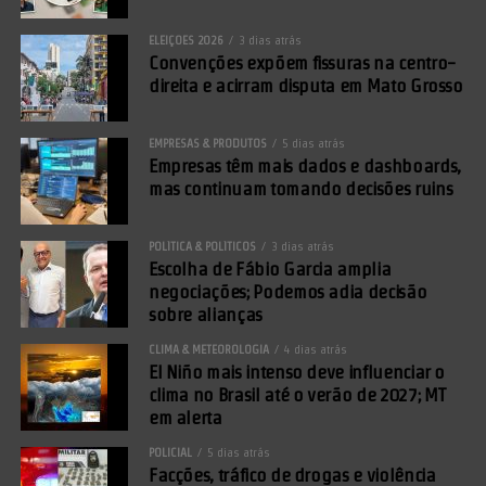
ELEIÇÕES 2026
3 dias atrás
Convenções expõem fissuras na centro-
direita e acirram disputa em Mato Grosso
EMPRESAS & PRODUTOS
5 dias atrás
Empresas têm mais dados e dashboards,
mas continuam tomando decisões ruins
POLÍTICA & POLÍTICOS
3 dias atrás
Escolha de Fábio Garcia amplia
negociações; Podemos adia decisão
sobre alianças
CLIMA & METEOROLOGIA
4 dias atrás
El Niño mais intenso deve influenciar o
clima no Brasil até o verão de 2027; MT
em alerta
POLICIAL
5 dias atrás
Facções, tráfico de drogas e violência