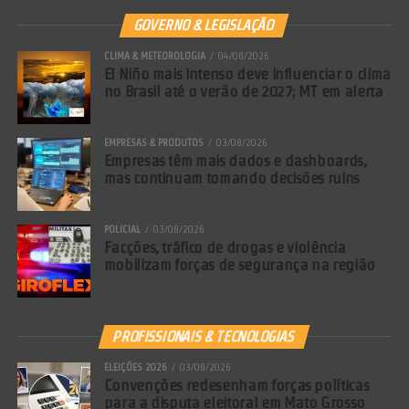
GOVERNO & LEGISLAÇÃO
CLIMA & METEOROLOGIA
04/08/2026
El Niño mais intenso deve influenciar o clima
no Brasil até o verão de 2027; MT em alerta
EMPRESAS & PRODUTOS
03/08/2026
Empresas têm mais dados e dashboards,
mas continuam tomando decisões ruins
POLICIAL
03/08/2026
Facções, tráfico de drogas e violência
mobilizam forças de segurança na região
PROFISSIONAIS & TECNOLOGIAS
ELEIÇÕES 2026
03/08/2026
Convenções redesenham forças políticas
para a disputa eleitoral em Mato Grosso