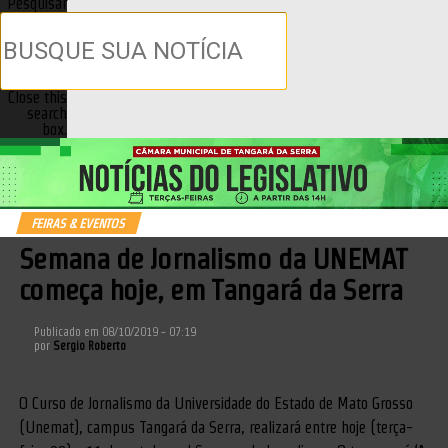
Pesquisar
Close this
search
box.
FEIRAS & EVENTOS
Semana de Jornalismo da UNEMAT
começa hoje, em Tangará da Serra
Publicado em
08/10/2019 - 07:19
por
Sergio Roberto
O Curso de Jornalismo da Universidade do Estado de Mato Grosso
(Unemat), campus Tangará da Serra, realizará entre hoje (terça-