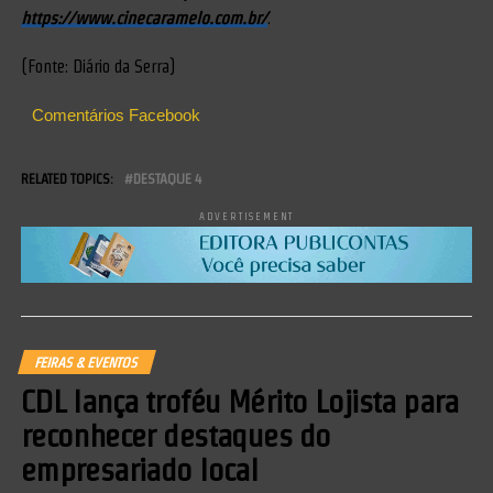
https://www.cinecaramelo.com.br/
.
(Fonte: Diário da Serra)
Comentários Facebook
RELATED TOPICS:
DESTAQUE 4
ADVERTISEMENT
FEIRAS & EVENTOS
CDL lança troféu Mérito Lojista para
reconhecer destaques do
empresariado local