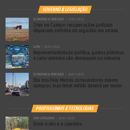
GOVERNO & LEGISLAÇÃO
ECONOMIA & MERCADO
31/07/2026
Crise no Campo: recuperações judiciais
disparam; colheita de algodão em atraso
LUPA
30/07/2026
Representatividade política, gastos públicos
e calor extremo são destaques na semana
ECONOMIA & MERCADO
30/07/2026
Dia dos Pais: Menos consumidores devem
comprar, mas ticket médio deverá ser maior
PROFISSIONAIS & TECNOLOGIAS
SEM CATEGORIA
29/07/2026
Entre o céu e o caminho