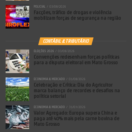
POLICIAL
03/08/2026
Facções, tráfico de drogas e violência
mobilizam forças de segurança na região
CONTÁBIL & TRIBUTÁRIO
ELEIÇÕES 2026
03/08/2026
Convenções redesenham forças políticas
para a disputa eleitoral em Mato Grosso
ECONOMIA & MERCADO
01/08/2026
Celebração e Crítica: Dia do Agricultor
marca balanço de recordes e desafios na
política setorial
ECONOMIA & MERCADO
31/07/2026
Valor Agregado: Europa supera China e
paga até 40% mais pela carne bovina de
Mato Grosso