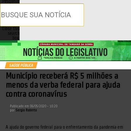
Pesquisar
Close this
search
box.
SAÚDE PÚBLICA
Município receberá R$ 5 milhões a
menos da verba federal para ajuda
contra coronavírus
Publicado em
06/05/2020 - 10:20
por
Sergio Roberto
A ajuda do governo federal para o enfrentamento da pandemia em