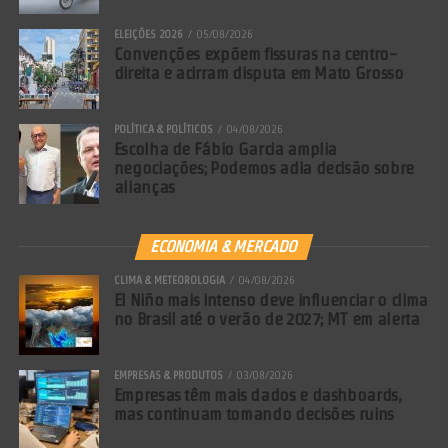
ELEIÇÕES 2026
05/08/2026
Convenções expõem fissuras na centro-
direita e acirram disputa em Mato Grosso
POLÍTICA & POLÍTICOS
04/08/2026
Escolha de Fábio Garcia amplia
negociações; Podemos adia decisão sobre
alianças
ECONOMIA & MERCADO
CLIMA & METEOROLOGIA
04/08/2026
El Niño mais intenso deve influenciar o clima
no Brasil até o verão de 2027; MT em alerta
EMPRESAS & PRODUTOS
03/08/2026
Empresas têm mais dados e dashboards,
mas continuam tomando decisões ruins