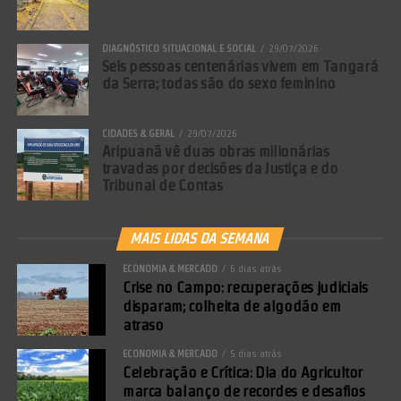
DIAGNÓSTICO SITUACIONAL E SOCIAL
29/07/2026
Seis pessoas centenárias vivem em Tangará
da Serra; todas são do sexo feminino
CIDADES & GERAL
29/07/2026
Aripuanã vê duas obras milionárias
travadas por decisões da Justiça e do
Tribunal de Contas
MAIS LIDAS DA SEMANA
ECONOMIA & MERCADO
6 dias atrás
Crise no Campo: recuperações judiciais
disparam; colheita de algodão em
atraso
ECONOMIA & MERCADO
5 dias atrás
Celebração e Crítica: Dia do Agricultor
marca balanço de recordes e desafios