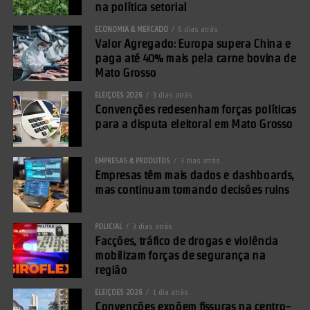
na política setorial
ECONOMIA & MERCADO
6 dias atrás
Valor Agregado: Europa supera China e
paga até 40% mais pela carne bovina de
Mato Grosso
ELEIÇÕES 2026
3 dias atrás
Convenções redesenham forças políticas
para a disputa eleitoral em Mato Grosso
EMPRESAS & PRODUTOS
3 dias atrás
Empresas têm mais dados e dashboards,
mas continuam tomando decisões ruins
POLICIAL
3 dias atrás
Facções, tráfico de drogas e violência
mobilizam forças de segurança na
região
ELEIÇÕES 2026
1 dia atrás
Convenções expõem fissuras na centro-