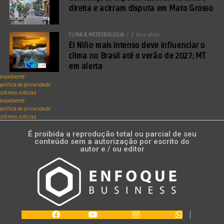
direita e acirram disputa em Mato Grosso
CLIMA & METEOROLOGIA
2 dias atrás
El Niño mais intenso deve influenciar o
clima no Brasil até o verão de 2027; MT
em alerta
expediente
política de privacidade
últimas notícias
expediente
política de privacidade
últimas notícias
É proibida a reprodução total ou parcial de seu
conteúdo sem a autorização por escrito do
autor e / ou editor
Facebook
Youtube
Instagram
Whatsapp