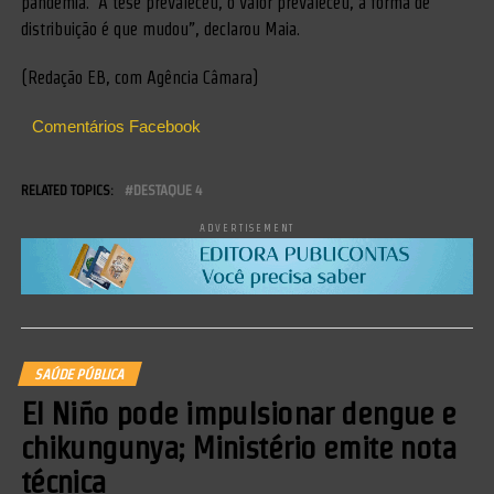
pandemia. “A tese prevaleceu, o valor prevaleceu, a forma de
distribuição é que mudou”, declarou Maia.
(Redação EB, com Agência Câmara)
Comentários Facebook
RELATED TOPICS:
DESTAQUE 4
ADVERTISEMENT
SAÚDE PÚBLICA
El Niño pode impulsionar dengue e
chikungunya; Ministério emite nota
técnica