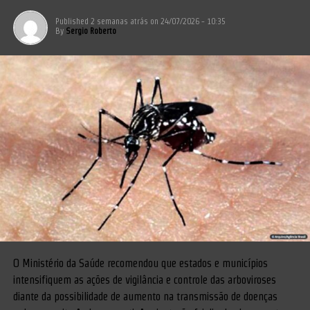
Published
2 semanas atrás
on
24/07/2026 - 10:35
By
Sergio Roberto
O Ministério da Saúde recomendou que estados e municípios
intensifiquem as ações de vigilância e controle das arboviroses
diante da possibilidade de aumento na transmissão de doenças