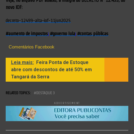
Veja, no arquivo PDF abaixo, a íntegra do DECRETO Nº 12.499, do
novo IOF:
decreto-12499-alta-iof-11jun2025
#aumento de impostos
;
#governo lula
;
#contas públicas
Comentários Facebook
Leia mais:
Feira Ponta de Estoque
abre com descontos de até 50% em
Tangará da Serra
RELATED TOPICS:
DESTAQUE 3
ADVERTISEMENT