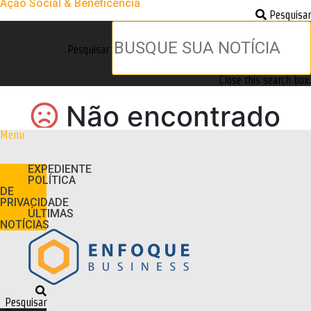
Ação Social & Beneficência
Pesquisar
Pesquisar
Close this search box.
Menu
EXPEDIENTE
POLÍTICA
DE
PRIVACIDADE
ÚLTIMAS
NOTÍCIAS
Pesquisar