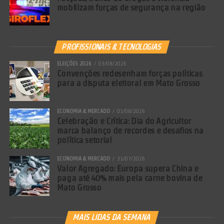
mobilizam forças de segurança na região
PROFISSIONAIS & TECNOLOGIAS
ELEIÇÕES 2026
03/08/2026
Convenções redesenham forças políticas
para a disputa eleitoral em Mato Grosso
ECONOMIA & MERCADO
01/08/2026
Celebração e Crítica: Dia do Agricultor
marca balanço de recordes e desafios na
política setorial
ECONOMIA & MERCADO
31/07/2026
Valor Agregado: Europa supera China e
paga até 40% mais pela carne bovina de
Mato Grosso
MAIS LIDAS DA SEMANA