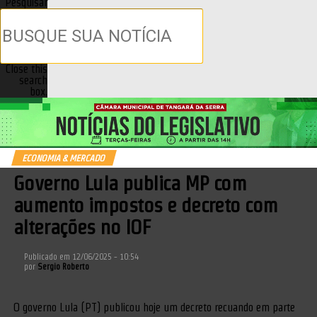
Pesquisar
Close this
search
box.
ECONOMIA & MERCADO
Governo Lula publica MP com
aumento impostos e decreto com
alterações no IOF
Publicado em
12/06/2025 - 10:54
por
Sergio Roberto
O governo Lula (PT) publicou hoje um decreto recuando em parte