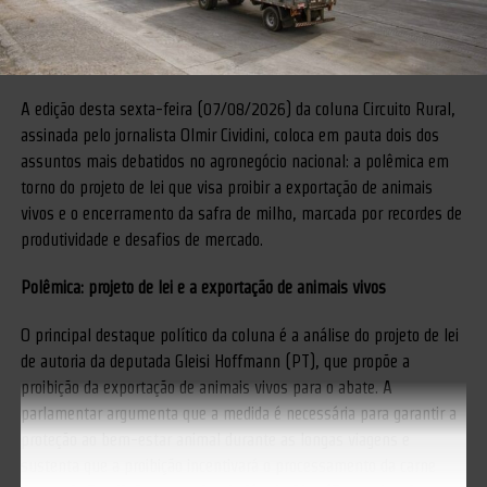
A edição desta sexta-feira (07/08/2026) da coluna Circuito Rural,
assinada pelo jornalista Olmir Cividini, coloca em pauta dois dos
assuntos mais debatidos no agronegócio nacional: a polêmica em
torno do projeto de lei que visa proibir a exportação de animais
vivos e o encerramento da safra de milho, marcada por recordes de
produtividade e desafios de mercado.
Polêmica: projeto de lei e a exportação de animais vivos
O principal destaque político da coluna é a análise do projeto de lei
de autoria da deputada Gleisi Hoffmann (PT), que propõe a
proibição da exportação de animais vivos para o abate. A
parlamentar argumenta que a medida é necessária para garantir a
proteção ao bem-estar animal durante as longas viagens e
sustenta que a proibição incentivará o processamento da carne