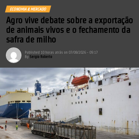
ECONOMIA & MERCADO
Agro vive debate sobre a exportação
de animais vivos e o fechamento da
safra de milho
Published
10 horas atrás
on
07/08/2026 - 09:17
By
Sergio Roberto