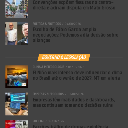
Convenções expõem fissuras na centro-
direita e acirram disputa em Mato Grosso
POLÍTICA & POLÍTICOS
04/08/2026
Escolha de Fábio Garcia amplia
negociações; Podemos adia decisão sobre
alianças
GOVERNO & LEGISLAÇÃO
Comentários Facebook
CLIMA & METEOROLOGIA
04/08/2026
El Niño mais intenso deve influenciar o clima
no Brasil até o verão de 2027; MT em alerta
EMPRESAS & PRODUTOS
03/08/2026
Empresas têm mais dados e dashboards,
mas continuam tomando decisões ruins
POLICIAL
03/08/2026
Facções, tráfico de drogas e violência