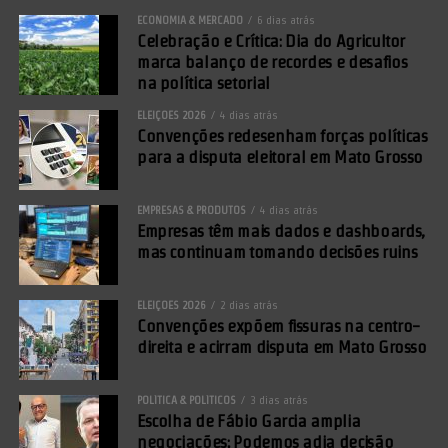
ECONOMIA & MERCADO
6 dias atrás
Celebração e Crítica: Dia do Agricultor
marca balanço de recordes e desafios
na política setorial
ELEIÇÕES 2026
4 dias atrás
Convenções redesenham forças políticas
para a disputa eleitoral em Mato Grosso
EMPRESAS & PRODUTOS
4 dias atrás
Empresas têm mais dados e dashboards,
mas continuam tomando decisões ruins
ELEIÇÕES 2026
2 dias atrás
Convenções expõem fissuras na centro-
direita e acirram disputa em Mato Grosso
POLÍTICA & POLÍTICOS
3 dias atrás
Escolha de Fábio Garcia amplia
negociações; Podemos adia decisão