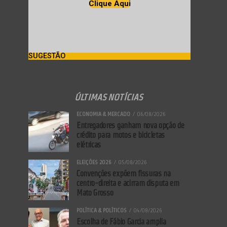
Clique Aqui
SUGESTÃO
ÚLTIMAS NOTÍCIAS
ECONOMIA & MERCADO
06/08/2026
Entregadores ganham nova opção de
crédito para motos e bicicletas
elétricas
ELEIÇÕES 2026
05/08/2026
Convenções expõem fissuras na
centro-direita e acirram disputa em
Mato Grosso
POLÍTICA & POLÍTICOS
04/08/2026
Escolha de Fábio Garcia amplia