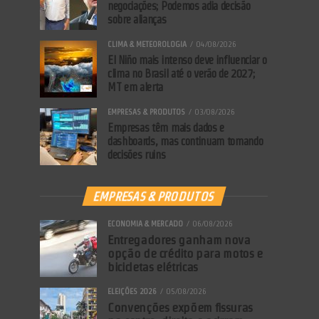
negociações; Podemos adia decisão
sobre alianças
CLIMA & METEOROLOGIA
04/08/2026
El Niño mais intenso deve influenciar o
clima no Brasil até o verão de 2027;
MT em alerta
EMPRESAS & PRODUTOS
03/08/2026
Empresas têm mais dados e
dashboards, mas continuam tomando
decisões ruins
EMPRESAS & PRODUTOS
ECONOMIA & MERCADO
06/08/2026
Entregadores ganham nova
opção de crédito para motos e
bicicletas elétricas
ELEIÇÕES 2026
05/08/2026
Convenções expõem fissuras