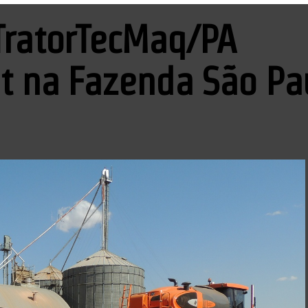
TratorTecMaq/PA
et na Fazenda São Pa