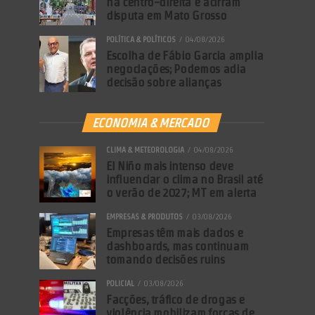
na centro-direita e acirram
disputa em Mato Grosso
POLÍTICA & POLÍTICOS
04/08/2026
Escolha de Fábio Garcia amplia
negociações; Podemos adia
decisão sobre alianças
ECONOMIA & MERCADO
CLIMA & METEOROLOGIA
04/08/2026
El Niño mais intenso deve
influenciar o clima no Brasil até
o verão de 2027; MT em alerta
EMPRESAS & PRODUTOS
03/08/2026
Empresas têm mais dados e
dashboards, mas continuam
tomando decisões ruins
POLICIAL
03/08/2026
Facções, tráfico de drogas e
violência mobilizam forças de