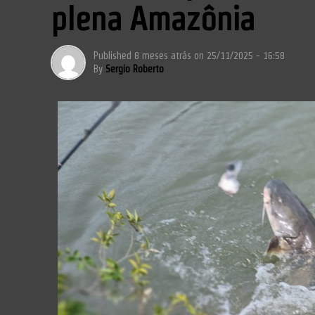
plena Amazônia
Published
8 meses atrás
on
25/11/2025 - 16:58
By
Sergio Roberto