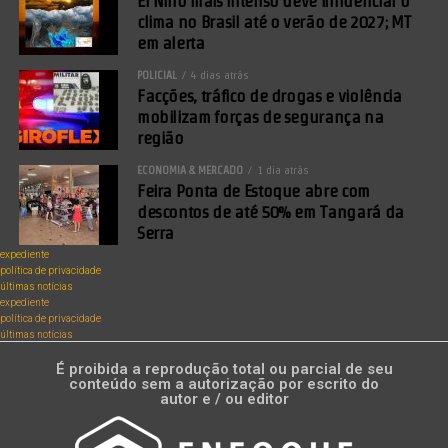
El Niño mais intenso deve influenciar o
clima no Brasil até o verão de 2027; MT
em alerta
POLICIAL
4 dias atrás
Facções, tráfico de drogas e violência
mobilizam forças de segurança na
região
ECONOMIA & MERCADO
1 dia atrás
Feira Ponta de Estoque abre com
descontos de até 50% em Tangará da
Serra
expediente
política de privacidade
últimas notícias
expediente
política de privacidade
últimas notícias
É proibida a reprodução total ou parcial de seu
conteúdo sem a autorização por escrito do
autor e / ou editor