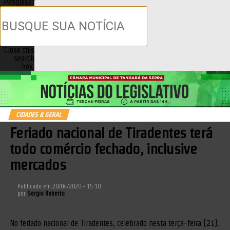
Pesquisar
Close this
search
box.
CIDADES & GERAL
Feriado nacional de Tiradentes terá
todo comércio fechado, inclusive
mercados
Publicado em
20/04/2020 - 15:10
por
Sergio Roberto
No feriado nacional de Tiradentes, celebrado nesta terça-feira (21),