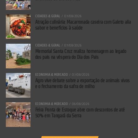
CIDADES & GERAL
07/08/2026
Atração culinária: Macarronada caseira com Galeto alia
sabor e benefícios à saúde
CIDADES & GERAL
07/08/2026
Memorial Santa Cruz realiza homenagem ao legado
dos pais na véspera do Dia dos Pais
ECONOMIA & MERCADO
07/08/2026
Agro vive debate sobre a exportação de animais vivos
e o fechamento da safra de milho
ECONOMIA & MERCADO
06/08/2026
Feira Ponta de Estoque abre com descontos de até
50% em Tangará da Serra
Já o pastor Marco Antônio Clemente observa que o evento também
tem um propósito social e religioso: arrecadar recursos para os
projetos e ações da Congregação Cristo Rei, que integra a Missão