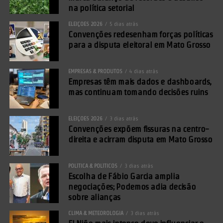
na política setorial
ELEIÇÕES 2026
5 dias atrás
Convenções redesenham forças políticas
para a disputa eleitoral em Mato Grosso
EMPRESAS & PRODUTOS
4 dias atrás
Empresas têm mais dados e dashboards,
mas continuam tomando decisões ruins
ELEIÇÕES 2026
3 dias atrás
Convenções expõem fissuras na centro-
direita e acirram disputa em Mato Grosso
POLÍTICA & POLÍTICOS
3 dias atrás
Escolha de Fábio Garcia amplia
negociações; Podemos adia decisão
sobre alianças
CLIMA & METEOROLOGIA
3 dias atrás