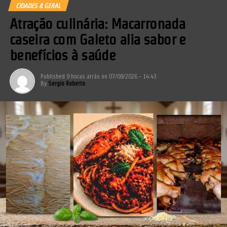
CIDADES & GERAL
Atração culinária: Macarronada
caseira com Galeto alia sabor e
benefícios à saúde
Published
9 horas atrás
on
07/08/2026 - 14:43
By
Sergio Roberto