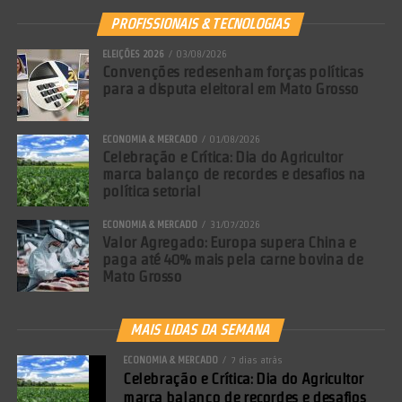
PROFISSIONAIS & TECNOLOGIAS
ELEIÇÕES 2026
03/08/2026
Convenções redesenham forças políticas
para a disputa eleitoral em Mato Grosso
ECONOMIA & MERCADO
01/08/2026
Celebração e Crítica: Dia do Agricultor
marca balanço de recordes e desafios na
política setorial
ECONOMIA & MERCADO
31/07/2026
Valor Agregado: Europa supera China e
paga até 40% mais pela carne bovina de
Mato Grosso
MAIS LIDAS DA SEMANA
ECONOMIA & MERCADO
7 dias atrás
Comentários Facebook
Celebração e Crítica: Dia do Agricultor
marca balanço de recordes e desafios