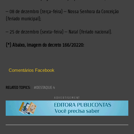
– 08 de dezembro (terça-feira) – Nossa Senhora da Conceição
(feriado municipal);
– 25 de dezembro (sexta-feira) – Natal (feriado nacional).
(*) Abaixo, imagem do decreto 166/20220:
Comentários Facebook
RELATED TOPICS:
DESTAQUE 4
ADVERTISEMENT