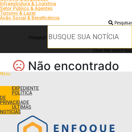
Infraestrutura & Logística
Setor Público & Agentes
Turismo & Lazer
Ação Social & Beneficência
Pesquisar
Pesquisar
Close this search box.
Menu
EXPEDIENTE
POLÍTICA
DE
PRIVACIDADE
ÚLTIMAS
NOTÍCIAS