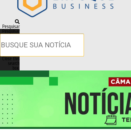
Pesquisar
Pesquisar
Close this
search
box.