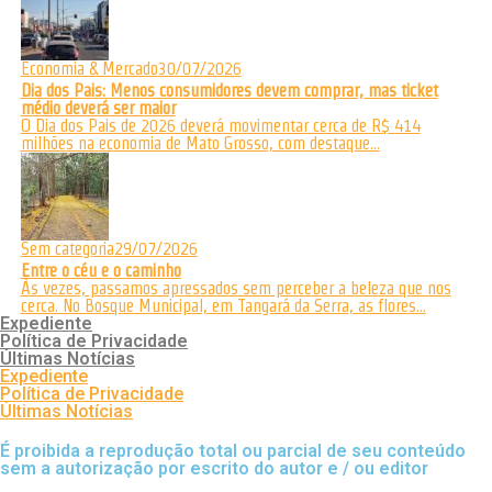
Economia & Mercado
30/07/2026
Dia dos Pais: Menos consumidores devem comprar, mas ticket
médio deverá ser maior
O Dia dos Pais de 2026 deverá movimentar cerca de R$ 414
milhões na economia de Mato Grosso, com destaque...
Sem categoria
29/07/2026
Entre o céu e o caminho
Às vezes, passamos apressados sem perceber a beleza que nos
cerca. No Bosque Municipal, em Tangará da Serra, as flores...
Expediente
Política de Privacidade
Últimas Notícias
Expediente
Política de Privacidade
Últimas Notícias
É proibida a reprodução total ou parcial de seu conteúdo
sem a autorização por escrito do autor e / ou editor