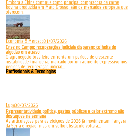
Embora a China continue como principal compradora da carne
bovina produzida em Mato Grosso, são os mercados europeus que
oferecem...
Economia & Mercado
31/07/2026
Crise no Campo: recuperações judiciais disparam; colheita de
algodão em atraso
O agronegócio brasileiro enfrenta um período de crescente
instabilidade financeira, marcado por um aumento expressivo nos
pedidos de recuperação judicial...
Profissionais & Tecnologias
Lupa
30/07/2026
Representatividade política, gastos públicos e calor extremo são
destaques na semana
As articulações para as eleições de 2026 já movimentam Tangará
da Serra e região, mas um velho obstáculo volta a...