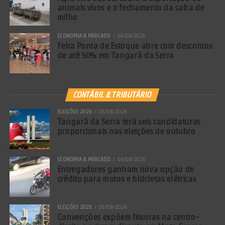
animais vivos e o fechamento da safra de
milho
ECONOMIA & MERCADO
06/08/2026
Feira Ponta de Estoque abre com descontos
de até 50% em Tangará da Serra
CONTÁBIL & TRIBUTÁRIO
ELEIÇÕES 2026
06/08/2026
Tangará da Serra terá seis candidaturas
proporcionais nas eleições de outubro
ECONOMIA & MERCADO
06/08/2026
Entrevistas técnicas: jardinagem, sementes e gestão de pessoas
Entregadores ganham nova opção de
crédito para motos e bicicletas elétricas
O segundo bloco do Momento Agrícola trouxe discussões técnicas
essenciais para a profissionalização do setor:
ELEIÇÕES 2026
05/08/2026
Convenções expõem fissuras na centro-
Jardinagem e paisagismo: Milton Braida detalhou