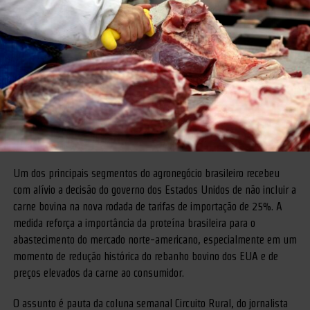
Um dos principais segmentos do agronegócio brasileiro recebeu
com alívio a decisão do governo dos Estados Unidos de não incluir a
carne bovina na nova rodada de tarifas de importação de 25%. A
medida reforça a importância da proteína brasileira para o
abastecimento do mercado norte-americano, especialmente em um
momento de redução histórica do rebanho bovino dos EUA e de
preços elevados da carne ao consumidor.
O assunto é pauta da coluna semanal Circuito Rural, do jornalista