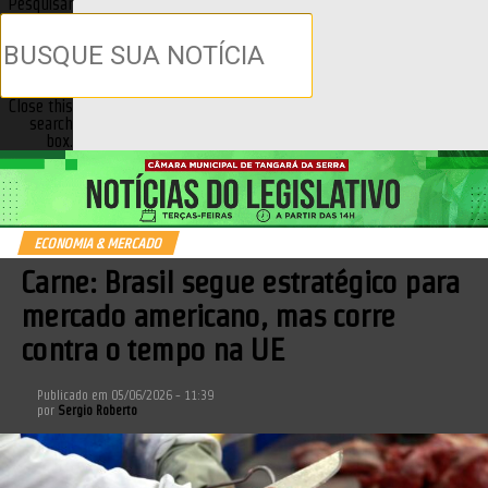
Pesquisar
Close this
search
box.
ECONOMIA & MERCADO
Carne: Brasil segue estratégico para
mercado americano, mas corre
contra o tempo na UE
Publicado em
05/06/2026 - 11:39
por
Sergio Roberto