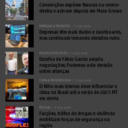
Convenções expõem fissuras na centro-
direita e acirram disputa em Mato Grosso
EMPRESAS & PRODUTOS
5 dias atrás
Empresas têm mais dados e dashboards,
mas continuam tomando decisões ruins
Comentários Facebook
POLÍTICA & POLÍTICOS
4 dias atrás
Escolha de Fábio Garcia amplia
negociações; Podemos adia decisão
sobre alianças
CLIMA & METEOROLOGIA
5 dias atrás
El Niño mais intenso deve influenciar o
clima no Brasil até o verão de 2027; MT
em alerta
POLICIAL
6 dias atrás
Facções, tráfico de drogas e violência
mobilizam forças de segurança na
região