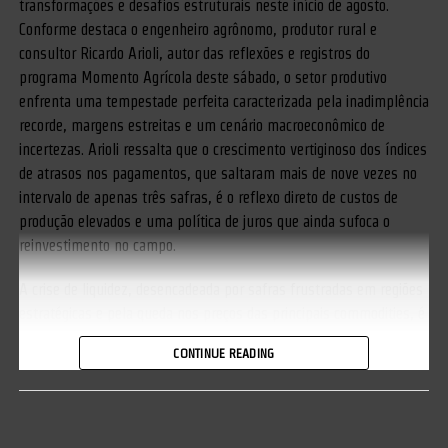
transformações e desafios estruturais neste início de agosto.
Conforme destaca o engenheiro agrônomo, produtor rural e
consultor Ricardo Arioli, autor das reflexões e registros do
programa Momento Agrícola deste sábado, o setor produtivo
enfrenta uma tempestade perfeita caracterizada pela inadimplência
recorde, margens estreitas e um cenário macroeconômico de
incertezas. Arioli ressalta que o crescimento vertiginoso dos índices
de atrasos nos pagamentos, que saltaram mais de nove vezes no
intervalo de apenas três safras, é o reflexo direto de custos de
produção elevados e uma política de juros que ainda sufoca o
reinvestimento no campo.
A crise de liquidez, desencadeada por safras frustradas em regiões
estratégicas e pela queda nos preços das principais commodities, é
agravada por uma taxa Selic que, apesar do recente corte,
CONTINUE READING
permanece em patamares considerados proibitivos para a
sustentabilidade financeira do produtor. Nesse contexto, a sanção
de novas legislações e as movimentações do Banco Central
tornam-se o centro das atenções para quem planeja o próximo