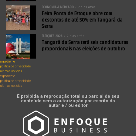
ECONOMIA & MERCADO
2 dias atrás
Feira Ponta de Estoque abre com
descontos de até 50% em Tangará da
Serra
ELEIÇÕES 2026
2 dias atrás
Tangará da Serra terá seis candidaturas
proporcionais nas eleições de outubro
expediente
política de privacidade
últimas notícias
expediente
política de privacidade
últimas notícias
É proibida a reprodução total ou parcial de seu
conteúdo sem a autorização por escrito do
autor e / ou editor