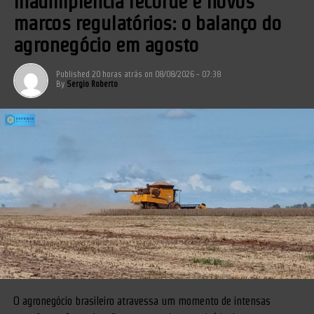
Inadimplência recorde e novos
marcos regulatórios: o balanço do
agronegócio em agosto
Published
20 horas atrás
on
08/08/2026 - 07:38
By
Sergio Roberto
O agronegócio brasileiro atravessa um momento de intensas