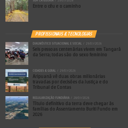
SEM CATEGORIA
29/07/2026
Entre o céu e o caminho
PROFISSIONAIS & TECNOLOGIAS
DIAGNÓSTICO SITUACIONAL E SOCIAL
29/07/2026
Seis pessoas centenárias vivem em Tangará
da Serra; todas são do sexo feminino
CIDADES & GERAL
29/07/2026
Aripuanã vê duas obras milionárias
travadas por decisões da Justiça e do
Tribunal de Contas
REGULARIZAÇÃO FUNDIÁRIA
28/07/2026
Título definitivo da terra deve chegar às
famílias do Assentamento Buriti Fundo em
2026