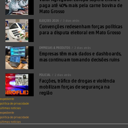
paga até 40% mais pela carne bovina de
Mato Grosso
ELEIÇÕES 2026
3 dias atrás
Convenções redesenham forças políticas
para a disputa eleitoral em Mato Grosso
EMPRESAS & PRODUTOS
2 dias atrás
Empresas têm mais dados e dashboards,
mas continuam tomando decisões ruins
POLICIAL
2 dias atrás
Facções, tráfico de drogas e violência
mobilizam forças de segurança na
região
expediente
política de privacidade
últimas notícias
expediente
política de privacidade
últimas notícias