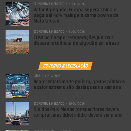
ECONOMIA & MERCADO
31/07/2026
Valor Agregado: Europa supera China e
paga até 40% mais pela carne bovina de
Mato Grosso
ECONOMIA & MERCADO
31/07/2026
Crise no Campo: recuperações judiciais
disparam; colheita de algodão em atraso
GOVERNO & LEGISLAÇÃO
LUPA
30/07/2026
Representatividade política, gastos públicos
e calor extremo são destaques na semana
ECONOMIA & MERCADO
30/07/2026
Dia dos Pais: Menos consumidores devem
comprar, mas ticket médio deverá ser maior