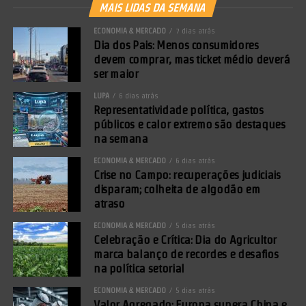
MAIS LIDAS DA SEMANA
ECONOMIA & MERCADO
7 dias atrás
Dia dos Pais: Menos consumidores
devem comprar, mas ticket médio deverá
ser maior
LUPA
6 dias atrás
Representatividade política, gastos
públicos e calor extremo são destaques
na semana
ECONOMIA & MERCADO
6 dias atrás
Crise no Campo: recuperações judiciais
disparam; colheita de algodão em
atraso
ECONOMIA & MERCADO
5 dias atrás
Celebração e Crítica: Dia do Agricultor
marca balanço de recordes e desafios
na política setorial
ECONOMIA & MERCADO
5 dias atrás
Valor Agregado: Europa supera China e