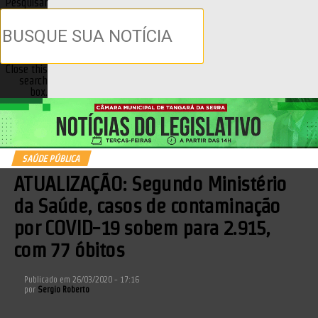
Pesquisar
Close this
search
box.
SAÚDE PÚBLICA
ATUALIZAÇÃO: Segundo Ministério
da Saúde, casos de contaminação
por COVID-19 sobem para 2.915,
com 77 óbitos
Publicado em
26/03/2020 - 17:16
por
Sergio Roberto