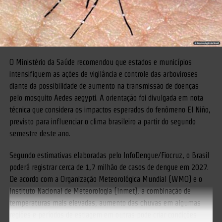
O Ministério da Saúde recomendou que estados e municípios
intensifiquem as ações de vigilância e controle das arboviroses
diante da possibilidade de aumento na transmissão de doenças
pelo mosquito Aedes aegypti. A orientação foi divulgada em nota
técnica que considera os impactos esperados do fenômeno El Niño,
previsto para influenciar o clima brasileiro a partir do segundo
semestre deste ano.
Segundo estimativas elaboradas pelo InfoDengue/Fiocruz, o Brasil
poderá registrar cerca de 1,7 milhão de casos de dengue em 2027.
De acordo com a Organização Meteorológica Mundial (WMO) e o
Instituto Nacional de Meteorologia (Inmet), a combinação de
temperaturas mais elevadas, aumento das chuvas em algumas
regiões e períodos de estiagem em outras pode criar condições