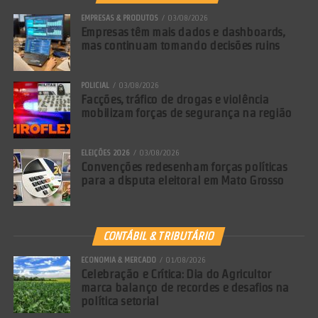
EMPRESAS & PRODUTOS
03/08/2026
Empresas têm mais dados e dashboards,
mas continuam tomando decisões ruins
POLICIAL
03/08/2026
Facções, tráfico de drogas e violência
mobilizam forças de segurança na região
ELEIÇÕES 2026
03/08/2026
Convenções redesenham forças políticas
para a disputa eleitoral em Mato Grosso
CONTÁBIL & TRIBUTÁRIO
ECONOMIA & MERCADO
01/08/2026
Celebração e Crítica: Dia do Agricultor
marca balanço de recordes e desafios na
política setorial