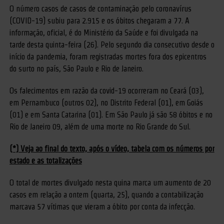
O número casos de casos de contaminação pelo coronavírus
(COVID-19) subiu para 2.915 e os óbitos chegaram a 77. A
informação, oficial, é do Ministério da Saúde e foi divulgada na
tarde desta quinta-feira (26). Pelo segundo dia consecutivo desde o
início da pandemia, foram registradas mortes fora dos epicentros
do surto no país, São Paulo e Rio de Janeiro.
Os falecimentos em razão da covid-19 ocorreram no Ceará (03),
em Pernambuco (outros 02), no Distrito Federal (01), em Goiás
(01) e em Santa Catarina (01). Em São Paulo já são 58 óbitos e no
Rio de Janeiro 09, além de uma morte no Rio Grande do Sul.
(*) Veja ao final do texto, após o vídeo, tabela com os números por
estado e as totalizações
O total de mortes divulgado nesta quina marca um aumento de 20
casos em relação a ontem (quarta, 25), quando a contabilização
marcava 57 vítimas que vieram a óbito por conta da infecção.