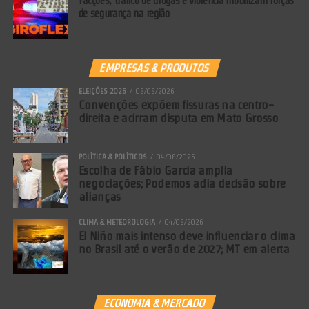
Facções, tráfico de drogas e violência mobilizam forças
de segurança na região
EMPRESAS & PRODUTOS
ELEIÇÕES 2026
05/08/2026
Convenções expõem fissuras na centro-
direita e acirram disputa em Mato Grosso
POLÍTICA & POLÍTICOS
04/08/2026
Escolha de Fábio Garcia amplia
negociações; Podemos adia decisão sobre
alianças
CLIMA & METEOROLOGIA
04/08/2026
El Niño mais intenso deve influenciar o clima
no Brasil até o verão de 2027; MT em alerta
ECONOMIA & MERCADO