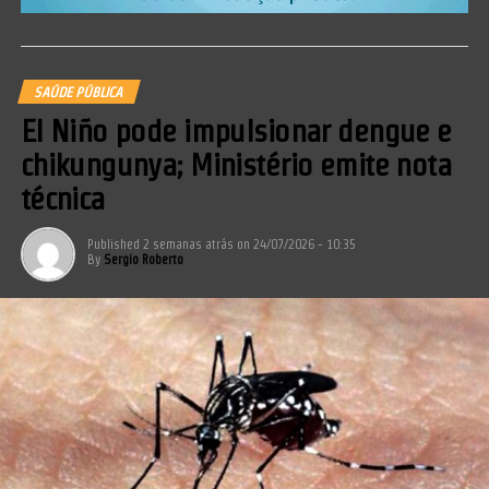
SAÚDE PÚBLICA
El Niño pode impulsionar dengue e
chikungunya; Ministério emite nota
técnica
Published
2 semanas atrás
on
24/07/2026 - 10:35
By
Sergio Roberto