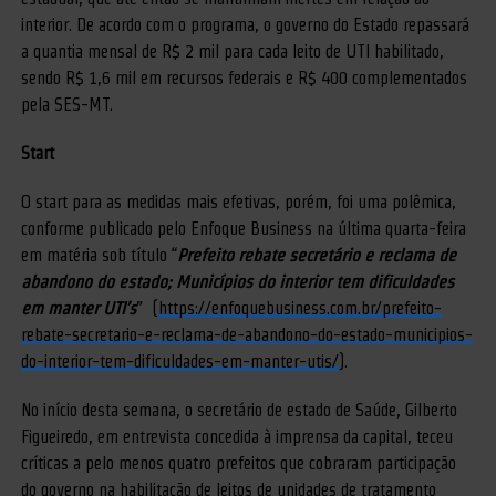
interior. De acordo com o programa, o governo do Estado repassará
a quantia mensal de R$ 2 mil para cada leito de UTI habilitado,
sendo R$ 1,6 mil em recursos federais e R$ 400 complementados
pela SES-MT.
Start
O start para as medidas mais efetivas, porém, foi uma polêmica,
conforme publicado pelo Enfoque Business na última quarta-feira
em matéria sob título “
Prefeito rebate secretário e reclama de
abandono do estado; Municípios do interior tem dificuldades
em manter UTI’s
” (
https://enfoquebusiness.com.br/prefeito-
rebate-secretario-e-reclama-de-abandono-do-estado-municipios-
do-interior-tem-dificuldades-em-manter-utis/
).
No início desta semana, o secretário de estado de Saúde, Gilberto
Figueiredo, em entrevista concedida à imprensa da capital, teceu
críticas a pelo menos quatro prefeitos que cobraram participação
do governo na habilitação de leitos de unidades de tratamento