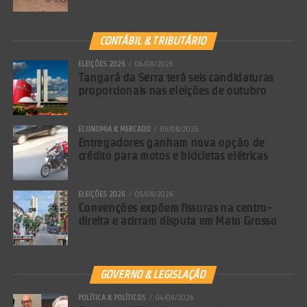
CONTÁBIL & TRIBUTÁRIO
ELEIÇÕES 2026
06/08/2026
Tangará da Serra terá seis candidaturas
proporcionais nas eleições de outubro
ECONOMIA & MERCADO
06/08/2026
Entregadores ganham nova opção de
crédito para motos e bicicletas elétricas
ELEIÇÕES 2026
05/08/2026
Convenções expõem fissuras na centro-
direita e acirram disputa em Mato Grosso
GOVERNO & LEGISLAÇÃO
POLÍTICA & POLÍTICOS
04/08/2026