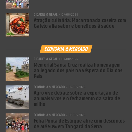
CIDADES & GERAL
07/08/2026
Atração culinária: Macarronada caseira com
Galeto alia sabor e benefícios à saúde
ECONOMIA & MERCADO
CIDADES & GERAL
07/08/2026
Memorial Santa Cruz realiza homenagem
ao legado dos pais na véspera do Dia dos
Pais
ECONOMIA & MERCADO
07/08/2026
Agro vive debate sobre a exportação de
animais vivos e o fechamento da safra de
milho
ECONOMIA & MERCADO
06/08/2026
Feira Ponta de Estoque abre com descontos
de até 50% em Tangará da Serra