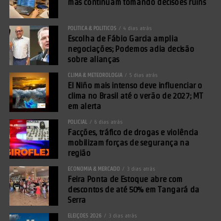
mas continuam tomando decisões ruins
POLÍTICA & POLÍTICOS
4 dias atrás
Escolha de Fábio Garcia amplia
negociações; Podemos adia decisão
sobre alianças
CLIMA & METEOROLOGIA
5 dias atrás
El Niño mais intenso deve influenciar o
clima no Brasil até o verão de 2027; MT
em alerta
POLICIAL
6 dias atrás
Facções, tráfico de drogas e violência
mobilizam forças de segurança na
região
ECONOMIA & MERCADO
3 dias atrás
Feira Ponta de Estoque abre com
descontos de até 50% em Tangará da
Serra
ELEIÇÕES 2026
3 dias atrás