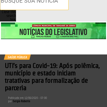
Close this
search
box.
SAÚDE PÚBLICA
UTI’s para Covid-19: Após polêmica,
município e estado iniciam
tratativas para formalização de
parceria
Publicado em
12/06/2020 - 07:00
por
Sergio Roberto