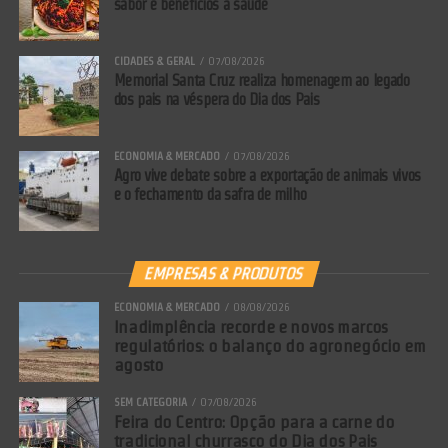
sabor e benefícios à saúde
CIDADES & GERAL
07/08/2026
Memorial Santa Cruz realiza homenagem ao legado
dos pais na véspera do Dia dos Pais
ECONOMIA & MERCADO
07/08/2026
Agro vive debate sobre a exportação de animais vivos
e o fechamento da safra de milho
EMPRESAS & PRODUTOS
ECONOMIA & MERCADO
08/08/2026
Inadimplência recorde e novos marcos
regulatórios: o balanço do agronegócio em
agosto
SEM CATEGORIA
07/08/2026
Feira do Centro: Opção para a carne do
tradicional churrasco do Dia dos Pais