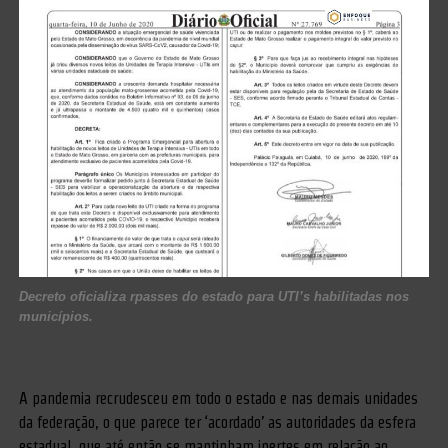
Decreto oficializa rpasses do estado para UTI’s habilitadas nos
municípios.
A pandemia recrudesceu em todo o estado e nas demais unidades
da federação, o que parece ter ‘acordado’ as autoridades da esfera
estadual, que até então se mantinham inertes em relação ao