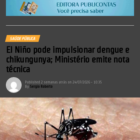
SAÚDE PÚBLICA
El Niño pode impulsionar dengue e
chikungunya; Ministério emite nota
técnica
Published
2 semanas atrás
on
24/07/2026 - 10:35
By
Sergio Roberto