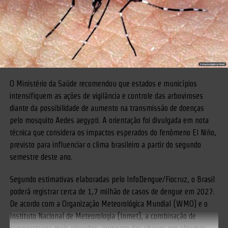
O Ministério da Saúde recomendou que estados e municípios
intensifiquem as ações de vigilância e controle das arboviroses
diante da possibilidade de aumento na transmissão de doenças
pelo mosquito Aedes aegypti. A orientação foi divulgada em nota
técnica que considera os impactos esperados do fenômeno El Niño,
previsto para influenciar o clima brasileiro a partir do segundo
semestre deste ano.
Segundo estimativas elaboradas pelo InfoDengue/Fiocruz, o Brasil
poderá registrar cerca de 1,7 milhão de casos de dengue em 2027.
De acordo com a Organização Meteorológica Mundial (WMO) e o
Instituto Nacional de Meteorologia (Inmet), a combinação de