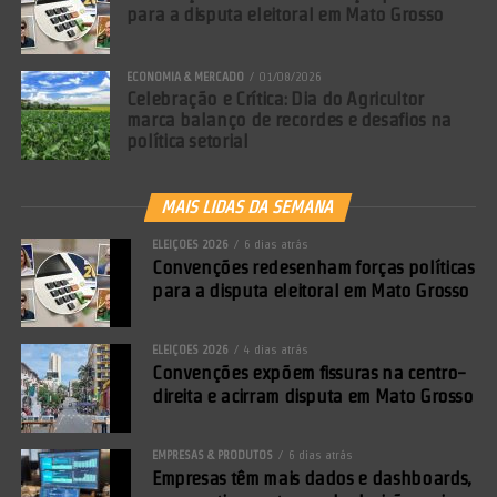
para a disputa eleitoral em Mato Grosso
ECONOMIA & MERCADO
01/08/2026
Celebração e Crítica: Dia do Agricultor
marca balanço de recordes e desafios na
política setorial
MAIS LIDAS DA SEMANA
ELEIÇÕES 2026
6 dias atrás
Convenções redesenham forças políticas
para a disputa eleitoral em Mato Grosso
ELEIÇÕES 2026
4 dias atrás
Convenções expõem fissuras na centro-
direita e acirram disputa em Mato Grosso
EMPRESAS & PRODUTOS
6 dias atrás
Empresas têm mais dados e dashboards,