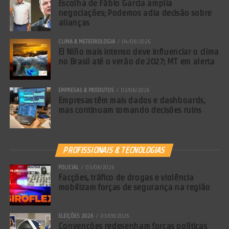
Escolha de Fábio Garcia amplia
negociações; Podemos adia decisão sobre
alianças
CLIMA & METEOROLOGIA
04/08/2026
El Niño mais intenso deve influenciar o clima
no Brasil até o verão de 2027; MT em alerta
EMPRESAS & PRODUTOS
03/08/2026
Empresas têm mais dados e dashboards,
mas continuam tomando decisões ruins
PROFISSIONAIS & TECNOLOGIAS
POLICIAL
03/08/2026
Facções, tráfico de drogas e violência
mobilizam forças de segurança na região
ELEIÇÕES 2026
03/08/2026
Convenções redesenham forças políticas