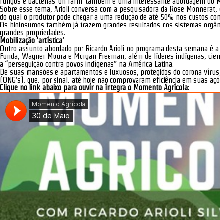
fungos e bactérias ‘on farm’ também é uma interessante abordagem do 
Sobre esse tema, Arioli conversa com a pesquisadora da Rose Monnerat, 
do qual o produtor pode chegar a uma redução de até 50% nos custos com
Os bioinsumos também já trazem grandes resultados nos sistemas orgâni
grandes propriedades.
Mobilização ‘artística’
Outro assunto abordado por Ricardo Arioli no programa desta semana é a 
Fonda, Wagner Moura e Morgan Freeman, além de líderes indígenas, cient
a “perseguição contra povos indígenas” na América Latina.
De suas mansões e apartamentos e luxuosos, protegidos do corona vírus,
(ONG’s), que, por sinal, até hoje não comprovaram eficiência em suas aç
Clique no link abaixo para ouvir na íntegra o Momento Agrícola: