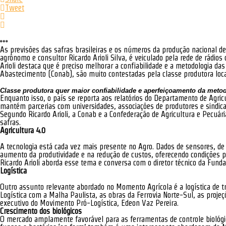
Tweet
As previsões das safras brasileiras e os números da produção nacional d
agrônomo e consultor Ricardo Arioli Silva, é veiculado pela rede de rádio
Arioli destaca que é preciso melhorar a confiabilidade e a metodologia d
Abastecimento (Conab), são muito contestadas pela classe produtora loca
Classe produtora quer maior confiabilidade e aperfeiçoamento da metod
Enquanto isso, o país se reporta aos relatórios do Departamento de Agr
mantém parcerias com universidades, associações de produtores e sindica
Segundo Ricardo Arioli, a Conab e a Confederação de Agricultura e Pecuá
safras.
Agricultura 4.0
A tecnologia está cada vez mais presente no Agro. Dados de sensores, de
aumento da produtividade e na redução de custos, oferecendo condições p
Ricardo Arioli aborda esse tema e conversa com o diretor técnico da Fun
Logística
Outro assunto relevante abordado no Momento Agrícola é a logística de t
Logística com a Malha Paulista, as obras da Ferrovia Norte-Sul, as proje
executivo do Movimento Pró-Logística, Edeon Vaz Pereira.
Crescimento dos biológicos
O mercado amplamente favorável para as ferramentas de controle biológico