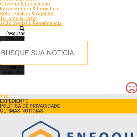
Governo & Legislação
Infraestrutura & Logística
Setor Público & Agentes
Turismo & Lazer
Ação Social & Beneficência
Pesquisar
Pesquisar
Close this
search box.
Menu
EXPEDIENTE
POLÍTICA DE PRIVACIDADE
ÚLTIMAS NOTÍCIAS