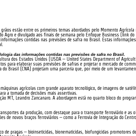
e grãos estão entre os primeiros temas abordados pelo Momento Agrícola 
s do Agro e divulgado aos finais de semana pelo Enfoque Business (link do 
as informações contidas nas previsões de safra no Brasil. Estas informaçõ
l.
ologia das informações contidas nas previsões de safra no Brasil.
icultura dos Estados Unidos (USDA – United States Department of Agricul
tos para elaborar suas previsões de safras e projetar o mercado de commo
ria do Brasil (CNA) projetam uma parceria que, por meio de um levantame
 máquinas agrícolas com grande aparato tecnológico, de imagens de satéli
ara a tomada de decisões mais assertivas.
dação MT, Leandro Zancanaro. A abordagem está no quarto bloco do progra
ransportes da produção, com destaque para o transporte ferroviário e as 
ções de novos braços ferroviários – como a Ferrovia de Integração do Cent
 de pragas – bioinseticidas, bionematicidas, biofungicidas promotores de