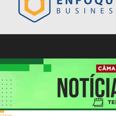
Previous
Next
Agronegócio & Produção
Previsões de safras, Agricultura 4.0, a ‘onda’ dos biológicos e logística
Publicado em
31/05/2020 - 10:16
por
Sergio Roberto
Share