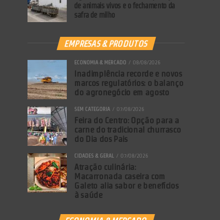
de animais vivos e o fechamento da
safra de milho
EMPRESAS & PRODUTOS
ECONOMIA & MERCADO
08/08/2026
Inadimplência recorde e novos
marcos regulatórios: o balanço
do agronegócio em agosto
SEM CATEGORIA
07/08/2026
Feira do Centro: Opção para a
carne do tradicional churrasco
do Dia dos Pais
CIDADES & GERAL
07/08/2026
Atração culinária:
Macarronada caseira com
Galeto alia sabor e benefícios
à saúde