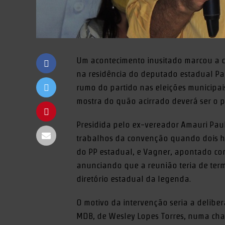
Um acontecimento inusitado marcou a c
na residência do deputado estadual Pau
rumo do partido nas eleições municipai
mostra do quão acirrado deverá ser o p
Presidida pelo ex-vereador Amauri Paulo
trabalhos da convenção quando dois hom
do PP estadual, e Vagner, apontado co
anunciando que a reunião teria de term
diretório estadual da legenda.
O motivo da intervenção seria a delibe
MDB, de Wesley Lopes Torres, numa chap