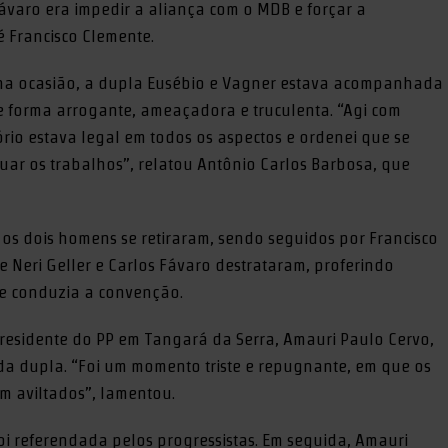
Fávaro era impedir a aliança com o MDB e forçar a
 Francisco Clemente.
 na ocasião, a dupla Eusébio e Vagner estava acompanhada
e forma arrogante, ameaçadora e truculenta. “Agi com
tório estava legal em todos os aspectos e ordenei que se
ar os trabalhos”, relatou Antônio Carlos Barbosa, que
 os dois homens se retiraram, sendo seguidos por Francisco
e Neri Geller e Carlos Fávaro destrataram, proferindo
ue conduzia a convenção.
residente do PP em Tangará da Serra, Amauri Paulo Cervo,
 da dupla. “Foi um momento triste e repugnante, em que os
am aviltados”, lamentou.
oi referendada pelos progressistas. Em seguida, Amauri