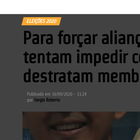
ELEIÇÕES 2020
Para forçar alia
tentam impedir c
destratam membr
Publicado em
16/09/2020 - 11:29
por
Sergio Roberto