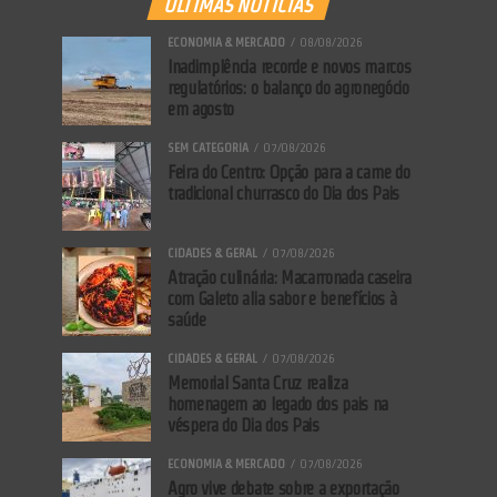
ÚLTIMAS NOTÍCIAS
ECONOMIA & MERCADO
08/08/2026
Inadimplência recorde e novos marcos
regulatórios: o balanço do agronegócio
em agosto
SEM CATEGORIA
07/08/2026
Feira do Centro: Opção para a carne do
tradicional churrasco do Dia dos Pais
CIDADES & GERAL
07/08/2026
Atração culinária: Macarronada caseira
com Galeto alia sabor e benefícios à
saúde
CIDADES & GERAL
07/08/2026
Memorial Santa Cruz realiza
homenagem ao legado dos pais na
véspera do Dia dos Pais
ECONOMIA & MERCADO
07/08/2026
Agro vive debate sobre a exportação