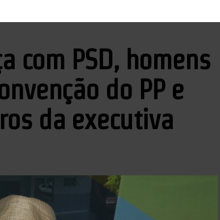
nça com PSD, homens
onvenção do PP e
os da executiva