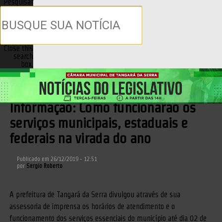
Pesquisar
Close this
search
box.
Previous
Next
UTILIDADE PÚBLICA
Informação: Como funcionarão os
serviços municipais, estaduais e
federais na virada do ano
Publicado em
26/12/2019 - 12:51
por
Sergio Roberto
A prefeitura de Tangará da Serra divulgou através de sua
assessoria de imprensa os horários de atendimento e o
funcionamento dos serviços essenciais do município até dia 02 de