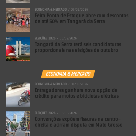
anterior o imposto estadual diminuía proporcionalmente, o que
ECONOMIA & MERCADO
06/08/2026
com a fixação atual não será possível. “Se isso acontecer, o peso
Feira Ponta de Estoque abre com descontos
do ICMS ser constante por litro na composição final do preço será
de até 50% em Tangará da Serra
maior. Até maior do que antes, possivelmente. Certamente isso vai
criar ruídos”, completa.
ELEIÇÕES 2026
06/08/2026
Tangará da Serra terá seis candidaturas
(Sapicuá Rádio News)
proporcionais nas eleições de outubro
Comentários Facebook
ECONOMIA & MERCADO
ECONOMIA & MERCADO
06/08/2026
Entregadores ganham nova opção de
crédito para motos e bicicletas elétricas
ELEIÇÕES 2026
05/08/2026
Convenções expõem fissuras na centro-
direita e acirram disputa em Mato Grosso