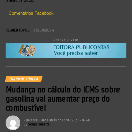
janeiro de 2020.
Comentários Facebook
RELATED TOPICS:
DESTAQUE 4
ADVERTISEMENT
UTILIDADE PÚBLICA
Mudança no cálculo do ICMS sobre
gasolina vai aumentar preço do
combustível
Published
3 anos atrás
on
05/06/2023 - 07:40
By
Sergio Roberto