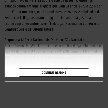
um valor fixo de R$ 1,22 sobre o litro da gasolina. Antes, os
estados cobravam uma alíquota que variava entre 17% e 22% por
litro. Com a mudança, os consumidores de 24 das 27 Unidades da
Federação (UFs) passaram a pagar mais caro pela gasolina, de
acordo com a Fecombustíveis (Federação Nacional do Comércio de
Combustíveis e de Lubrificantes).
Segundo a Agência Nacional de Petróleo, Gás Natural e
Biocombustíveis (ANP), o preço médio do litro da gasolina entre os
dias 21 de maio e 27 de maio foi de R$ 5,26. Como o ICMS médio,
ainda no antigo modelo, correspondia a 20,5% do preço da
gasolina, ou seja, R$ 1,08, segundo a Petrobras, o aumento com o
imposto fixo será de R$ 0,14 por litro, exceto nos estados de
CONTINUE READING
Alagoas, Amazonas e Piauí, onde a mudança, na verdade, barateou
o combustível.
O economista Lucas Matos destaca que a alta não prejudica apenas
os consumidores que têm nos veículos seus meios de locomoção. A
camada mais pobre da população e os motoristas de aplicativos de