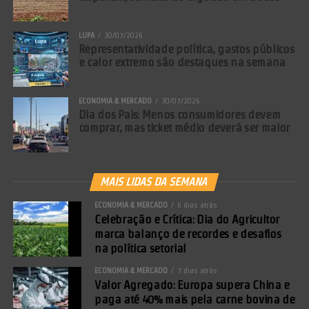
LUPA
30/07/2026
Representatividade política, gastos públicos
e calor extremo são destaques na semana
ECONOMIA & MERCADO
30/07/2026
Dia dos Pais: Menos consumidores devem
comprar, mas ticket médio deverá ser maior
MAIS LIDAS DA SEMANA
ECONOMIA & MERCADO
6 dias atrás
Celebração e Crítica: Dia do Agricultor
marca balanço de recordes e desafios
na política setorial
ECONOMIA & MERCADO
7 dias atrás
Valor Agregado: Europa supera China e
paga até 40% mais pela carne bovina de