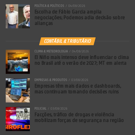
POLÍTICA & POLÍTICOS
04/08/2026
Escolha de Fábio Garcia amplia
negociações; Podemos adia decisão sobre
alianças
CONTÁBIL & TRIBUTÁRIO
CLIMA & METEOROLOGIA
04/08/2026
El Niño mais intenso deve influenciar o clima
no Brasil até o verão de 2027; MT em alerta
EMPRESAS & PRODUTOS
03/08/2026
Empresas têm mais dados e dashboards,
mas continuam tomando decisões ruins
POLICIAL
03/08/2026
Facções, tráfico de drogas e violência
mobilizam forças de segurança na região