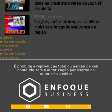
clima no Brasil até o verão de 2027; MT
em alerta
POLICIAL
4 dias atrás
Facções, tráfico de drogas e violência
mobilizam forças de segurança na
região
expediente
política de privacidade
últimas notícias
expediente
política de privacidade
últimas notícias
É proibida a reprodução total ou parcial de seu
conteúdo sem a autorização por escrito do
autor e / ou editor
Facebook
Youtube
Instagram
Whatsapp