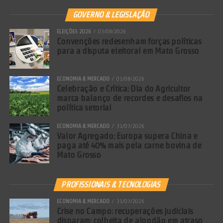
GOVERNO & LEGISLAÇÃO
ELEIÇÕES 2026
03/08/2026
Convenções redesenham forças políticas
para a disputa eleitoral em Mato Grosso
ECONOMIA & MERCADO
01/08/2026
Celebração e Crítica: Dia do Agricultor
marca balanço de recordes e desafios na
política setorial
ECONOMIA & MERCADO
31/07/2026
Valor Agregado: Europa supera China e
paga até 40% mais pela carne bovina de
Mato Grosso
PROFISSIONAIS & TECNOLOGIAS
ECONOMIA & MERCADO
31/07/2026
Crise no Campo: recuperações judiciais
disparam; colheita de algodão em atraso