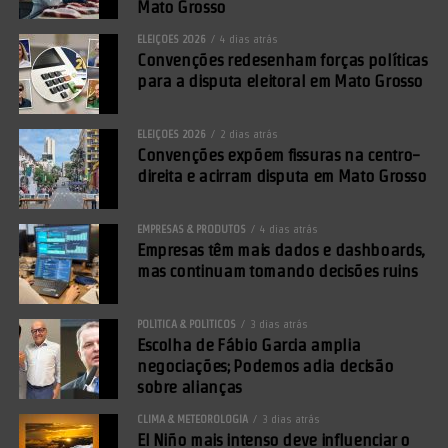
Mato Grosso
ELEIÇÕES 2026
4 dias atrás
Convenções redesenham forças políticas
para a disputa eleitoral em Mato Grosso
ELEIÇÕES 2026
2 dias atrás
Convenções expõem fissuras na centro-
direita e acirram disputa em Mato Grosso
EMPRESAS & PRODUTOS
4 dias atrás
Empresas têm mais dados e dashboards,
mas continuam tomando decisões ruins
POLÍTICA & POLÍTICOS
3 dias atrás
Escolha de Fábio Garcia amplia
negociações; Podemos adia decisão
sobre alianças
CLIMA & METEOROLOGIA
3 dias atrás
El Niño mais intenso deve influenciar o