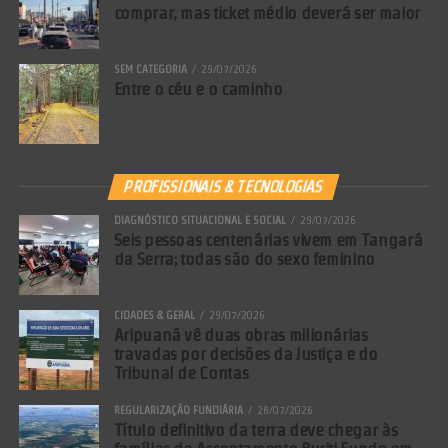
comprar, mas ticket médio deverá ser maior
SEM CATEGORIA
29/07/2026
Entre o céu e o caminho
PROFISSIONAIS & TECNOLOGIAS
DIAGNÓSTICO SITUACIONAL E SOCIAL
29/07/2026
Seis pessoas centenárias vivem em Tangará
da Serra; todas são do sexo feminino
CIDADES & GERAL
29/07/2026
Aripuanã vê duas obras milionárias
travadas por decisões da Justiça e do
Tribunal de Contas
REGULARIZAÇÃO FUNDIÁRIA
28/07/2026
Título definitivo da terra deve chegar às