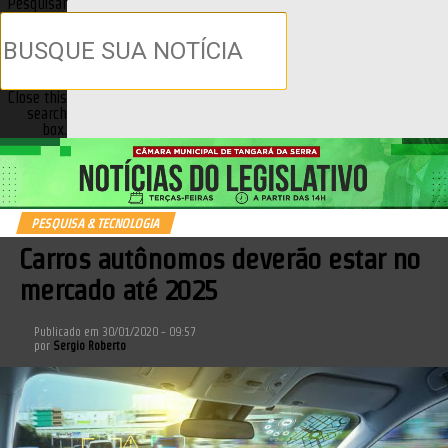
Pesquisar
Close this
search
box.
PESQUISA & TECNOLOGIA
Carros autônomos deverão estar no
mercado até 2025
Publicado em
30/01/2020 - 09:57
por
Sergio Roberto