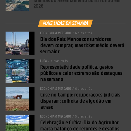
famílias do Assentamento Buriti Fundo em
2026
MAIS LIDAS DA SEMANA
ECONOMIA & MERCADO
6 dias atrás
Dia dos Pais: Menos consumidores
devem comprar, mas ticket médio deverá
ser maior
LUPA
6 dias atrás
Representatividade política, gastos
públicos e calor extremo são destaques
na semana
ECONOMIA & MERCADO
6 dias atrás
Crise no Campo: recuperações judiciais
disparam; colheita de algodão em
atraso
ECONOMIA & MERCADO
5 dias atrás
Celebração e Crítica: Dia do Agricultor
marca balanço de recordes e desafios