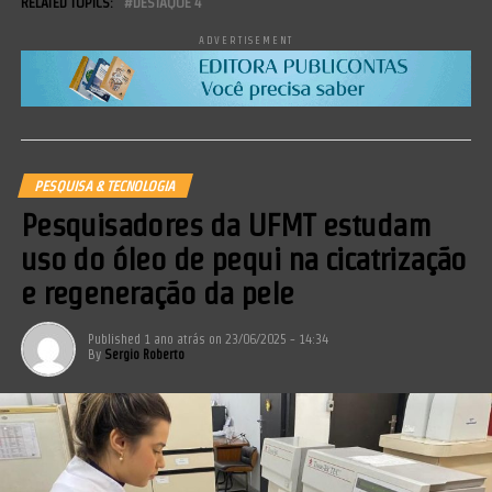
RELATED TOPICS:
DESTAQUE 4
ADVERTISEMENT
PESQUISA & TECNOLOGIA
Pesquisadores da UFMT estudam
uso do óleo de pequi na cicatrização
e regeneração da pele
Published
1 ano atrás
on
23/06/2025 - 14:34
By
Sergio Roberto