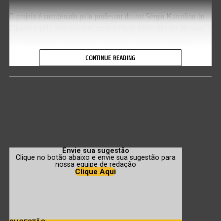
O projeto é coordenado pelo professor doutor Sérgio Marcelino de
Oliveira e pela professora doutora Kallyne Kioko Oliveira Mimura,
com financiamento do Governo de Mato Grosso, por meio da
Fundação de Amparo à Pesquisa do Estado de Mato Grosso
CONTINUE READING
(Fapemat).
Os frutos do experimento foram coletados e doados pelos
proprietários da Fazenda Recanto dos Guerreiros, no município
de Pontal do Araguaia.
Envie sua sugestão
Clique no botão abaixo e envie sua sugestão para
nossa equipe de redação
Clique Aqui