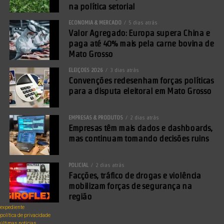
na política setorial
ECONOMIA & MERCADO
5 dias atrás
Valor Agregado: Europa supera China e
paga até 40% mais pela carne bovina de
Mato Grosso
ELEIÇÕES 2026
3 dias atrás
Convenções redesenham forças políticas
para a disputa eleitoral em Mato Grosso
EMPRESAS & PRODUTOS
2 dias atrás
Empresas têm mais dados e dashboards,
mas continuam tomando decisões ruins
POLICIAL
2 dias atrás
Facções, tráfico de drogas e violência
mobilizam forças de segurança na
região
expediente
política de privacidade
últimas notícias