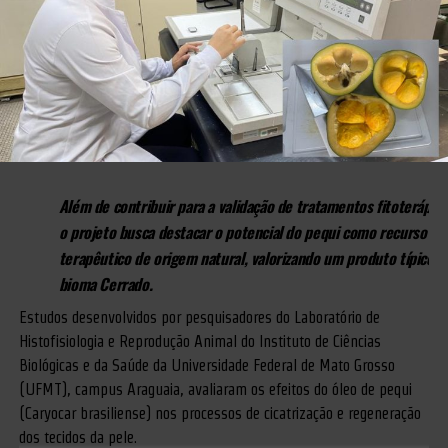
Além de contribuir para a validação de tratamentos fitoterápico
o projeto busca destacar o potencial do pequi como recurso
terapêutico de origem natural, valorizando um produto típico d
bioma Cerrado.
Estudos desenvolvidos por pesquisadores do Laboratório de
Histofisiologia e Reprodução Animal do Instituto de Ciências
Biológicas e da Saúde da Universidade Federal de Mato Grosso
(UFMT), campus Araguaia, avaliaram os efeitos do óleo de pequi
(Caryocar brasiliense) nos processos de cicatrização e regeneração
dos tecidos da pele.