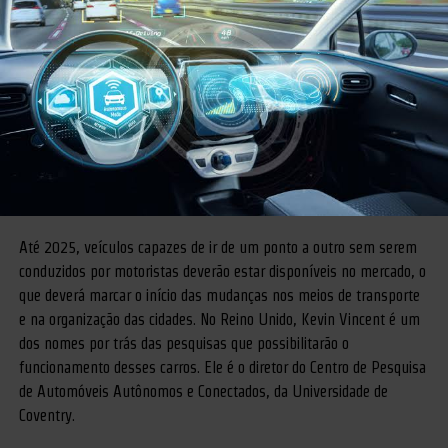
Até 2025, veículos capazes de ir de um ponto a outro sem serem
conduzidos por motoristas deverão estar disponíveis no mercado, o
que deverá marcar o início das mudanças nos meios de transporte
e na organização das cidades. No Reino Unido, Kevin Vincent é um
dos nomes por trás das pesquisas que possibilitarão o
funcionamento desses carros. Ele é o diretor do Centro de Pesquisa
de Automóveis Autônomos e Conectados, da Universidade de
Coventry.