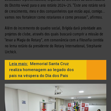
do Distrito 4440 para o ano rotário 2024-25. “Este ano rotário será
de crescimento, meu e dos companheiros que estão aqui, comigo…
vamos nos fortalecer como rotarianos e como pessoas”, afirmou.
Além do incremento do quadro social, Brígida dará prioridade aos
projetos do clube, através dos quais buscará cumprir a missão de
‘levar a Magia do Rotary”, em consonância com a filosofia contida
no lema rotário da presidente do Rotary International, Stephanie
Urchick.
Leia mais:
Memorial Santa Cruz
realiza homenagem ao legado dos
pais na véspera do Dia dos Pais