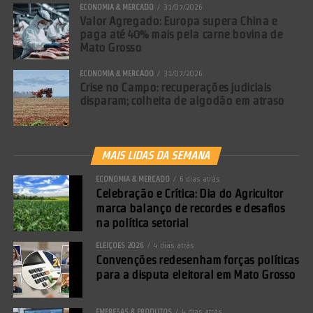
ECONOMIA & MERCADO
31/07/2026
Valor Agregado: Europa supera China e
paga até 40% mais pela carne bovina de
Mato Grosso
ECONOMIA & MERCADO
31/07/2026
Crise no Campo: recuperações judiciais
disparam; colheita de algodão em atraso
MAIS LIDAS DA SEMANA
ECONOMIA & MERCADO
6 dias atrás
Comentários Facebook
Celebração e Crítica: Dia do Agricultor
marca balanço de recordes e desafios
na política setorial
ELEIÇÕES 2026
4 dias atrás
Convenções redesenham forças políticas
para a disputa eleitoral em Mato Grosso
EMPRESAS & PRODUTOS
4 dias atrás