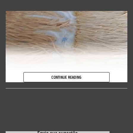
CONTINUE READING
A promoção será realizada nas dependências da igreja (foto acima),
localizada nos fundos da Escola Dom Bosco, no bairro Jardim
Tangará II, das 10h30 às 13h. A porção, suficiente para dois
adultos, será comercializada a R$ 50. Informações pelo telefone
(65) 99684-8357.
(
Veja anúncio imagem ao final do texto
)