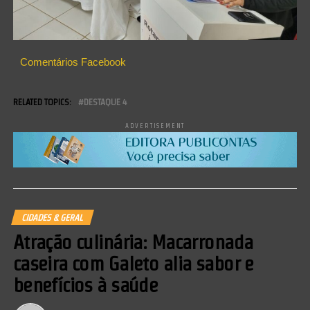
Comentários Facebook
RELATED TOPICS:
DESTAQUE 4
ADVERTISEMENT
CIDADES & GERAL
Atração culinária: Macarronada
caseira com Galeto alia sabor e
benefícios à saúde