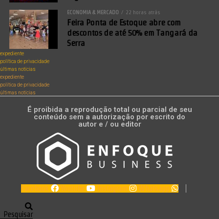
ECONOMIA & MERCADO
22 horas atrás
Feira Ponta de Estoque abre com
descontos de até 50% em Tangará da
Serra
expediente
política de privacidade
últimas notícias
expediente
política de privacidade
últimas notícias
É proibida a reprodução total ou parcial de seu
conteúdo sem a autorização por escrito do
autor e / ou editor
Facebook
Youtube
Instagram
Whatsapp
Pesquisar