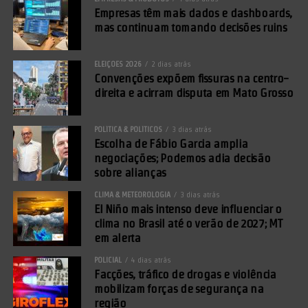
Empresas têm mais dados e dashboards,
mas continuam tomando decisões ruins
ELEIÇÕES 2026
2 dias atrás
Convenções expõem fissuras na centro-
direita e acirram disputa em Mato Grosso
POLÍTICA & POLÍTICOS
3 dias atrás
Escolha de Fábio Garcia amplia
negociações; Podemos adia decisão
sobre alianças
CLIMA & METEOROLOGIA
3 dias atrás
El Niño mais intenso deve influenciar o
clima no Brasil até o verão de 2027; MT
em alerta
POLICIAL
4 dias atrás
Facções, tráfico de drogas e violência
mobilizam forças de segurança na
região