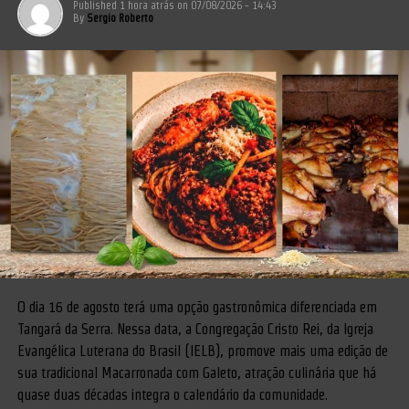
Published
1 hora atrás
on
07/08/2026 - 14:43
By
Sergio Roberto
O dia 16 de agosto terá uma opção gastronômica diferenciada em
Tangará da Serra. Nessa data, a Congregação Cristo Rei, da Igreja
Evangélica Luterana do Brasil (IELB), promove mais uma edição de
sua tradicional Macarronada com Galeto, atração culinária que há
quase duas décadas integra o calendário da comunidade.