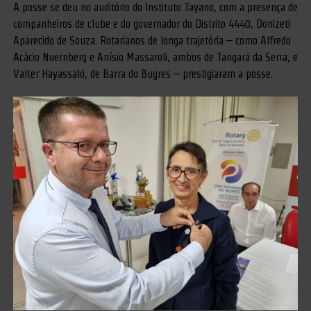
A posse se deu no auditório do Instituto Tayano, com a presença de
companheiros de clube e do governador do Distrito 4440, Donizeti
Aparecido de Souza. Rotarianos de longa trajetória – como Alfredo
Acácio Nuernberg e Anísio Massaroli, ambos de Tangará da Serra, e
Valter Hayassaki, de Barra do Bugres – prestigiaram a posse.