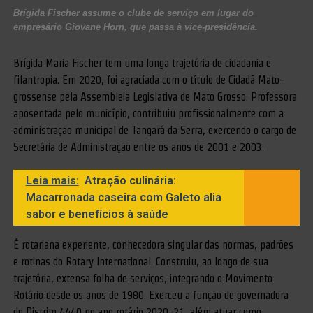
Brígida Fischer assume o clube de serviço em lugar do
empresário Giovane Horn, que passa à vice-presidência.
Brígida Maria Fischer tem uma longa trajetória de cidadania e
filantropia. Em 2020, foi agraciada com o título de Cidadã Mato-
grossense pela Assembleia Legislativa de Mato Grosso. Professora
aposentada pelo município, contribuiu profissionalmente com a
administração municipal de Tangará da Serra, exercendo o cargo de
Secretária de Administração entre os anos de 2001 e 2003.
Leia mais:
Atração culinária:
Macarronada caseira com Galeto alia
sabor e benefícios à saúde
É rotariana experiente, conhecedora singular das normas, padrões
e rotinas do Rotary International. Construiu, ao longo de sua
trajetória, extensa folha de serviços, integrando o Movimento
Rotário desde os anos de 1980. Exerceu a função de governadora
do Distrito 4440 no ano rotário 2020-21, além atuar como