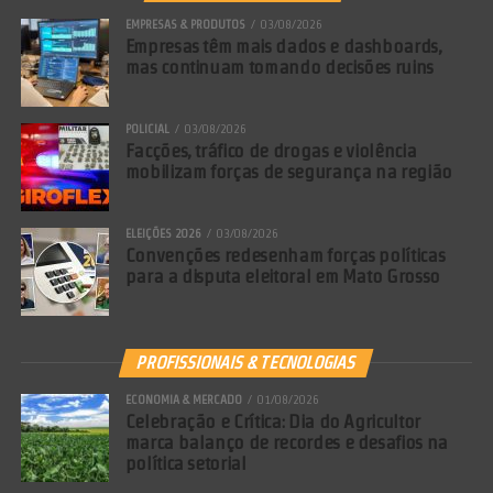
EMPRESAS & PRODUTOS
03/08/2026
Empresas têm mais dados e dashboards,
mas continuam tomando decisões ruins
POLICIAL
03/08/2026
Facções, tráfico de drogas e violência
mobilizam forças de segurança na região
ELEIÇÕES 2026
03/08/2026
Convenções redesenham forças políticas
para a disputa eleitoral em Mato Grosso
PROFISSIONAIS & TECNOLOGIAS
ECONOMIA & MERCADO
01/08/2026
Celebração e Crítica: Dia do Agricultor
marca balanço de recordes e desafios na
política setorial