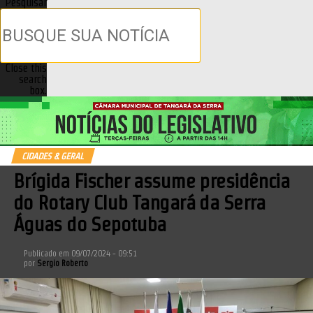
Pesquisar
Close this
search
box.
CIDADES & GERAL
Brígida Fischer assume presidência
do Rotary Club Tangará da Serra
Águas do Sepotuba
Publicado em
09/07/2024 - 09:51
por
Sergio Roberto