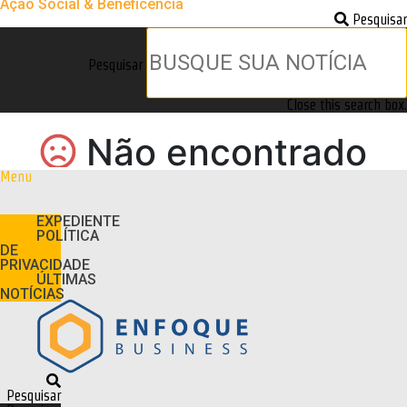
Ação Social & Beneficência
Pesquisar
Pesquisar
Close this search box.
Menu
EXPEDIENTE
POLÍTICA
DE
PRIVACIDADE
ÚLTIMAS
NOTÍCIAS
Pesquisar