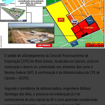
O pedido de alfandegamento da Zona de Processamento de
Exportação (ZPE) de Mato Grosso, localizada em Cáceres, está em
elaboração e deverá ser protocolado nos próximos dias junto à
Receita Federal (RF). A confirmação é da Administradora da ZPE de
Cáceres – AZPEC.
Segundo o presidente da administradora, engenheiro Adílson
Domingos dos Reis, o processo em elaboração já é de
conhecimento da alta cúpula da RF e será apreciado considerando