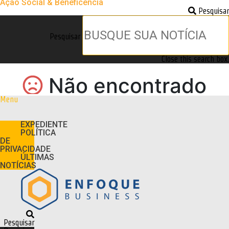
Ação Social & Beneficência
Pesquisar
Pesquisar
Close this search box.
Menu
EXPEDIENTE
POLÍTICA
DE
PRIVACIDADE
ÚLTIMAS
NOTÍCIAS
Pesquisar