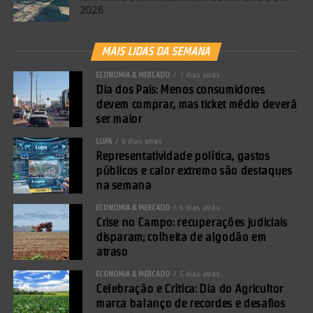
2026
MAIS LIDAS DA SEMANA
ECONOMIA & MERCADO
7 dias atrás
Dia dos Pais: Menos consumidores
devem comprar, mas ticket médio deverá
ser maior
LUPA
6 dias atrás
Representatividade política, gastos
públicos e calor extremo são destaques
na semana
ECONOMIA & MERCADO
6 dias atrás
Crise no Campo: recuperações judiciais
disparam; colheita de algodão em
atraso
ECONOMIA & MERCADO
5 dias atrás
Celebração e Crítica: Dia do Agricultor
marca balanço de recordes e desafios