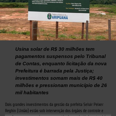
Usina solar de R$ 30 milhões tem
pagamentos suspensos pelo Tribunal
de Contas, enquanto licitação da nova
Prefeitura é barrada pela Justiça;
investimentos somam mais de R$ 40
milhões e pressionam município de 26
mil habitantes
Dois grandes investimentos da gestão da prefeita Seluir Peixer
Reghin (União) estão sob intervenção dos órgãos de controle e