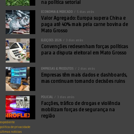
na política setorial
ECONOMIA & MERCADO
5 dias atrás
Valor Agregado: Europa supera China e
paga até 40% mais pela carne bovina de
Mato Grosso
ELEIÇÕES 2026
3 dias atrás
Convenções redesenham forças políticas
para a disputa eleitoral em Mato Grosso
EMPRESAS & PRODUTOS
2 dias atrás
Empresas têm mais dados e dashboards,
mas continuam tomando decisões ruins
POLICIAL
3 dias atrás
Facções, tráfico de drogas e violência
mobilizam forças de segurança na
região
expediente
política de privacidade
últimas notícias