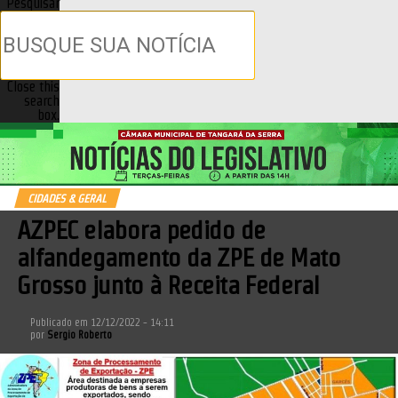
Pesquisar
Close this
search
box.
CIDADES & GERAL
AZPEC elabora pedido de
alfandegamento da ZPE de Mato
Grosso junto à Receita Federal
Publicado em
12/12/2022 - 14:11
por
Sergio Roberto