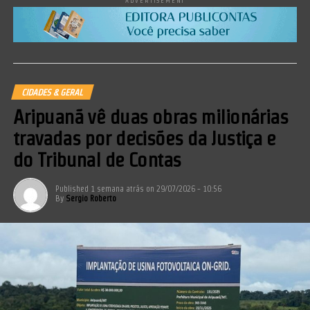
ADVERTISEMENT
CIDADES & GERAL
Aripuanã vê duas obras milionárias
travadas por decisões da Justiça e
do Tribunal de Contas
Published
1 semana atrás
on
29/07/2026 - 10:56
By
Sergio Roberto