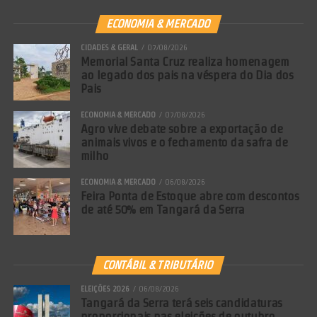
ECONOMIA & MERCADO
CIDADES & GERAL
07/08/2026
Memorial Santa Cruz realiza homenagem
ao legado dos pais na véspera do Dia dos
Pais
ECONOMIA & MERCADO
07/08/2026
Agro vive debate sobre a exportação de
animais vivos e o fechamento da safra de
milho
ECONOMIA & MERCADO
06/08/2026
Feira Ponta de Estoque abre com descontos
de até 50% em Tangará da Serra
CONTÁBIL & TRIBUTÁRIO
ELEIÇÕES 2026
06/08/2026
Tangará da Serra terá seis candidaturas
proporcionais nas eleições de outubro