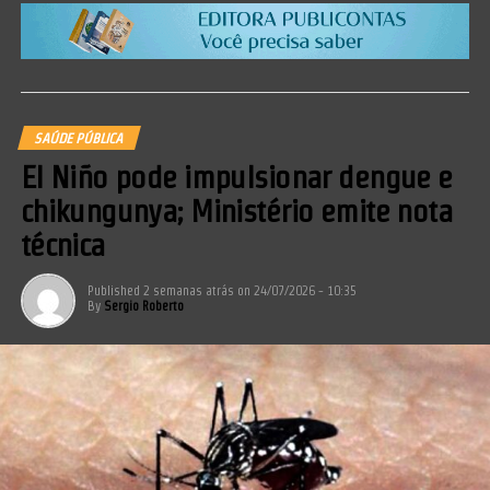
SAÚDE PÚBLICA
El Niño pode impulsionar dengue e
chikungunya; Ministério emite nota
técnica
Published
2 semanas atrás
on
24/07/2026 - 10:35
By
Sergio Roberto