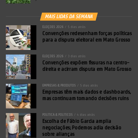
MAIS LIDAS DA SEMANA
ELEIÇÕES 2026
5 dias atrás
Convenções redesenham forças políticas
para a disputa eleitoral em Mato Grosso
ELEIÇÕES 2026
3 dias atrás
Convenções expõem fissuras na centro-
direita e acirram disputa em Mato Grosso
EMPRESAS & PRODUTOS
5 dias atrás
Empresas têm mais dados e dashboards,
mas continuam tomando decisões ruins
POLÍTICA & POLÍTICOS
4 dias atrás
Escolha de Fábio Garcia amplia
negociações; Podemos adia decisão
sobre alianças