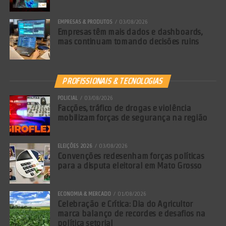
EMPRESAS & PRODUTOS
03/08/2026
Empresas têm mais dados e dashboards,
mas continuam tomando decisões ruins
PROFISSIONAIS & TECNOLOGIAS
POLICIAL
03/08/2026
Facções, tráfico de drogas e violência
mobilizam forças de segurança na região
ELEIÇÕES 2026
03/08/2026
Convenções redesenham forças políticas
para a disputa eleitoral em Mato Grosso
ECONOMIA & MERCADO
01/08/2026
Celebração e Crítica: Dia do Agricultor
marca balanço de recordes e desafios na
política setorial