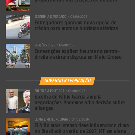
ECONOMIA & MERCADO
06/08/2026
Entregadores ganham nova opção de
crédito para motos e bicicletas elétricas
ELEIÇÕES 2026
05/08/2026
Convenções expõem fissuras na centro-
direita e acirram disputa em Mato Grosso
GOVERNO & LEGISLAÇÃO
POLÍTICA & POLÍTICOS
04/08/2026
Escolha de Fábio Garcia amplia
negociações; Podemos adia decisão sobre
alianças
CLIMA & METEOROLOGIA
04/08/2026
El Niño mais intenso deve influenciar o clima
no Brasil até o verão de 2027; MT em alerta