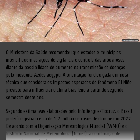
O Ministério da Saúde recomendou que estados e municípios
intensifiquem as ações de vigilância e controle das arboviroses
diante da possibilidade de aumento na transmissão de doenças
pelo mosquito Aedes aegypti. A orientação foi divulgada em nota
técnica que considera os impactos esperados do fenômeno El Niño,
previsto para influenciar o clima brasileiro a partir do segundo
semestre deste ano.
Segundo estimativas elaboradas pelo InfoDengue/Fiocruz, o Brasil
poderá registrar cerca de 1,7 milhão de casos de dengue em 2027.
De acordo com a Organização Meteorológica Mundial (WMO) e o
Instituto Nacional de Meteorologia (Inmet), a combinação de