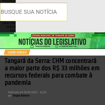
Pesquisar
Close this
search
box.
SAÚDE PÚBLICA
Tangará da Serra: CHM concentrará
a maior parte dos R$ 33 milhões em
recursos federais para combate à
pandemia
Publicado em
05/05/2020 - 10:28
por
Sergio Roberto