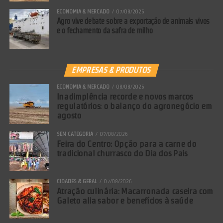
ECONOMIA & MERCADO
07/08/2026
Agro vive debate sobre a exportação de animais vivos
e o fechamento da safra de milho
EMPRESAS & PRODUTOS
ECONOMIA & MERCADO
08/08/2026
Inadimplência recorde e novos marcos
regulatórios: o balanço do agronegócio em
agosto
SEM CATEGORIA
07/08/2026
Feira do Centro: Opção para a carne do
tradicional churrasco do Dia dos Pais
CIDADES & GERAL
07/08/2026
Atração culinária: Macarronada caseira com
Galeto alia sabor e benefícios à saúde