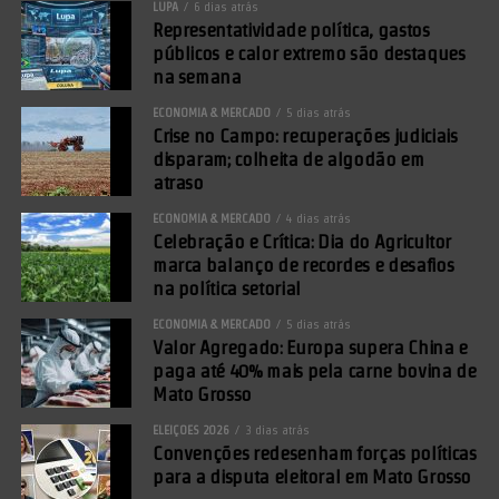
LUPA
6 dias atrás
Representatividade política, gastos
públicos e calor extremo são destaques
na semana
ECONOMIA & MERCADO
5 dias atrás
Crise no Campo: recuperações judiciais
disparam; colheita de algodão em
atraso
ECONOMIA & MERCADO
4 dias atrás
Celebração e Crítica: Dia do Agricultor
marca balanço de recordes e desafios
na política setorial
ECONOMIA & MERCADO
5 dias atrás
Valor Agregado: Europa supera China e
paga até 40% mais pela carne bovina de
Mato Grosso
ELEIÇÕES 2026
3 dias atrás
Convenções redesenham forças políticas
para a disputa eleitoral em Mato Grosso