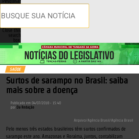
Pesquisar
Close this
search
box.
SAÚDE
Surtos de sarampo no Brasil: saiba
mais sobre a doença
Publicado em
04/07/2018 - 15:40
por
Da Redação
Arquivo/Agência Brasil/Agência Brasil
Pelo menos três estados brasileiros têm surtos confirmados de
sarampo este ano. Amazonas e Roraima, juntos, contabilizam