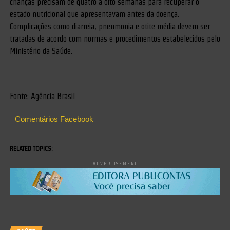
crianças precisam de quatro a oito semanas para recuperar o
estado nutricional que apresentavam antes da doença.
Complicações como diarreia, pneumonia e otite média devem ser
tratadas de acordo com normas e procedimentos estabelecidos pelo
Ministério da Saúde.
Fonte: Agência Brasil
Comentários Facebook
RELATED TOPICS:
ADVERTISEMENT