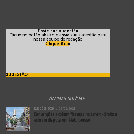
rapidamente, o tecido cutâneo precisa se retrair para se adaptar ao
novo corpo. Isso nem sempre acontece na mesma proporção.
Fatores como idade, genética, qualidade do colágeno, quantidade de
peso perdido e preservação muscular influenciam diretamente
Envie sua sugestão
nesse processo.
Clique no botão abaixo e envie sua sugestão para
nossa equipe de redação
Clique Aqui
SUGESTÃO
ÚLTIMAS NOTÍCIAS
ELEIÇÕES 2026
05/08/2026
Convenções expõem fissuras na centro-direita e
acirram disputa em Mato Grosso
Quando há perda muscular importante, a tendência é
que a flacidez fique ainda mais evidente. Braços,