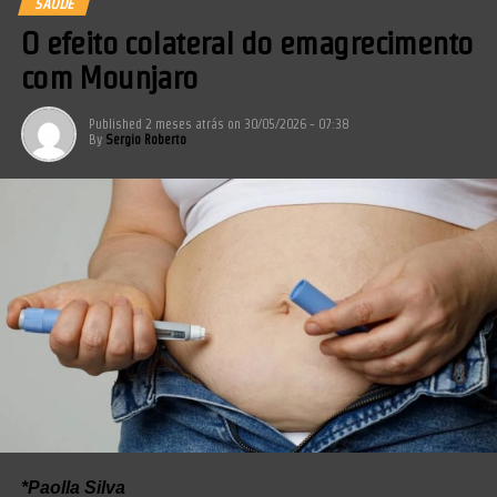
SAÚDE
O efeito colateral do emagrecimento
com Mounjaro
Published
2 meses atrás
on
30/05/2026 - 07:38
By
Sergio Roberto
*Paolla Silva