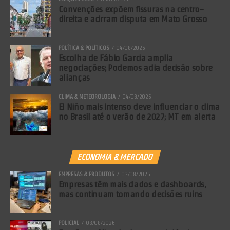
Convenções expõem fissuras na centro-
direita e acirram disputa em Mato Grosso
POLÍTICA & POLÍTICOS
04/08/2026
Escolha de Fábio Garcia amplia
negociações; Podemos adia decisão sobre
alianças
CLIMA & METEOROLOGIA
04/08/2026
El Niño mais intenso deve influenciar o clima
no Brasil até o verão de 2027; MT em alerta
ECONOMIA & MERCADO
EMPRESAS & PRODUTOS
03/08/2026
Empresas têm mais dados e dashboards,
mas continuam tomando decisões ruins
POLICIAL
03/08/2026