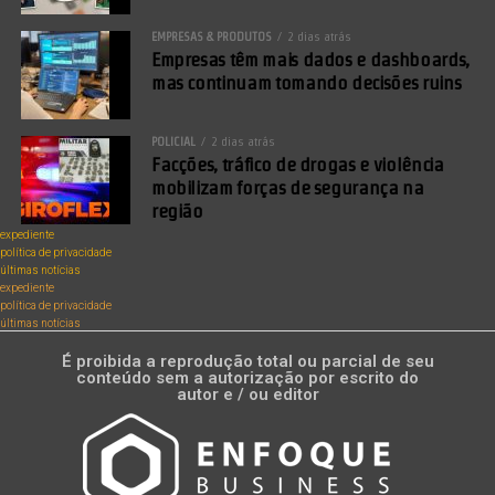
EMPRESAS & PRODUTOS
2 dias atrás
Empresas têm mais dados e dashboards,
mas continuam tomando decisões ruins
POLICIAL
2 dias atrás
Facções, tráfico de drogas e violência
mobilizam forças de segurança na
região
expediente
política de privacidade
últimas notícias
expediente
política de privacidade
últimas notícias
É proibida a reprodução total ou parcial de seu
conteúdo sem a autorização por escrito do
autor e / ou editor