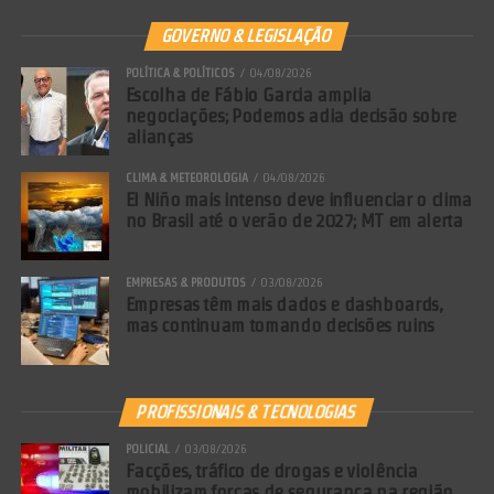
GOVERNO & LEGISLAÇÃO
POLÍTICA & POLÍTICOS
04/08/2026
Escolha de Fábio Garcia amplia
negociações; Podemos adia decisão sobre
alianças
CLIMA & METEOROLOGIA
04/08/2026
El Niño mais intenso deve influenciar o clima
no Brasil até o verão de 2027; MT em alerta
EMPRESAS & PRODUTOS
03/08/2026
Empresas têm mais dados e dashboards,
mas continuam tomando decisões ruins
PROFISSIONAIS & TECNOLOGIAS
POLICIAL
03/08/2026
Facções, tráfico de drogas e violência
mobilizam forças de segurança na região