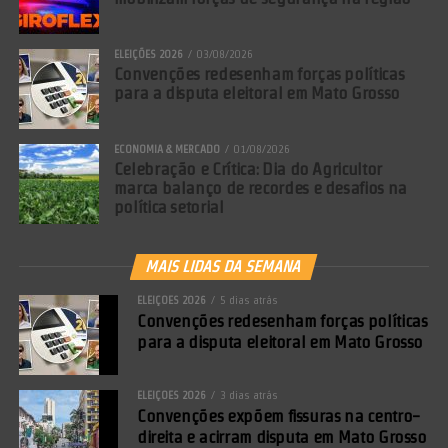
ELEIÇÕES 2026
03/08/2026
Convenções redesenham forças políticas
para a disputa eleitoral em Mato Grosso
ECONOMIA & MERCADO
01/08/2026
Celebração e Crítica: Dia do Agricultor
marca balanço de recordes e desafios na
política setorial
MAIS LIDAS DA SEMANA
ELEIÇÕES 2026
5 dias atrás
Convenções redesenham forças políticas
para a disputa eleitoral em Mato Grosso
ELEIÇÕES 2026
3 dias atrás
Convenções expõem fissuras na centro-
direita e acirram disputa em Mato Grosso