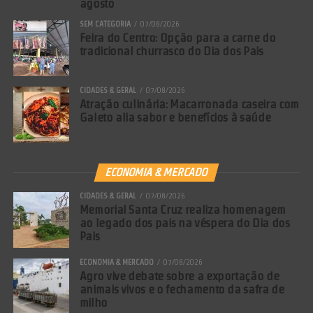
agosto
SEM CATEGORIA
07/08/2026
Feira do Centro: Opção para a carne do
tradicional churrasco do Dia dos Pais
CIDADES & GERAL
07/08/2026
Atração culinária: Macarronada caseira com
Galeto alia sabor e benefícios à saúde
ECONOMIA & MERCADO
CIDADES & GERAL
07/08/2026
Memorial Santa Cruz realiza homenagem
ao legado dos pais na véspera do Dia dos
Pais
ECONOMIA & MERCADO
07/08/2026
Agro vive debate sobre a exportação de
animais vivos e o fechamento da safra de
milho