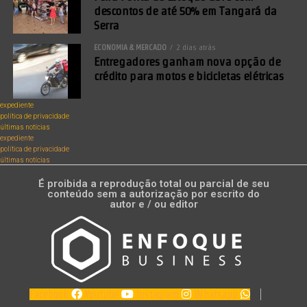
descontos de até 50% em Tangará da
Serra
ECONOMIA & MERCADO
2 dias atrás
Entregadores ganham nova opção de
crédito para motos e bicicletas elétricas
expediente
política de privacidade
últimas notícias
expediente
política de privacidade
últimas notícias
É proibida a reprodução total ou parcial de seu
conteúdo sem a autorização por escrito do
autor e / ou editor
Facebook
Youtube
Instagram
Whatsapp