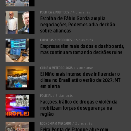
POLÍTICA & POLÍTICOS
4 dias atrás
Escolha de Fábio Garcia amplia
negociações; Podemos adia decisão
sobre alianças
EMPRESAS & PRODUTOS
5 dias atrás
Empresas têm mais dados e dashboards,
mas continuam tomando decisões ruins
CLIMA & METEOROLOGIA
4 dias atrás
El Niño mais intenso deve influenciar o
clima no Brasil até o verão de 2027; MT
em alerta
POLICIAL
5 dias atrás
Facções, tráfico de drogas e violência
mobilizam forças de segurança na
região
ECONOMIA & MERCADO
2 dias atrás
Feira Ponta de Estoque abre com