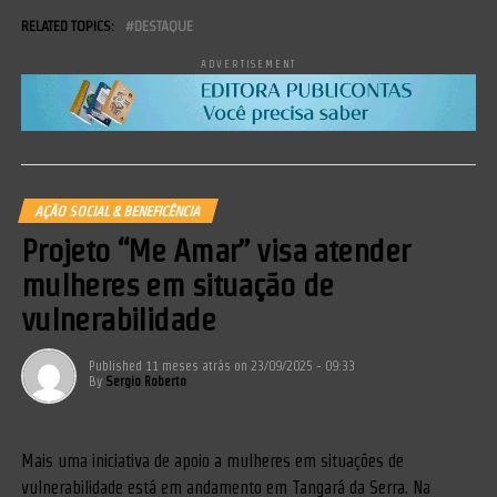
RELATED TOPICS:
DESTAQUE
ADVERTISEMENT
AÇÃO SOCIAL & BENEFICÊNCIA
Projeto “Me Amar” visa atender
mulheres em situação de
vulnerabilidade
Published
11 meses atrás
on
23/09/2025 - 09:33
By
Sergio Roberto
Mais uma iniciativa de apoio a mulheres em situações de
vulnerabilidade está em andamento em Tangará da Serra. Na