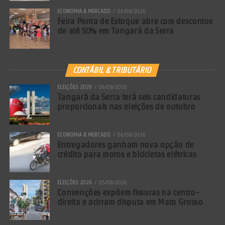
ECONOMIA & MERCADO
06/08/2026
Feira Ponta de Estoque abre com descontos
de até 50% em Tangará da Serra
CONTÁBIL & TRIBUTÁRIO
ELEIÇÕES 2026
06/08/2026
Tangará da Serra terá seis candidaturas
proporcionais nas eleições de outubro
ECONOMIA & MERCADO
06/08/2026
Entregadores ganham nova opção de
crédito para motos e bicicletas elétricas
ELEIÇÕES 2026
05/08/2026
Convenções expõem fissuras na centro-
direita e acirram disputa em Mato Grosso