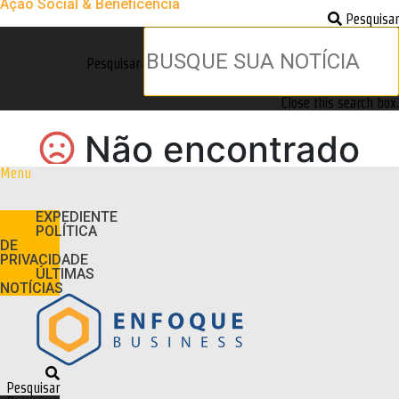
Ação Social & Beneficência
Pesquisar
Pesquisar
Close this search box.
Menu
EXPEDIENTE
POLÍTICA
DE
PRIVACIDADE
ÚLTIMAS
NOTÍCIAS
Pesquisar