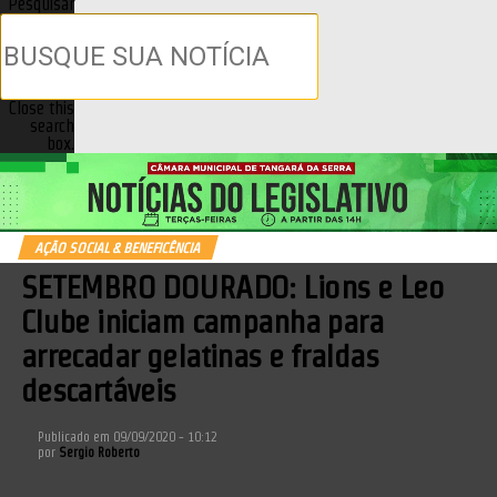
Pesquisar
Close this
search
box.
AÇÃO SOCIAL & BENEFICÊNCIA
SETEMBRO DOURADO: Lions e Leo
Clube iniciam campanha para
arrecadar gelatinas e fraldas
descartáveis
Publicado em
09/09/2020 - 10:12
por
Sergio Roberto