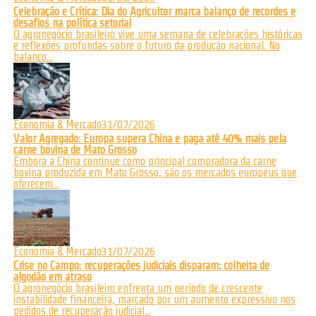
Celebração e Crítica: Dia do Agricultor marca balanço de recordes e
desafios na política setorial
O agronegócio brasileiro vive uma semana de celebrações históricas
e reflexões profundas sobre o futuro da produção nacional. No
balanço...
Economia & Mercado
31/07/2026
Valor Agregado: Europa supera China e paga até 40% mais pela
carne bovina de Mato Grosso
Embora a China continue como principal compradora da carne
bovina produzida em Mato Grosso, são os mercados europeus que
oferecem...
Economia & Mercado
31/07/2026
Crise no Campo: recuperações judiciais disparam; colheita de
algodão em atraso
O agronegócio brasileiro enfrenta um período de crescente
instabilidade financeira, marcado por um aumento expressivo nos
pedidos de recuperação judicial...