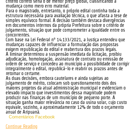
critério correto seria o de menor preço global, classificando a
mudança como mero erro material.
Para o magistrado, entretanto, o próprio edital continha toda a
estrutura necessária para avaliação técnica, o que afasta a tese de
simples equívoco formal. A decisão também destaca divergências
em documentos internos da própria Prefeitura sobre o critério de
julgamento, situação que pode comprometer a igualdade entre os
concorrentes.
Com base na Lei Federal nº 14.133/2021, a Justiça entendeu que
mudanças capazes de influenciar a formulação das propostas
exigem republicação do edital e reabertura dos prazos legais.
A liminar determinou a suspensão imediata da licitação, proibiu
adjudicação, homologação, assinatura de contrato ou emissão de
ordem de serviço e concedeu ao município a possibilidade de corrigir
integralmente o edital, republicá-lo e reabrir os prazos antes de
retomar o certame.
As duas decisões, embora cautelares e ainda sujeitas ao
julgamento de mérito, colocam sob questionamento dois dos
maiores projetos da atual administração municipal e evidenciam o
elevado impacto que investimentos dessa magnitude podem
produzir nas finanças de um município de pequeno porte. A
situação ganha maior relevância no caso da usina solar, cujo custo
equivale, sozinho, a aproximadamente 12% de todo o orçamento
anual de Aripuanã.
Comentários Facebook
Continue Reading