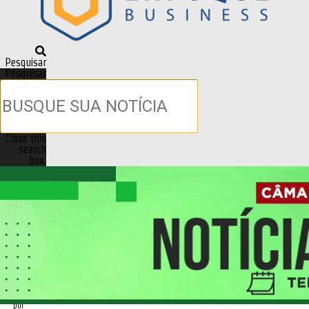
Pesquisar
Pesquisar
Close this
search
box.
Previous
Next
Cidades & Geral
Samae: Represa é esvaziada para
limpeza; Certame para captação de
água no Sepotuba inicia ainda
esta semana
Publicado em
28/04/2020 - 19:13
por