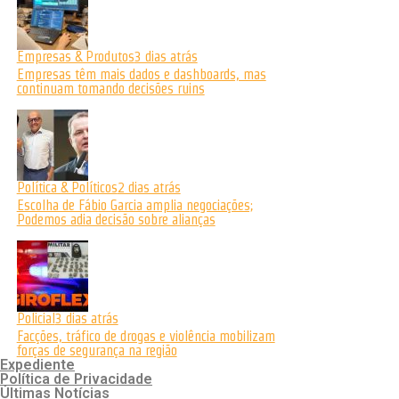
Empresas & Produtos
3 dias atrás
Empresas têm mais dados e dashboards, mas
continuam tomando decisões ruins
Política & Políticos
2 dias atrás
Escolha de Fábio Garcia amplia negociações;
Podemos adia decisão sobre alianças
Policial
3 dias atrás
Facções, tráfico de drogas e violência mobilizam
forças de segurança na região
Expediente
Política de Privacidade
Últimas Notícias