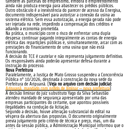
também as parcelas do empréstimo, embora o empreendimento
ainda não produza energia para abastecer os prédios públicos.
Outro obstáculo é a inexistência do parecer de acesso da Energisa,
documento indispensável para autorizar a conexão da usina ao
sistema elétrico. Sem essa autorização, a energia gerada não pode
ser injetada na rede, impedindo a compensação dos créditos e
adiando a economia prometida.
Na prática, o município corre o risco de enfrentar uma dupla
despesa: continuar pagando integralmente as contas de energia
elétrica das repartições públicas e, simultaneamente, arcar com as
prestações do financiamento de uma usina que não está
funcionando.
A decisão do TCE é cautelar e não representa julgamento definitivo.
Os responsáveis ainda poderão apresentar defesa durante a
instrução do processo.
Nova Prefeitura
Paralelamente, a Justiça de Mato Grosso suspendeu a Concorrência
Pública nº 10/2026, destinada à construção da nova sede da
Prefeitura de Aripuanã. (
Veja no arquivo com decisão judicial:
Aripuanã, mandado com prdido de liminar – nova prefeitura
)
A decisão liminar do juiz substituto Yago da Silva Sebastião
atendeu mandado de segurança apresentado por uma das
empresas participantes do certame, que apontou possíveis
ilegalidades na condução da licitação.
Segundo a decisão, houve alteração substancial do edital na
véspera da abertura das propostas. O documento originalmente
previa julgamento pelo critério de técnica e preço, mas, um dia
antes da sessão pública, a Administração Municipal informou que o