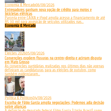
Economia & Mercado
06/08/2026
Entregadores ganham nova opção de crédito para motos e
bicicletas elétricas
Parceria entre CAIXA e iFood amplia acesso a financiamento de até
R$ 30 mil para aquisição de veículos utilizados nas...
Economia & Mercado
Eleições 2026
05/08/2026
Convenções expõem fissuras na centro-direita e acirram disputa
em Mato Grosso
As convenções partidárias realizadas nos últimos dias não apenas
definiram as candidaturas para as eleições de outubro, como
também evidenciaram...
Política & Políticos
04/08/2026
Escolha de Fábio Garcia amplia negociações; Podemos adia decisão
sobre alianças
A definição do deputado federal Fábio Garcia (União Brasil) como