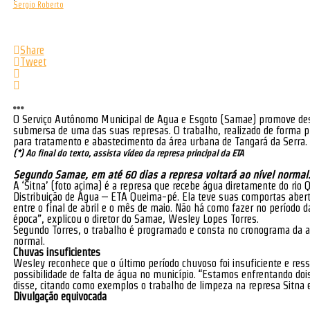
Sergio Roberto
Share
Tweet
O Serviço Autônomo Municipal de Água e Esgoto (Samae) promove desde
submersa de uma das suas represas. O trabalho, realizado de forma 
para tratamento e abastecimento da área urbana de Tangará da Serra.
(*) Ao final do texto, assista vídeo da represa principal da ETA
Segundo Samae, em até 60 dias a represa voltará ao nível normal
A ‘Sitna’ (foto acima) é a represa que recebe água diretamente do ri
Distribuição de Água – ETA Queima-pé. Ela teve suas comportas aberta
entre o final de abril e o mês de maio. Não há como fazer no período 
época”, explicou o diretor do Samae, Wesley Lopes Torres.
Segundo Torres, o trabalho é programado e consta no cronograma da au
normal.
Chuvas insuficientes
Wesley reconhece que o último período chuvoso foi insuficiente e res
possibilidade de falta de água no município. “Estamos enfrentando d
disse, citando como exemplos o trabalho de limpeza na represa Sitna 
Divulgação equivocada