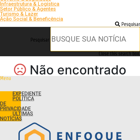
Infraestrutura & Logística
Setor Público & Agentes
Turismo & Lazer
Ação Social & Beneficência
Pesquisar
Pesquisar
Close this search box.
Menu
EXPEDIENTE
POLÍTICA
DE
PRIVACIDADE
ÚLTIMAS
NOTÍCIAS