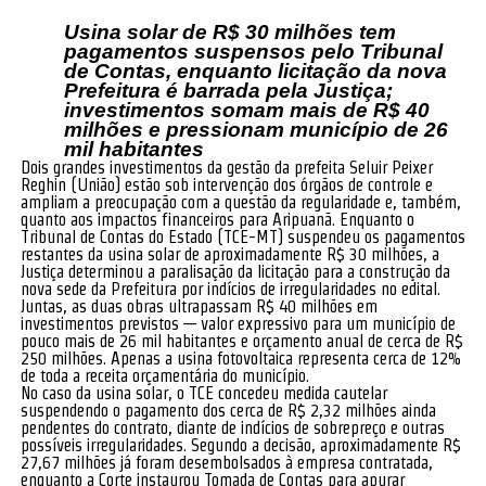
Usina solar de R$ 30 milhões tem
pagamentos suspensos pelo Tribunal
de Contas, enquanto licitação da nova
Prefeitura é barrada pela Justiça;
investimentos somam mais de R$ 40
milhões e pressionam município de 26
mil habitantes
Dois grandes investimentos da gestão da prefeita Seluir Peixer
Reghin (União) estão sob intervenção dos órgãos de controle e
ampliam a preocupação com a questão da regularidade e, também,
quanto aos impactos financeiros para Aripuanã. Enquanto o
Tribunal de Contas do Estado (TCE-MT) suspendeu os pagamentos
restantes da usina solar de aproximadamente R$ 30 milhões, a
Justiça determinou a paralisação da licitação para a construção da
nova sede da Prefeitura por indícios de irregularidades no edital.
Juntas, as duas obras ultrapassam R$ 40 milhões em
investimentos previstos — valor expressivo para um município de
pouco mais de 26 mil habitantes e orçamento anual de cerca de R$
250 milhões. Apenas a usina fotovoltaica representa cerca de 12%
de toda a receita orçamentária do município.
No caso da usina solar, o TCE concedeu medida cautelar
suspendendo o pagamento dos cerca de R$ 2,32 milhões ainda
pendentes do contrato, diante de indícios de sobrepreço e outras
possíveis irregularidades. Segundo a decisão, aproximadamente R$
27,67 milhões já foram desembolsados à empresa contratada,
enquanto a Corte instaurou Tomada de Contas para apurar