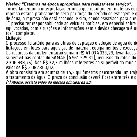
Wesley: “Estamos na época apropriada para realizar este serviço”.
Torres lamentou a interpretação errônea que resultou em matérias eq
represa estaria praticamente seca por força do período de estiagem e q
de água, a represa não está secando, e sim, sendo esvaziada para a r
“É preciso ter responsabilidade ao veicular notícias, em especial sobr
equivocadas, com situações e informações sem a devida checagem é um
toa”, completou.
Licitação
O processo licitatório para as obras de captação e adução de água do r
licitações em lotes para aquisição de material, equipamentos e execuçã
Os recursos da suplementação somam R$ 41.034.033,29, levantados a p
superávit nas contas do SAMAE (4.561.579,32), recursos do rateio do
2.306.938,75). Nos R$ 32,3 milhões referentes ao superávit do munic
valor de R$ 2.082.360,02.
A obra consistirá em adutora de 14,5 quilômetros percorrendo um traj
o tratamento da água. O prazo de conclusão deverá ficar entre três e q
(*) Abaixo, assista vídeo da represa principal da ETA