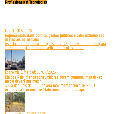
Profissionais & Tecnologias
Lupa
30/07/2026
Representatividade política, gastos públicos e calor extremo são
destaques na semana
As articulações para as eleições de 2026 já movimentam Tangará
da Serra e região, mas um velho obstáculo volta a...
Economia & Mercado
30/07/2026
Dia dos Pais: Menos consumidores devem comprar, mas ticket
médio deverá ser maior
O Dia dos Pais de 2026 deverá movimentar cerca de R$ 414
milhões na economia de Mato Grosso, com destaque...
Sem categoria
29/07/2026