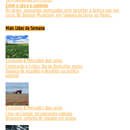
Entre o céu e o caminho
Às vezes, passamos apressados sem perceber a beleza que nos
cerca. No Bosque Municipal, em Tangará da Serra, as flores...
Mais Lidas da Semana
Economia & Mercado
6 dias atrás
Celebração e Crítica: Dia do Agricultor marca
balanço de recordes e desafios na política
setorial
Economia & Mercado
7 dias atrás
Crise no Campo: recuperações judiciais
disparam; colheita de algodão em atraso