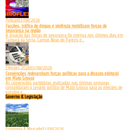
Policial
03/08/2026
Facções, tráfico de drogas e violência mobilizam forças de
segurança na região
A atuação das forças de segurança foi intensa nos últimos dias em
Tangará da Serra, Campo Novo do Parecis e...
Eleições 2026
03/08/2026
Convenções redesenham forças políticas para a disputa eleitoral
em Mato Grosso
As convenções partidárias realizadas nas últimas semanas
consolidaram o cenário político de Mato Grosso para as eleições de
outubro e...
Governo & Legislação
Economia & Mercado
01/08/2026