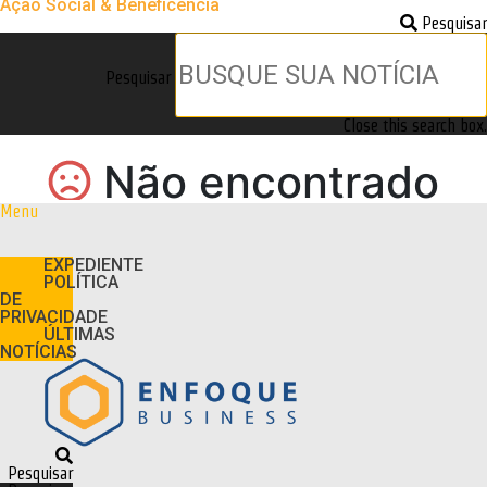
Ação Social & Beneficência
Pesquisar
Pesquisar
Close this search box.
Menu
EXPEDIENTE
POLÍTICA
DE
PRIVACIDADE
ÚLTIMAS
NOTÍCIAS
Pesquisar