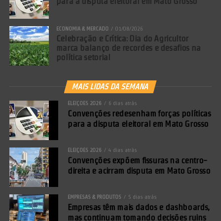
para a disputa eleitoral em Mato Grosso
ECONOMIA & MERCADO
01/08/2026
Celebração e Crítica: Dia do Agricultor
marca balanço de recordes e desafios na
política setorial
MAIS LIDAS DA SEMANA
ELEIÇÕES 2026
6 dias atrás
Convenções redesenham forças políticas
para a disputa eleitoral em Mato Grosso
ELEIÇÕES 2026
4 dias atrás
Convenções expõem fissuras na centro-
direita e acirram disputa em Mato Grosso
EMPRESAS & PRODUTOS
5 dias atrás
Empresas têm mais dados e dashboards,
mas continuam tomando decisões ruins