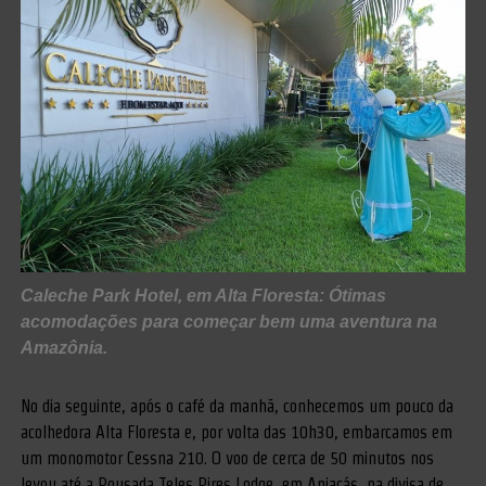
Caleche Park Hotel, em Alta Floresta: Ótimas
acomodações para começar bem uma aventura na
Amazônia.
No dia seguinte, após o café da manhã, conhecemos um pouco da
acolhedora Alta Floresta e, por volta das 10h30, embarcamos em
um monomotor Cessna 210. O voo de cerca de 50 minutos nos
levou até a Pousada Teles Pires Lodge, em Apiacás, na divisa de