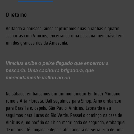
O retorno
Voltando à pousada, ainda capturamos duas piranhas e quatro
cachorras com Vinícius, encerrando uma pescaria memorável em
um dos grandes rios da Amazônia.
Vinícius exibe o peixe fisgado que encerrou a
pescaria. Uma cachorra brigadora, que
merecidamente voltou ao rio
No sábado, embarcamos em um monomotor Embraer Minuano
rumo a Alta Floresta. Dali seguimos para Sinop. Arno embarcou
para Brasília e, depois, São Paulo. Vinícius, Leonardo e eu
seguimos para Lucas do Rio Verde. Passei o domingo na casa de
Vinícius e, no horário da 1h da madrugada de segunda, embarquei
de ônibus até Jangada e depois até Tangará da Serra. Fim de uma