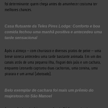
foi determinante: quem chega antes do amanhecer costuma ter
melhores chances.
Casa flutuante da Teles Pires Lodge: Conforto e boa
comida fechou uma manhã positiva e antecedeu uma
tarde sensacional
Após o almoço – com churrasco e diversos pratos de peixe – uma
breve soneca antecedeu uma tarde bastante animada. Em um dos
canais atrás de uma pequena ilha, fisguei dois jaús e um cachara,
enquanto Leonardo capturou duas cachorras, uma corvina, uma
pirarara e um armal (abotoado).
Belo exemplar de cachara foi mais um prêmio do
majestoso rio São Manoel