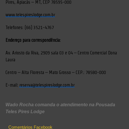
Pires, Apiacás – MT, CEP 78595-000
www.telespireslodge.com.br
Telefones: (66) 3521-4767
Endereço para correspondência:
Av. Ariosto da Riva, 2909 sala 03 e 04 – Centro Comercial Dona
Laura
Centro – Alta Floresta – Mato Grosso – CEP.: 78580-000
​E-mail:
reserva@telespireslodge.com.br
Wado Rocha comanda o atendimento na Pousada
Teles Pires Lodge
Comentários Facebook