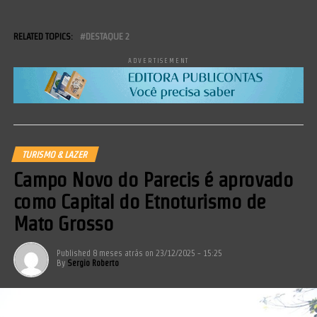
RELATED TOPICS:
DESTAQUE 2
ADVERTISEMENT
TURISMO & LAZER
Campo Novo do Parecis é aprovado
como Capital do Etnoturismo de
Mato Grosso
Published
8 meses atrás
on
23/12/2025 - 15:25
By
Sergio Roberto