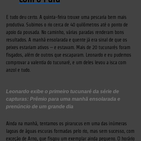
E tudo deu certo. A quinta-feira trouxe uma pescaria bem mais
produtiva. Subimos o rio cerca de 40 quilômetros até o ponto de
apoio da pousada. No caminho, várias paradas renderam bons
resultados. A manhã ensolarada e quente já era sinal de que os
peixes estariam ativos – e estavam. Mais de 20 tucunarés foram
fisgados, além de outros que escaparam. Leonardo e eu pudemos
comprovar a valentia do tucunaré, e um deles levou a isca com
anzol e tudo.
Leonardo exibe o primeiro tucunaré da série de
capturas: Prêmio para uma manhã ensolarada e
prenúncio de um grande dia
Ainda na manhã, tentamos os pirarucus em uma das inúmeras
lagoas de águas escuras formadas pelo rio, mas sem sucesso, com
exceção de Arno, que fisgou um exemplar ainda pequeno. O horário