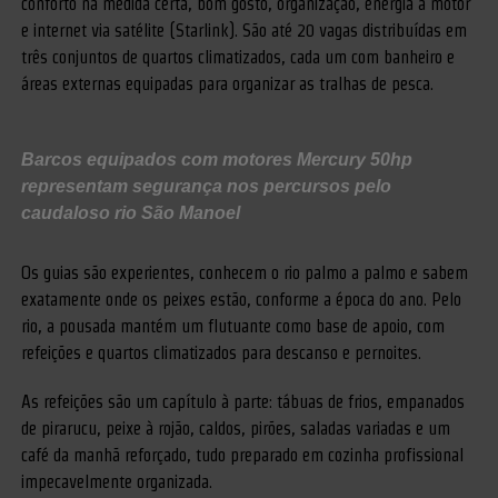
conforto na medida certa, bom gosto, organização, energia a motor
e internet via satélite (Starlink). São até 20 vagas distribuídas em
três conjuntos de quartos climatizados, cada um com banheiro e
áreas externas equipadas para organizar as tralhas de pesca.
Barcos equipados com motores Mercury 50hp
representam segurança nos percursos pelo
caudaloso rio São Manoel
Os guias são experientes, conhecem o rio palmo a palmo e sabem
exatamente onde os peixes estão, conforme a época do ano. Pelo
rio, a pousada mantém um flutuante como base de apoio, com
refeições e quartos climatizados para descanso e pernoites.
As refeições são um capítulo à parte: tábuas de frios, empanados
de pirarucu, peixe à rojão, caldos, pirões, saladas variadas e um
café da manhã reforçado, tudo preparado em cozinha profissional
impecavelmente organizada.