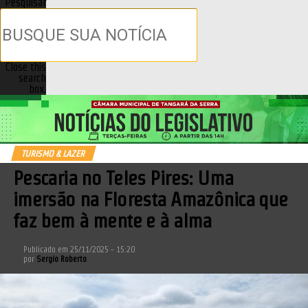
Pesquisar
Close this
search
box.
TURISMO & LAZER
Pescaria no Teles Pires: Uma
imersão na Floresta Amazônica que
faz bem à mente e à alma
Publicado em
25/11/2025 - 15:20
por
Sergio Roberto