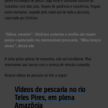
ponto estratégico de pesca. Logo Arno e Leonardo abriram os
trabalhos com dois jaús. Depois de paciência e insistência, fisguei
outro exemplar, seguido pelo maior jaú de toda a pescaria,
capturado por Vinícius.
“Nãna, neném”: Vinícius ostenta o troféu de maior
peixe capturado na memorável pescaria. “Meu braço
doeu”, disse ele
A volta pelas pedras foi exaustiva, sob sol escaldante. Mas
retornamos aos barcos com a certeza de missão cumprida.
Assista vídeos da pescaria no link a seguir:
Vídeos de pescaria no rio
Teles Pires, em plena
Amazônia