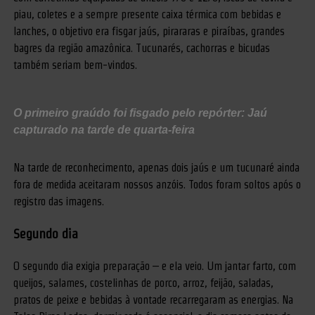
piau, coletes e a sempre presente caixa térmica com bebidas e
lanches, o objetivo era fisgar jaús, pirararas e piraíbas, grandes
bagres da região amazônica. Tucunarés, cachorras e bicudas
também seriam bem-vindos.
O primeiro graúdo foi fisgado pelo repórter: Jaú
capturado na tarde de quarta-feira
Na tarde de reconhecimento, apenas dois jaús e um tucunaré ainda
fora de medida aceitaram nossos anzóis. Todos foram soltos após o
registro das imagens.
Segundo dia
O segundo dia exigia preparação – e ela veio. Um jantar farto, com
queijos, salames, costelinhas de porco, arroz, feijão, saladas,
pratos de peixe e bebidas à vontade recarregaram as energias. Na