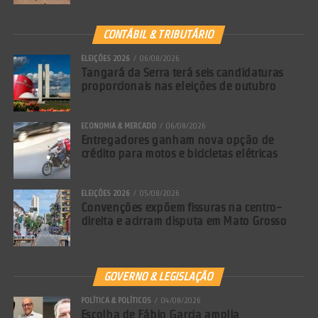
CONTÁBIL & TRIBUTÁRIO
ELEIÇÕES 2026
06/08/2026
Tangará da Serra terá seis candidaturas
proporcionais nas eleições de outubro
ECONOMIA & MERCADO
06/08/2026
Entregadores ganham nova opção de
crédito para motos e bicicletas elétricas
ELEIÇÕES 2026
05/08/2026
Convenções expõem fissuras na centro-
direita e acirram disputa em Mato Grosso
GOVERNO & LEGISLAÇÃO
POLÍTICA & POLÍTICOS
04/08/2026
Escolha de Fábio Garcia amplia