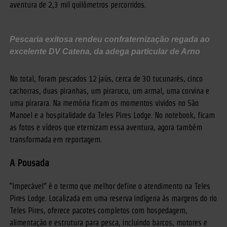
aventura de 2,3 mil quilômetros percorridos.
Pescaria exitosa rendeu confraternização regada ao
excelente DV Catena, da adega particular de Arno
No total, foram pescados 12 jaús, cerca de 30 tucunarés, cinco
cachorras, duas piranhas, um pirarucu, um armal, uma corvina e
uma pirarara. Na memória ficam os momentos vividos no São
Manoel e a hospitalidade da Teles Pires Lodge. No notebook, ficam
as fotos e vídeos que eternizam essa aventura, agora também
transformada em reportagem.
A Pousada
“Impecável” é o termo que melhor define o atendimento na Teles
Pires Lodge. Localizada em uma reserva indígena às margens do rio
Teles Pires, oferece pacotes completos com hospedagem,
alimentação e estrutura para pesca, incluindo barcos, motores e