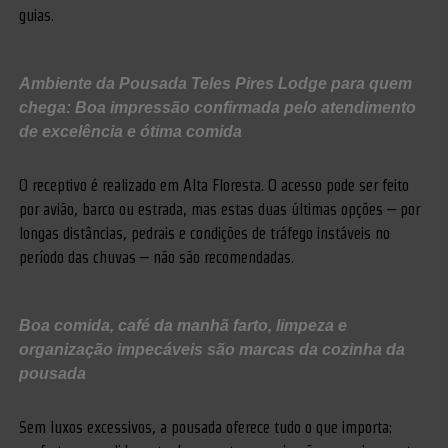
guias.
Ambiente da Pousada Teles Pires Lodge para quem
chega: Boa impressão confirmada pelo atendimento
de excelência e ótima comida
O receptivo é realizado em Alta Floresta. O acesso pode ser feito
por avião, barco ou estrada, mas estas duas últimas opções – por
longas distâncias, pedrais e condições de tráfego instáveis no
período das chuvas – não são recomendadas.
Boa comida, café da manhã farto, limpeza e
organização impecáveis são marcas da cozinha da
pousada
Sem luxos excessivos, a pousada oferece tudo o que importa: