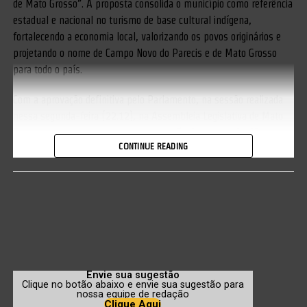
de Mato Grosso”. A proposta consolida o município como referência
estadual e nacional no turismo de base cultural indígena,
fortalecendo a economia local, valorizando os povos originários e
projetando o nome de Campo Novo do Parecis e de Mato Grosso
para todo o país.
Com a aprovação definitiva pelo Parlamento, na sessão realizada
nessa segunda-feira (22.12), na Assembleia Legislativa de Mato
Grosso, o texto segue, agora, para sanção do governador Mauro
CONTINUE READING
Mendes (UB).
Campo Novo do Parecis abriga mais de 10 aldeias indígenas, sendo
a maioria delas localizadas às margens de rios de águas cristalinas,
além de cachoeiras, balneários e sítios históricos que compõem um
dos maiores potenciais de etnoturismo do Brasil.
Para o deputado estadual Chico Guarnieri, o reconhecimento oficial
cria um ambiente mais favorável para investimentos, organização
Envie sua sugestão
Clique no botão abaixo e envie sua sugestão para
do setor e ampliação da divulgação turística do município.
nossa equipe de redação
Clique Aqui