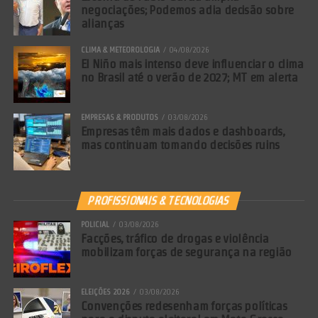
negociações; Podemos adia decisão sobre
alianças
CLIMA & METEOROLOGIA
04/08/2026
El Niño mais intenso deve influenciar o clima
no Brasil até o verão de 2027; MT em alerta
EMPRESAS & PRODUTOS
03/08/2026
Empresas têm mais dados e dashboards,
mas continuam tomando decisões ruins
PROFISSIONAIS & TECNOLOGIAS
POLICIAL
03/08/2026
Facções, tráfico de drogas e violência
mobilizam forças de segurança na região
ELEIÇÕES 2026
03/08/2026
Convenções redesenham forças políticas