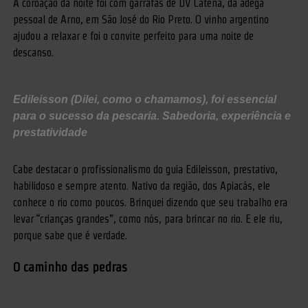
A coroação da noite foi com garrafas de DV Catena, da adega
pessoal de Arno, em São José do Rio Preto. O vinho argentino
ajudou a relaxar e foi o convite perfeito para uma noite de
descanso.
Edileisson (Dilei, como o chamamos), foi essencial
para o sucesso da pescaria. Sabedoria, experiência e
prestatividade
Cabe destacar o profissionalismo do guia Edileisson, prestativo,
habilidoso e sempre atento. Nativo da região, dos Apiacás, ele
conhece o rio como poucos. Brinquei dizendo que seu trabalho era
levar “crianças grandes”, como nós, para brincar no rio. E ele riu,
porque sabe que é verdade.
O caminho das pedras