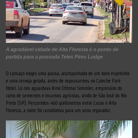
A agradável cidade de Alta Floresta é o ponto de
partida para a pousada Teles Pires Lodge
O cansaço exigiu uma pausa, acompanhada de um bom espetinho
e uma cerveja gelada, antes de repousarmos no Caleche Park
Hotel. Lá nos aguardava Arno Othmar Simmler, empresário do
ramo de sementes e insumos agrícolas, vindo de São José do Rio
Preto (SP). Percorridos 460 quilômetros entre Lucas e Alta
Floresta, a noite foi convidativa para um sono reparador.