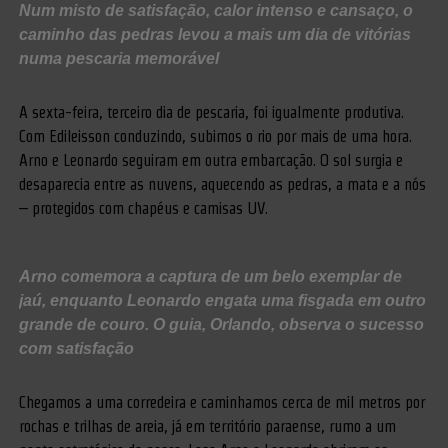
Num misto de satisfação, calor intenso e cansaço, o
caminho das pedras levou a mais um dia de vitórias
numa pescaria memorável
A sexta-feira, terceiro dia de pescaria, foi igualmente produtiva.
Com Edileisson conduzindo, subimos o rio por mais de uma hora.
Arno e Leonardo seguiram em outra embarcação. O sol surgia e
desaparecia entre as nuvens, aquecendo as pedras, a mata e a nós
– protegidos com chapéus e camisas UV.
Arno comemora a captura de um belo exemplar de
jaú, enquanto Leonardo engata uma fisgada em outro
grande de couro. O guia, Orlando, observa o sucesso
com satisfação
Chegamos a uma corredeira e caminhamos cerca de mil metros por
rochas e trilhas de areia, já em território paraense, rumo a um