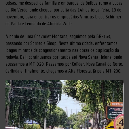
coisas, me despedi da família e embarquei de ônibus rumo a Lucas
do Rio Verde, onde cheguei por volta das 14h da terça-feira, 18 de
novembro, para encontrar os empresários Vinícius Diogo Schirmer
de Paula e Leonardo de Almeida Wille.
A bordo de uma Chevrolet Montana, seguimos pela BR-163,
passando por Sorriso e Sinop. Nesta última cidade, enfrentamos
longos minutos de congestionamento nas obras de duplicação da
rodovia. Dali, continuamos por Itauba até Nova Santa Helena, onde
acessamos a MT-320. Passamos por Colíder, Nova Canaã do Norte,
Carlinda e, finalmente, chegamos a Alta Floresta, já pela MT-208.