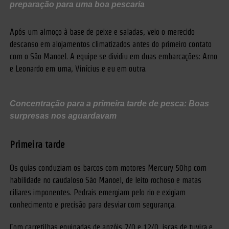
preparação para uma boa pescaria
Após um almoço à base de peixe e saladas, veio o merecido
descanso em alojamentos climatizados antes do primeiro contato
com o São Manoel. A equipe se dividiu em duas embarcações: Arno
e Leonardo em uma, Vinícius e eu em outra.
Concentração para a primeira tarde de pesca: Boas
surpresas nos aguardavam
Primeira tarde
Os guias conduziam os barcos com motores Mercury 50hp com
habilidade no caudaloso São Manoel, de leito rochoso e matas
ciliares imponentes. Pedrais emergiam pelo rio e exigiam
conhecimento e precisão para desviar com segurança.
Com carretilhas equipadas de anzóis 7/0 e 12/0, iscas de tuvira e