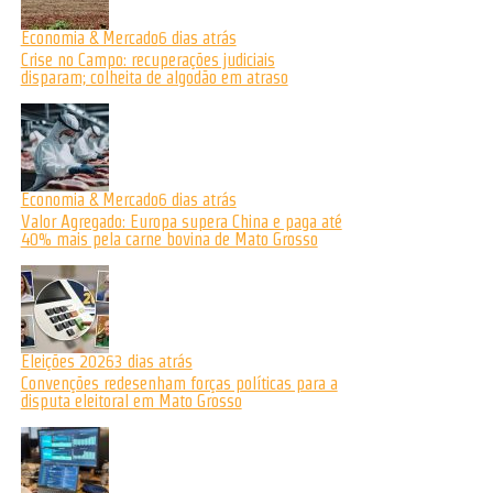
Economia & Mercado
6 dias atrás
Crise no Campo: recuperações judiciais
disparam; colheita de algodão em atraso
Economia & Mercado
6 dias atrás
Valor Agregado: Europa supera China e paga até
40% mais pela carne bovina de Mato Grosso
Eleições 2026
3 dias atrás
Convenções redesenham forças políticas para a
disputa eleitoral em Mato Grosso