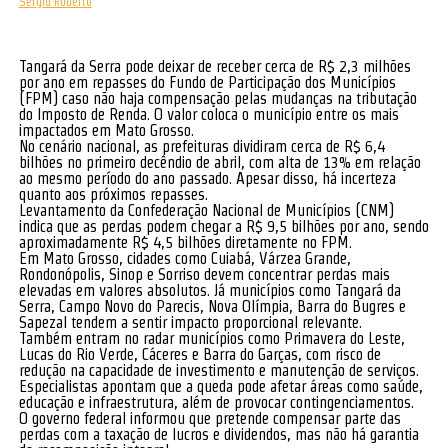
Sergio Roberto
Tangará da Serra pode deixar de receber cerca de R$ 2,3 milhões
por ano em repasses do Fundo de Participação dos Municípios
(FPM) caso não haja compensação pelas mudanças na tributação
do Imposto de Renda. O valor coloca o município entre os mais
impactados em Mato Grosso.
No cenário nacional, as prefeituras dividiram cerca de R$ 6,4
bilhões no primeiro decêndio de abril, com alta de 13% em relação
ao mesmo período do ano passado. Apesar disso, há incerteza
quanto aos próximos repasses.
Levantamento da Confederação Nacional de Municípios (CNM)
indica que as perdas podem chegar a R$ 9,5 bilhões por ano, sendo
aproximadamente R$ 4,5 bilhões diretamente no FPM.
Em Mato Grosso, cidades como Cuiabá, Várzea Grande,
Rondonópolis, Sinop e Sorriso devem concentrar perdas mais
elevadas em valores absolutos. Já municípios como Tangará da
Serra, Campo Novo do Parecis, Nova Olímpia, Barra do Bugres e
Sapezal tendem a sentir impacto proporcional relevante.
Também entram no radar municípios como Primavera do Leste,
Lucas do Rio Verde, Cáceres e Barra do Garças, com risco de
redução na capacidade de investimento e manutenção de serviços.
Especialistas apontam que a queda pode afetar áreas como saúde,
educação e infraestrutura, além de provocar contingenciamentos.
O governo federal informou que pretende compensar parte das
perdas com a taxação de lucros e dividendos, mas não há garantia