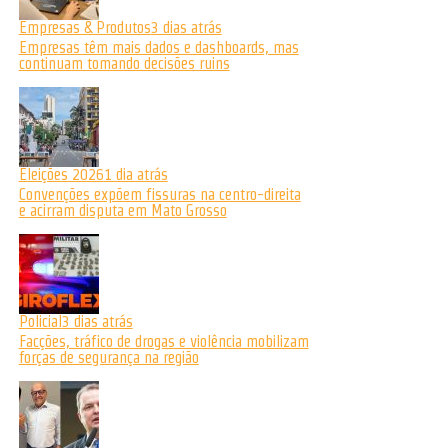
Empresas & Produtos
3 dias atrás
Empresas têm mais dados e dashboards, mas
continuam tomando decisões ruins
Eleições 2026
1 dia atrás
Convenções expõem fissuras na centro-direita
e acirram disputa em Mato Grosso
Policial
3 dias atrás
Facções, tráfico de drogas e violência mobilizam
forças de segurança na região