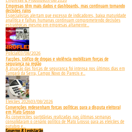
Empresas & Produtos
03/08/2026
Empresas têm mais dados e dashboards, mas continuam tomando
decisões ruins
Especialistas alertam que excesso de indicadores, baixa maturidade
analítica e falhas humanas continuam comprometendo decisões
estratégicas mesmo em empresas altamente...
Policial
03/08/2026
Facções, tráfico de drogas e violência mobilizam forças de
segurança na região
A atuação das forças de segurança foi intensa nos últimos dias em
Tangará da Serra, Campo Novo do Parecis e...
Eleições 2026
03/08/2026
Convenções redesenham forças políticas para a disputa eleitoral
em Mato Grosso
As convenções partidárias realizadas nas últimas semanas
consolidaram o cenário político de Mato Grosso para as eleições de
outubro e...
Governo & Legislação