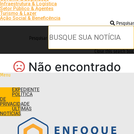
Infraestrutura & Logística
Setor Público & Agentes
Turismo & Lazer
Ação Social & Beneficência
Pesquisar
Pesquisar
Close this search box.
Menu
EXPEDIENTE
POLÍTICA
DE
PRIVACIDADE
ÚLTIMAS
NOTÍCIAS