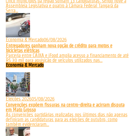
Cinco municípios da região somam 13 candidaturas, sendo nove à
Assembleia Legislativa e quatro à Câmara Federal Tangará da
Serra...
Economia & Mercado
06/08/2026
Entregadores ganham nova opção de crédito para motos e
bicicletas elétricas
Parceria entre CAIXA e iFood amplia acesso a financiamento de até
R$ 30 mil para aquisição de veículos utilizados nas...
Economia & Mercado
Eleições 2026
05/08/2026
Convenções expõem fissuras na centro-direita e acirram disputa
em Mato Grosso
As convenções partidárias realizadas nos últimos dias não apenas
definiram as candidaturas para as eleições de outubro, como
também evidenciaram...