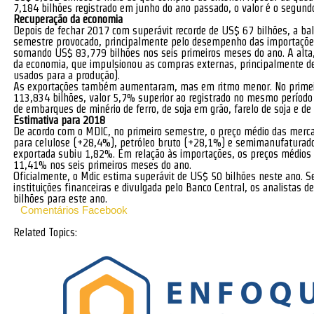
7,184 bilhões registrado em junho do ano passado, o valor é o segund
Recuperação da economia
Depois de fechar 2017 com superávit recorde de US$ 67 bilhões, a bal
semestre provocado, principalmente pelo desempenho das importações
somando US$ 83,779 bilhões nos seis primeiros meses do ano. A alta,
da economia, que impulsionou as compras externas, principalmente d
usados para a produção).
As exportações também aumentaram, mas em ritmo menor. No primeir
113,834 bilhões, valor 5,7% superior ao registrado no mesmo período
de embarques de minério de ferro, de soja em grão, farelo de soja e de 
Estimativa para 2018
De acordo com o MDIC, no primeiro semestre, o preço médio das merc
para celulose (+28,4%), petróleo bruto (+28,1%) e semimanufaturado
exportada subiu 1,82%. Em relação às importações, os preços médio
11,41% nos seis primeiros meses do ano.
Oficialmente, o Mdic estima superávit de US$ 50 bilhões neste ano. 
instituições financeiras e divulgada pelo Banco Central, os analistas
bilhões para este ano.
Comentários Facebook
Related Topics: