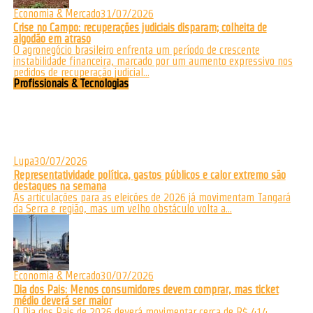
Economia & Mercado
31/07/2026
Crise no Campo: recuperações judiciais disparam; colheita de
algodão em atraso
O agronegócio brasileiro enfrenta um período de crescente
instabilidade financeira, marcado por um aumento expressivo nos
pedidos de recuperação judicial...
Profissionais & Tecnologias
Lupa
30/07/2026
Representatividade política, gastos públicos e calor extremo são
destaques na semana
As articulações para as eleições de 2026 já movimentam Tangará
da Serra e região, mas um velho obstáculo volta a...
Economia & Mercado
30/07/2026
Dia dos Pais: Menos consumidores devem comprar, mas ticket
médio deverá ser maior
O Dia dos Pais de 2026 deverá movimentar cerca de R$ 414