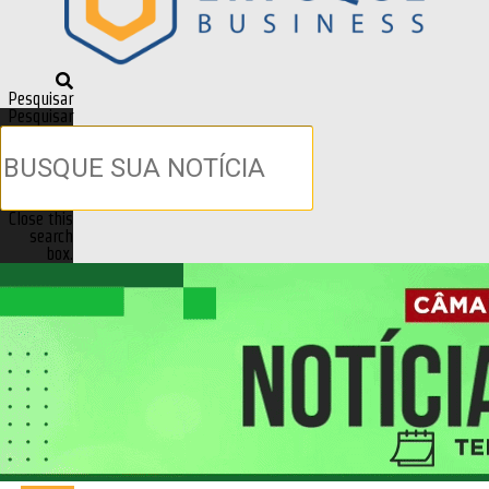
Pesquisar
Pesquisar
Close this
search
box.