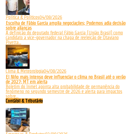
Política & Políticos
04/08/2026
Escolha de Fábio Garcia amplia negociações; Podemos adia decisão
sobre alianças
A definição do deputado federal Fábio Garcia (União Brasil) como
candidato a vice-governador na chapa de reeleição de Otaviano
Pivetta...
Clima & Meteorologia
04/08/2026
El Niño mais intenso deve influenciar o clima no Brasil até o verão
de 2027; MT em alerta
Boletim do Inmet aponta alta probabilidade de permanência do
fenômeno no segundo semestre de 2026 e alerta para impactos
sobre...
Contábil & Tributário