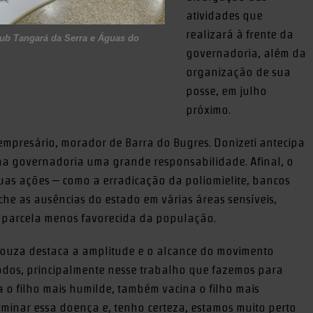
atividades que
realizará à frente da
ub Tangará da Serra e Águas do
governadoria, além da
organização de sua
posse, em julho
próximo.
 empresário, morador de Barra do Bugres. Donizeti antecipa
na governadoria uma grande responsabilidade. Afinal, o
uas ações – como a erradicação da poliomielite, bancos
che as ausências do estado em várias áreas sensíveis,
parcela menos favorecida da população.
 Souza destaca a amplitude e o alcance do movimento
 todos, principalmente nesse trabalho que fazemos para
ina o filho mais humilde, também vacina o filho mais
iminar essa doença e, tenho certeza, estamos muito perto