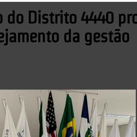
o do Distrito 4440 p
ejamento da gestão