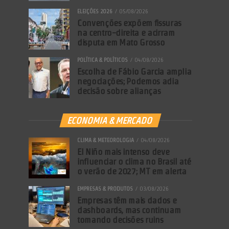
ELEIÇÕES 2026
05/08/2026
Convenções expõem fissuras
na centro-direita e acirram
disputa em Mato Grosso
POLÍTICA & POLÍTICOS
04/08/2026
Escolha de Fábio Garcia amplia
negociações; Podemos adia
decisão sobre alianças
ECONOMIA & MERCADO
CLIMA & METEOROLOGIA
04/08/2026
El Niño mais intenso deve
influenciar o clima no Brasil até
o verão de 2027; MT em alerta
EMPRESAS & PRODUTOS
03/08/2026
Empresas têm mais dados e
dashboards, mas continuam
tomando decisões ruins