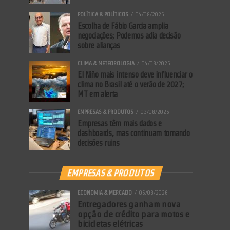
POLÍTICA & POLÍTICOS
04/08/2026
Escolha de Fábio Garcia amplia
negociações; Podemos adia decisão
sobre alianças
CLIMA & METEOROLOGIA
04/08/2026
El Niño mais intenso deve influenciar o
clima no Brasil até o verão de 2027;
MT em alerta
EMPRESAS & PRODUTOS
03/08/2026
Empresas têm mais dados e
dashboards, mas continuam tomando
decisões ruins
EMPRESAS & PRODUTOS
ECONOMIA & MERCADO
06/08/2026
Entregadores ganham nova
opção de crédito para motos e
bicicletas elétricas