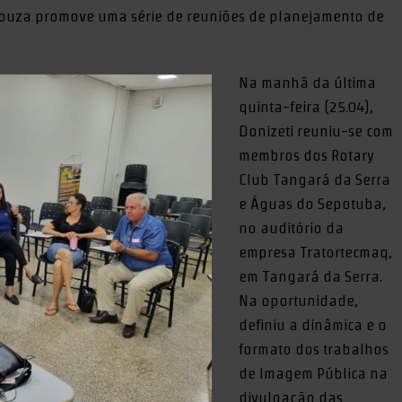
Souza promove uma série de reuniões de planejamento de
Na manhã da última
quinta-feira (25.04),
Donizeti reuniu-se com
membros dos Rotary
Club Tangará da Serra
e Águas do Sepotuba,
no auditório da
empresa Tratortecmaq,
em Tangará da Serra.
Na oportunidade,
definiu a dinâmica e o
formato dos trabalhos
de Imagem Pública na
divulgação das