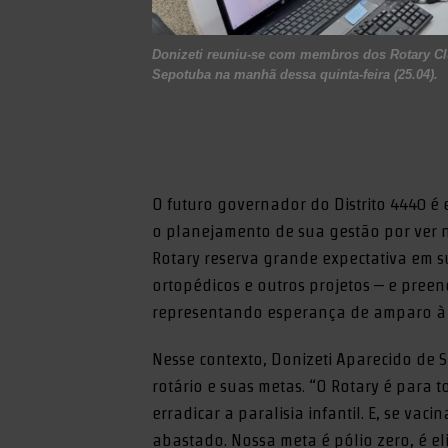
Donizeti reuniu-se com membros dos Rotary Cl
Sepotuba na manhã dessa quinta-feira (25.04).
O futuro governador do Distrito 4440 é
o planejamento de sua gestão por ver 
Rotary reserva grande expectativa em s
ortopédicos e outros projetos – e preen
representando esperança de amparo à 
Nesse contexto, Donizeti Aparecido de
rotário e suas metas. “O Rotary é para
erradicar a paralisia infantil. E, se vac
abastado. Nossa meta é pólio zero, é el