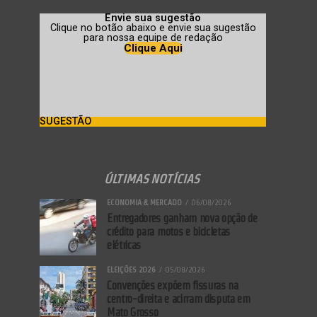
Envie sua sugestão
Clique no botão abaixo e envie sua sugestão
para nossa equipe de redação
Clique Aqui
SUGESTÃO
ÚLTIMAS NOTÍCIAS
ECONOMIA & MERCADO
06/08/2026
Entregadores ganham nova opção de
crédito para motos e bicicletas
elétricas
ELEIÇÕES 2026
05/08/2026
Convenções expõem fissuras na
centro-direita e acirram disputa em
Mato Grosso