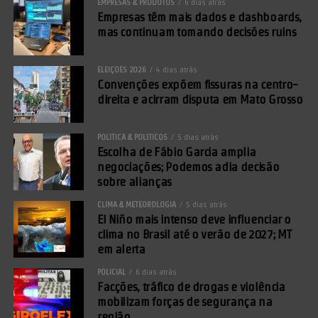
EMPRESAS & PRODUTOS
6 dias atrás
Empresas têm mais dados e dashboards,
mas continuam tomando decisões ruins
ELEIÇÕES 2026
4 dias atrás
Convenções expõem fissuras na centro-
direita e acirram disputa em Mato Grosso
POLÍTICA & POLÍTICOS
5 dias atrás
Escolha de Fábio Garcia amplia
negociações; Podemos adia decisão
sobre alianças
CLIMA & METEOROLOGIA
5 dias atrás
El Niño mais intenso deve influenciar o
clima no Brasil até o verão de 2027; MT
em alerta
POLICIAL
6 dias atrás
Facções, tráfico de drogas e violência
mobilizam forças de segurança na
região