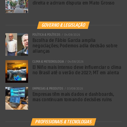
direita e acirram disputa em Mato Grosso
Leia mais:
Atração culinária:
Macarronada caseira com Galeto alia
sabor e benefícios à saúde
GOVERNO & LEGISLAÇÃO
POLÍTICA & POLÍTICOS
04/08/2026
Escolha de Fábio Garcia amplia
negociações; Podemos adia decisão sobre
alianças
CLIMA & METEOROLOGIA
04/08/2026
El Niño mais intenso deve influenciar o clima
no Brasil até o verão de 2027; MT em alerta
EMPRESAS & PRODUTOS
03/08/2026
Empresas têm mais dados e dashboards,
mas continuam tomando decisões ruins
PROFISSIONAIS & TECNOLOGIAS