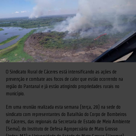
O Sindicato Rural de Cáceres está intensificando as ações de
prevenção e combate aos focos de calor que estão ocorrendo na
região do Pantanal e já estão atingindo propriedades rurais no
município.
Em uma reunião realizada esta semana (terça, 28) na sede do
sindicato com representantes do Batalhão do Corpo de Bombeiros
de Cáceres, das regionais da Secretaria de Estado de Meio Ambiente
(Sema), do Instituto de Defesa Agropecuária de Mato Grosso