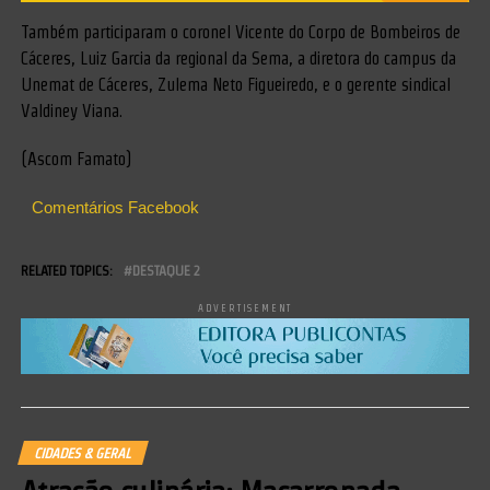
Também participaram o coronel Vicente do Corpo de Bombeiros de
Cáceres, Luiz Garcia da regional da Sema, a diretora do campus da
Unemat de Cáceres, Zulema Neto Figueiredo, e o gerente sindical
Valdiney Viana.
(Ascom Famato)
Comentários Facebook
RELATED TOPICS:
DESTAQUE 2
ADVERTISEMENT
CIDADES & GERAL