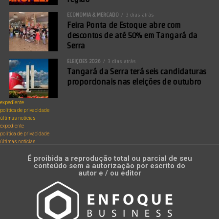
ECONOMIA & MERCADO
3 dias atrás
Feira Ponta de Estoque abre com
descontos de até 50% em Tangará da
Serra
ELEIÇÕES 2026
3 dias atrás
Tangará da Serra terá seis candidaturas
proporcionais nas eleições de outubro
expediente
política de privacidade
últimas notícias
expediente
política de privacidade
últimas notícias
É proibida a reprodução total ou parcial de seu
conteúdo sem a autorização por escrito do
autor e / ou editor