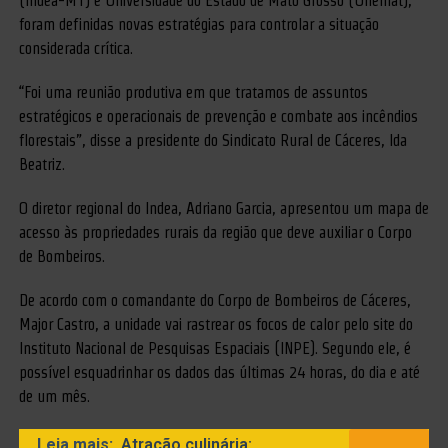
(Indea-MT) e Universidade do Estado de Mato Grosso (Unemat),
foram definidas novas estratégias para controlar a situação
considerada crítica.
“Foi uma reunião produtiva em que tratamos de assuntos
estratégicos e operacionais de prevenção e combate aos incêndios
florestais”, disse a presidente do Sindicato Rural de Cáceres, Ida
Beatriz.
O diretor regional do Indea, Adriano Garcia, apresentou um mapa de
acesso às propriedades rurais da região que deve auxiliar o Corpo
de Bombeiros.
De acordo com o comandante do Corpo de Bombeiros de Cáceres,
Major Castro, a unidade vai rastrear os focos de calor pelo site do
Instituto Nacional de Pesquisas Espaciais (INPE). Segundo ele, é
possível esquadrinhar os dados das últimas 24 horas, do dia e até
de um mês.
Leia mais:
Atração culinária: