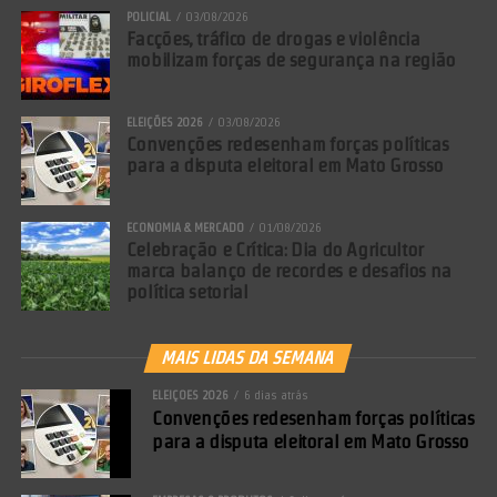
POLICIAL
03/08/2026
Facções, tráfico de drogas e violência
mobilizam forças de segurança na região
ELEIÇÕES 2026
03/08/2026
Convenções redesenham forças políticas
para a disputa eleitoral em Mato Grosso
ECONOMIA & MERCADO
01/08/2026
Celebração e Crítica: Dia do Agricultor
marca balanço de recordes e desafios na
política setorial
MAIS LIDAS DA SEMANA
ELEIÇÕES 2026
6 dias atrás
Comentários Facebook
Convenções redesenham forças políticas
para a disputa eleitoral em Mato Grosso