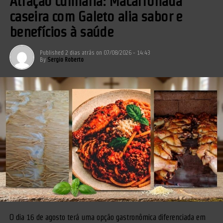
Atração culinária: Macarronada
caseira com Galeto alia sabor e
benefícios à saúde
Published
2 dias atrás
on
07/08/2026 - 14:43
By
Sergio Roberto
O dia 16 de agosto terá uma opção gastronômica diferenciada em