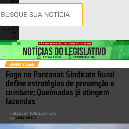
Pesquisar
Close this
search
box.
CIDADES & GERAL
Fogo no Pantanal: Sindicato Rural
define estratégias de prevenção e
combate; Queimadas já atingem
fazendas
Publicado em
31/07/2020 - 08:46
por
Sergio Roberto